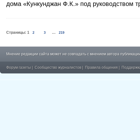
дома «Кункунджан Ф.К.» под руководством т
Страницы:
1
…
2
3
219
Мнение редакции сайта может не совпадать с мнением автора публикации
Форум газеты
|
Сообщество журналистов
|
Правила общения
|
Поддержк
�