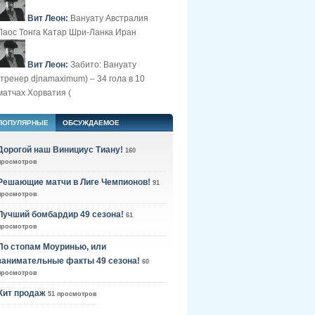
Вит Леон:
Вануату Австралия
Лаос Тонга Катар Шри-Ланка Иран
Вит Леон:
Забито: Вануату
(тренер djnamaximum) – 34 гола в 10
матчах Хорватия (
ПОПУЛЯРНЫЕ
ОБСУЖДАЕМОЕ
Дорогой наш Винициус Тиану!
160
просмотров
Решающие матчи в Лиге Чемпионов!
91
просмотров
Лучший бомбардир 49 сезона!
61
просмотров
По стопам Моуринью, или
занимательные факты 49 сезона!
60
просмотров
Хит продаж
51 просмотров