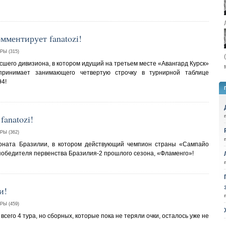
мментирует fanatozi!
Ы (315)
сшего дивизиона, в котором идущий на третьем месте «Авангард Курск»
принимает занимающего четвертую строчку в турнирной таблице
94!
anatozi!
Ы (362)
оната Бразилии, в котором действующий чемпион страны «Сампайо
победителя первенства Бразилия-2 прошлого сезона, «Фламенго»!
и!
Ы (459)
сего 4 тура, но сборных, которые пока не теряли очки, осталось уже не