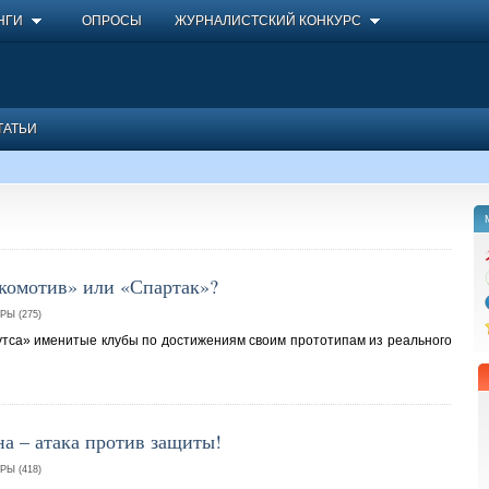
НГИ
ОПРОСЫ
ЖУРНАЛИСТСКИЙ КОНКУРС
ТАТЬИ
комотив» или «Спартак»?
Ы (275)
утса» именитые клубы по достижениям своим прототипам из реального
а – атака против защиты!
Ы (418)