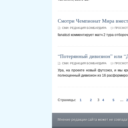
Смотри Чемпионат Мира вместе 
СМИ:
РЕДАКЦИЯ БОМБАРДИРА
ПРОСМОТР
fanatozi комментирует матч 2 тура отбор
“Потерянный дивизион” или “Д
СМИ:
РЕДАКЦИЯ БОМБАРДИРА
ПРОСМОТР
Ура, на проекте новый футсоюз, и мы кр
полноценный дивизион из 16 расформиро
Страницы:
3
…
1
2
4
5
2
Мнение редакции сайта может не совпадат