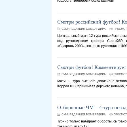
гордость тренеров и болельщиков!
Смотри российский футбол! Ко
СМИ:
РЕДАКЦИЯ БОМБАРДИРА
ПРОСМОТР
Центральный матч 12 тура российского вы
под руководством тренера Сергей69, 
«Сызрань-2003», которым руководит mik9
Смотри футбол! Комментирует f
СМИ:
РЕДАКЦИЯ БОМБАРДИРА
ПРОСМОТР
Матч 11 тура высшего дивизиона чемпи
Корреа ФК» принимает дерзкого новичка, 
Отборочные ЧМ – 4 тура позад
СМИ:
РЕДАКЦИЯ БОМБАРДИРА
ПРОСМОТР
Турнир только набирает обороты, сыграно в
так много, всего 12!