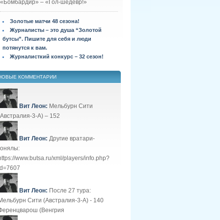
«Бомбардир» – «Гол-шедевр!»
Золотые матчи 48 сезона!
Журналисты – это душа “Золотой
бутсы”. Пишите для себя и люди
потянутся к вам.
Журналисткий конкурс – 32 сезон!
НОВЫЕ КОММЕНТАРИИ
Вит Леон:
Мельбурн Сити
(Австралия-3-А) – 152
Вит Леон:
Другие вратари-
гонялы:
https://www.butsa.ru/xml/players/info.php?
id=7607
Вит Леон:
После 27 тура:
Мельбурн Сити (Австралия-3-А) - 140
Ференцварош (Венгрия