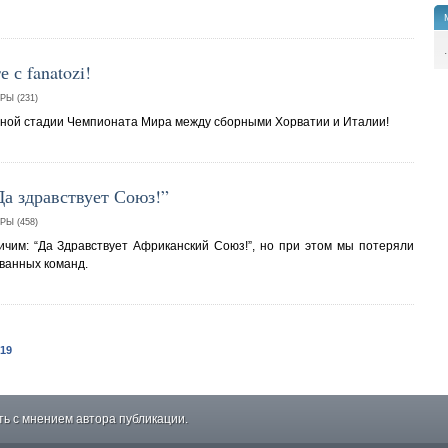
.
с fanatozi!
Ы (231)
очной стадии Чемпионата Мира между сборными Хорватии и Италии!
а здравствует Союз!”
Ы (458)
ичим: “Да Здравствует Африканский Союз!”, но при этом мы потеряли
ванных команд.
19
ь с мнением автора публикации.