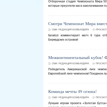
Отборочная стадия Чемпионата Мира 50
которые преуспели как в заколачивании гол
Смотри Чемпионат Мира вместе 
СМИ:
РЕДАКЦИЯ БОМБАРДИРА
ПРОСМОТР
fanatozi комментирует матч 6 тура о
Бермудских островов!
Межконтинентальный кубок! Ф
СМИ:
РЕДАКЦИЯ БОМБАРДИРА
ПРОСМОТР
Победитель Американской лиги чемпи
Европейской лиги чемпионов! Поединок лу
Команда мечты 49 сезона!
СМИ:
РЕДАКЦИЯ БОМБАРДИРА
ПРОСМОТР
Лучшие игроки проекта «Золотая Бутса» 