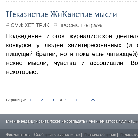
Неказистые ЖиКаистые мысли
СМИ:
ХЕТ-ТРИК
ПРОСМОТРЫ (2996)
Подведение итогов журналистской деятел
конкурсе у людей заинтересованных (и
пишущей братии, но и пока ещё читающей)
некие мысли, чувства и ассоциации. В
некоторые.
Страницы:
4
…
1
2
3
5
6
25
Мнение редакции сайта может не совпадать с мнением автора публикации
Форум газеты
|
Сообщество журналистов
|
Правила общения
|
Поддержк