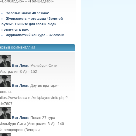
«Бомбардир» – «Гол-шедевр!»
Золотые матчи 48 сезона!
Журналисты – это душа “Золотой
бутсы”. Пишите для себя и люди
потянутся к вам.
Журналисткий конкурс – 32 сезон!
НОВЫЕ КОММЕНТАРИИ
Вит Леон:
Мельбурн Сити
(Австралия-3-А) – 152
Вит Леон:
Другие вратари-
гонялы:
https://www.butsa.ru/xml/players/info.php?
id=7607
Вит Леон:
После 27 тура:
Мельбурн Сити (Австралия-3-А) - 140
Ференцварош (Венгрия