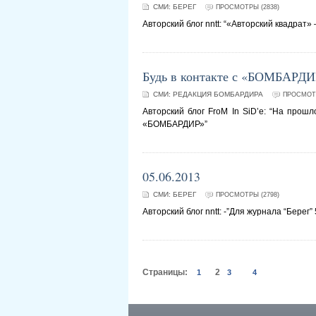
СМИ:
БЕРЕГ
ПРОСМОТРЫ (2838)
Авторский блог nntt: “«Авторский квадрат»
Будь в контакте с «БОМБАРДИ
СМИ:
РЕДАКЦИЯ БОМБАРДИРА
ПРОСМОТР
Авторский блог FroM In SiD’e: “На прош
«БОМБАРДИР»”
05.06.2013
СМИ:
БЕРЕГ
ПРОСМОТРЫ (2798)
Авторский блог nntt: -”Для журнала “Берег
Страницы:
2
1
3
4