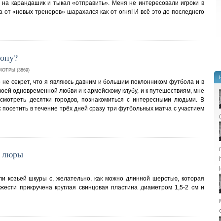
л на карандашик и тыкал «отправить». Меня не интересовали игроки в
 от «новых тренеров» шарахался как от огня! И всё это до последнего
ропу?
ОТРЫ (3869)
го не секрет, что я являюсь давним и большим поклонником футбола и в
воей одновременной любви и к армейскому клубу, и к путешествиям, мне
осмотреть десятки городов, познакомиться с интересными людьми. В
посетить в течение трёх дней сразу три футбольных матча с участием
и люры
ли козьей шкуры с, желательно, как можно длинной шерстью, которая
жести прикручена круглая свинцовая пластина диаметром 1,5-2 см и