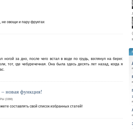
, не овощи и пару фруктах
 ногой за дно, после чего встал в воде по грудь, взглянул на берег.
и, тот, где чебуречечная. Она была здесь десять лет назад, когда я
ас.
 – новая функция!
Ы (3388)
жете составлять свой список избранных статей!