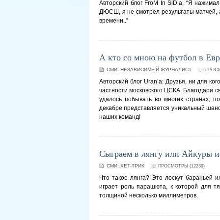
Авторский блог FroM In SiD’а: “Я нажима
ДЮСШ, я не смотрел результаты матчей, а
времени..”
А кто со мною на футбол в Ев
СМИ:
НЕЗАВИСИМЫЙ ЖУРНАЛИСТ
ПРОСМ
Авторский блог Uran’а: Друзья, ни для ко
частности московского ЦСКА. Благодаря с
удалось побывать во многих странах, п
декабре представляется уникальный шанс 
наших команд!
Сыграем в лянгу или Айкуры 
СМИ:
ХЕТ-ТРИК
ПРОСМОТРЫ (12239)
Что такое лянга? Это лоскут бараньей и
играет роль парашюта, к которой для тя
толщиной несколько миллиметров.