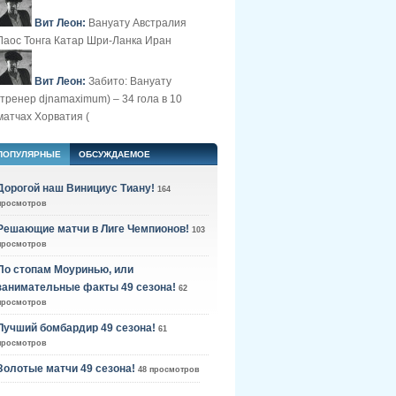
Вит Леон:
Вануату Австралия
Лаос Тонга Катар Шри-Ланка Иран
Вит Леон:
Забито: Вануату
(тренер djnamaximum) – 34 гола в 10
матчах Хорватия (
ПОПУЛЯРНЫЕ
ОБСУЖДАЕМОЕ
Дорогой наш Винициус Тиану!
164
просмотров
Решающие матчи в Лиге Чемпионов!
103
просмотров
По стопам Моуринью, или
занимательные факты 49 сезона!
62
просмотров
Лучший бомбардир 49 сезона!
61
просмотров
Золотые матчи 49 сезона!
48 просмотров