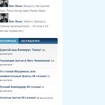
Вит Леон:
Вануату Австралия
Лаос Тонга Катар Шри-Ланка Иран
Вит Леон:
Забито: Вануату
(тренер djnamaximum) – 34 гола в 10
матчах Хорватия (
ПОПУЛЯРНЫЕ
ОБСУЖДАЕМОЕ
Дорогой наш Винициус Тиану!
164
просмотров
Решающие матчи в Лиге Чемпионов!
103
просмотров
По стопам Моуринью, или
занимательные факты 49 сезона!
62
просмотров
Лучший бомбардир 49 сезона!
61
просмотров
Золотые матчи 49 сезона!
48 просмотров