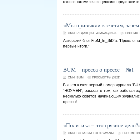
как познакомился с оценками представите
«Мы привыкли к счетам, зачем
СМИ:
РЕДАКЦИЯ БОМБАРДИРА
ПРОСМОТР
Авторский блог FroM_In_SiD’а: “Прошло п
первые итоги.”
BUM – пресса о прессе – №1
СМИ:
BUM
ПРОСМОТРЫ (3321)
Вышел в свет первый номер журнала “BUM 
“НОУМЕН”; рассказ о том, как работал ж
несколько советов начинающим журналис
прессы!
«Политика – это грязное дело?
СМИ:
BOTАЛИИ FOOTSWANЫ
ПРОСМОТРЫ 