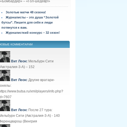
«Бомбардир» – «Гол-шедевр!»
Золотые матчи 48 сезона!
Журналисты – это душа “Золотой
бутсы”. Пишите для себя и люди
потянутся к вам.
Журналисткий конкурс – 32 сезон!
НОВЫЕ КОММЕНТАРИИ
Вит Леон:
Мельбурн Сити
(Австралия-3-А) – 152
Вит Леон:
Другие вратари-
гонялы:
https://www.butsa.ru/xml/players/info.php?
id=7607
Вит Леон:
После 27 тура:
Мельбурн Сити (Австралия-3-А) - 140
Ференцварош (Венгрия