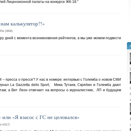
лей Лицензионной палаты на конкурсе ЖК-18.”
 нам калькулятор?!»
Ы (3808)
ару дней с момента возникновения рейтингов, а мы уже можем подвести
– пресса о прессе”! У нас в номере: интервью с Големба о новом СМИ
урнал La Gazzetta dello Sport; Мика Тутаев, Скрябин и Големба дают
там; а Вит Леон отвечает на вопросы о журналистике, ЛП и будущем
» или «Я взасос с ГС не целовался»
(4117)