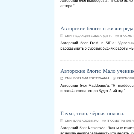
Авторский блог maddogus’а : “Можно было
автора.”
Авторские блоги: о жизни ред
СМИ:
РЕДАКЦИЯ БОМБАРДИРА
ПРОСМОТР
Авторский блог FroM_In_SiD’а: “Довол
рассказывать о суровых буднях работы «
Авторские блоги: Мало ученик
СМИ:
BOTАЛИИ FOOTSWANЫ
ПРОСМОТРЫ
Авторский блог Maddogus’а: “Я, maddogu
играю 4 сезона, скоро будет 3-ий год.”
Глухо, тихо, чёрная полоса.
СМИ:
BARBADOSIK.RU
ПРОСМОТРЫ (3957)
Авторский блог Nesterov’а: “Как мне каж
возникла неопределённость что делать. К