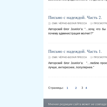
Письмо с надеждой. Часть 2.
СМИ:
ЧЁРНО-БЕЛАЯ ПРЕССА
ПРОСМОТРЫ
Авторский блог Juvelor’а: “…хочу, что б
почему администрация молчит?”
Письмо с надеждой. Часть 1.
СМИ:
ЧЁРНО-БЕЛАЯ ПРЕССА
ПРОСМОТРЫ
Авторский блог Juvelor’а: ”…люблю прое
лучше, интереснее, популярнее.”
Страницы:
3
1
2
4
Мнение редакции сайта может не совпадат