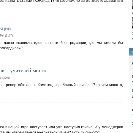
 бы назвать статью «Команда 18-го сезона», но вы же знаете драматизм
акции
Ы (3167)
ьно давно возникла идея завести блог редакции, где мы смогли бы
Бомбардира».”
ов – учителей много
 (3268)
s, тренер «Джваненг Кометс», серебряный призёр 17-го чемпионата,
ется в нашей игре наступает или уже наступил кризис. И у менеджеров
уда мы кладём деньги ежедневно? Зачем? Есть ли смысл?”