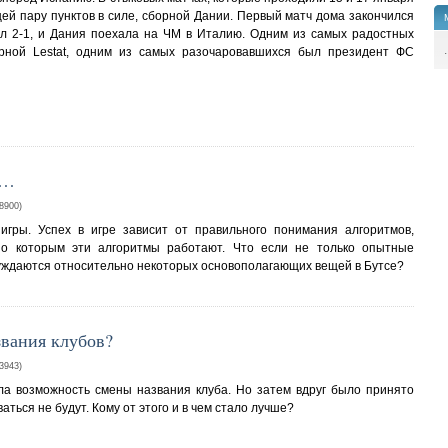
щей пару пунктов в силе, сборной Дании. Первый матч дома закончился
пил 2-1, и Дания поехала на ЧМ в Италию. Одним из самых радостных
.
ной Lestat, одним из самых разочаровавшихся был президент ФС
е…
900)
гры. Успех в игре зависит от правильного понимания алгоритмов,
по которым эти алгоритмы работают. Что если не только опытные
уждаются относительно некоторых основополагающих вещей в Бутсе?
звания клубов?
943)
а возможность смены названия клуба. Но затем вдруг было принято
ься не будут. Кому от этого и в чем стало лучше?