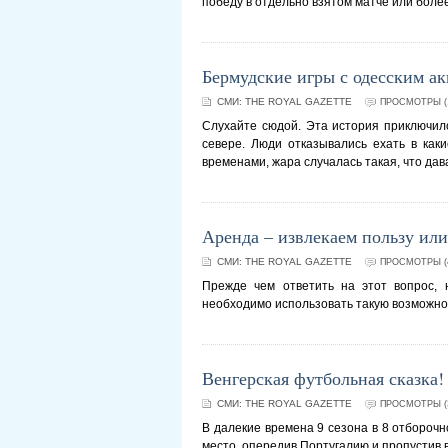
победу в отдельно взятом матче или боле
Бермудские игры с одесским а
СМИ:
THE ROYAL GAZETTE
ПРОСМОТРЫ (1
Слухайте сюдой. Эта история приключило
севере. Люди отказывались ехать в каки
временами, жара случалась такая, что да
Аренда – извлекаем пользу или
СМИ:
THE ROYAL GAZETTE
ПРОСМОТРЫ (4
Прежде чем ответить на этот вопрос, 
необходимо использовать такую возможнос
Венгерская футбольная сказка!
СМИ:
THE ROYAL GAZETTE
ПРОСМОТРЫ (3
В далекие времена 9 сезона в 8 отбороч
место, опередив Португалию и пропустив 