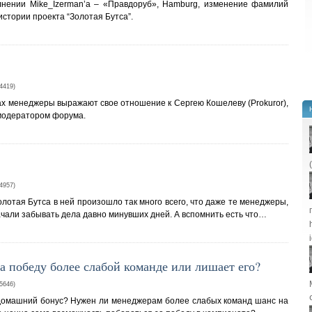
лнении Mike_Izerman’а – «Правдоруб», Hamburg, изменение фамилий
истории проекта “Золотая Бутса”.
419)
гах менеджеры выражают свое отношение к Сергею Кошелеву (Prokuror),
модератором форума.
957)
олотая Бутса в ней произошло так много всего, что даже те менеджеры,
начали забывать дела давно минувших дней. А вспомнить есть что…
а победу более слабой команде или лишает его?
646)
т домашний бонус? Нужен ли менеджерам более слабых команд шанс на