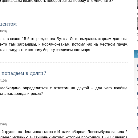
е ценна сама возможность побороться за победу в чемпионате?
кцентом
949)
сь в сезон 15-й от рождества Бутсы. Лето выдалось жарким даже на
е-то там заграницы, к морям-океанам, потому как на местном пруду,
вала прикурить и южному берегу средиземного моря.
 попадаем в долги?
166)
необходимо определиться с ответом на другой – для чего вообще
ть, как аренда игроков?
570)
ной группе на Чемпионат мира в Италии сборная Люксембурга заняла 2
вперед Испанию. В стыковых матчах, которые проходили 15 и 17 января