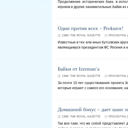
Продолжение исторических баек, в испо
игроков и другие занимательные байки из 
Один против всех – Prokuror!
СМИ:
THE ROYAL GAZETTE
ПРОСМОТРЫ (4
Известные в тех или иных бутсовских кру
являющемуся президентом ФС Япония и 
Байки от Izerman’а
СМИ:
THE ROYAL GAZETTE
ПРОСМОТРЫ (4
За почти 10 лет существования проекта З
которые играют с самого его основания, 
Домашний бонус – дает шанс н
СМИ:
THE ROYAL GAZETTE
ПРОСМОТРЫ (5
Так все-таки, что же собой представляе