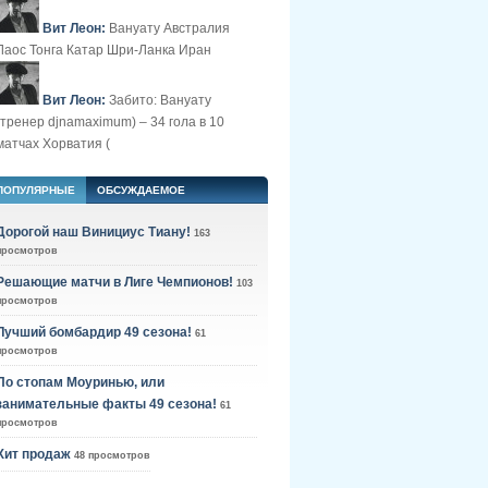
Вит Леон:
Вануату Австралия
Лаос Тонга Катар Шри-Ланка Иран
Вит Леон:
Забито: Вануату
(тренер djnamaximum) – 34 гола в 10
матчах Хорватия (
ПОПУЛЯРНЫЕ
ОБСУЖДАЕМОЕ
Дорогой наш Винициус Тиану!
163
просмотров
Решающие матчи в Лиге Чемпионов!
103
просмотров
Лучший бомбардир 49 сезона!
61
просмотров
По стопам Моуринью, или
занимательные факты 49 сезона!
61
просмотров
Хит продаж
48 просмотров