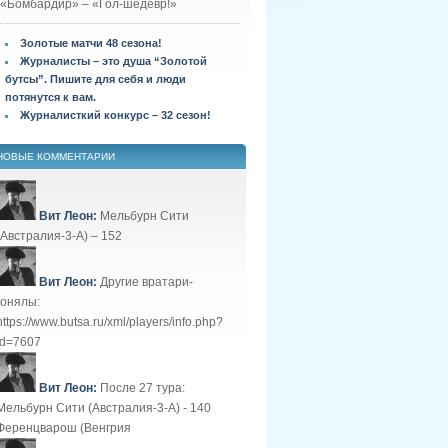
«Бомбардир» – «Гол-шедевр!»
Золотые матчи 48 сезона!
Журналисты – это душа “Золотой
бутсы”. Пишите для себя и люди
потянутся к вам.
Журналисткий конкурс – 32 сезон!
НОВЫЕ КОММЕНТАРИИ
Вит Леон:
Мельбурн Сити
(Австралия-3-А) – 152
Вит Леон:
Другие вратари-
гонялы:
https://www.butsa.ru/xml/players/info.php?
id=7607
Вит Леон:
После 27 тура:
Мельбурн Сити (Австралия-3-А) - 140
Ференцварош (Венгрия