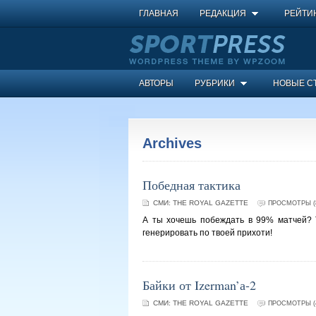
ГЛАВНАЯ
РЕДАКЦИЯ
РЕЙТИ
АВТОРЫ
РУБРИКИ
НОВЫЕ С
Archives
Победная тактика
СМИ:
THE ROYAL GAZETTE
ПРОСМОТРЫ (8
А ты хочешь побеждать в 99% матчей? Т
генерировать по твоей прихоти!
Байки от Izerman’а-2
СМИ:
THE ROYAL GAZETTE
ПРОСМОТРЫ (4