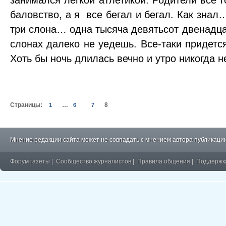
занимался легкой атлетикой. Родители все г
баловство, а я все бегал и бегал. Как знал
три слона… одна тысяча девятьсот двенадцат
слонах далеко не уедешь. Все-таки придется
Хоть бы ночь длилась вечно и утро никогда не
Страницы:
…
8
1
6
7
Мнение редакции сайта может не совпадать с мнением автора публикации
Форум газеты
|
Сообщество журналистов
|
Правила общения
|
Поддержк
�