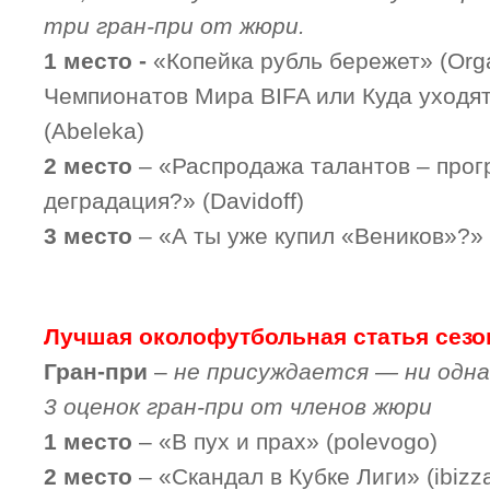
три гран-при от жюри.
1 место -
«Копейка рубль бережет» (Org
Чемпионатов Мира BIFA или Куда уходя
(Abeleka)
2 место
– «Распродажа талантов – прог
деградация?» (Davidoff)
3 место
– «А ты уже купил «Веников»?» 
Лучшая околофутбольная статья сезо
Гран-при
–
не присуждается — ни одна
3 оценок гран-при от членов жюри
1 место
– «В пух и прах» (polevogo)
2 место
– «Скандал в Кубке Лиги» (ibizz