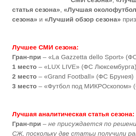
СМИ сезона»
,
«Лучш
статья сезона»
,
«Лучшая околофутбол
сезона»
и
«Лучший обзор сезона»
приз
Лучшее СМИ сезона:
Гран-при
– «La Gazzetta dello Sport» (Ф
1 место
– «LUX LIVE» (ФС Люксембурга
2 место
– «Grand Football» (ФС Брунея)
3 место
– «Футбол под МИКРОскопом» (
Лучшая аналитическая статья сезона:
Гран-при
–
не присуждается по решен
СЖ, поскольку две статьи получили ра