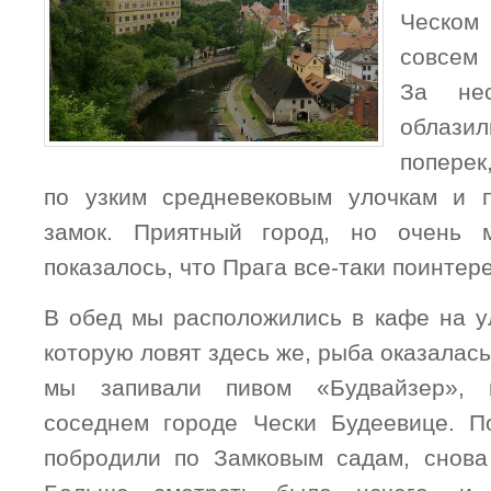
Ческо
совсем 
За не
облаз
поперек
по узким средневековым улочкам и п
замок. Приятный город, но очень 
показалось, что Прага все-таки поинтер
В обед мы расположились в кафе на ул
которую ловят здесь же, рыба оказалась
мы запивали пивом «Будвайзер», 
соседнем городе Чески Будеевице. 
побродили по Замковым садам, снова