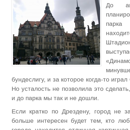
До а
планиро
парка 
находит
Штади
высту
«Динам
минувше
бундеслигу, и за которое когда-то игра
Но усталость не позволила это сделать,
и до парка мы так и не дошли.
Если кратко по Дрездену, город не з
больше интересен будет тем, кто люб