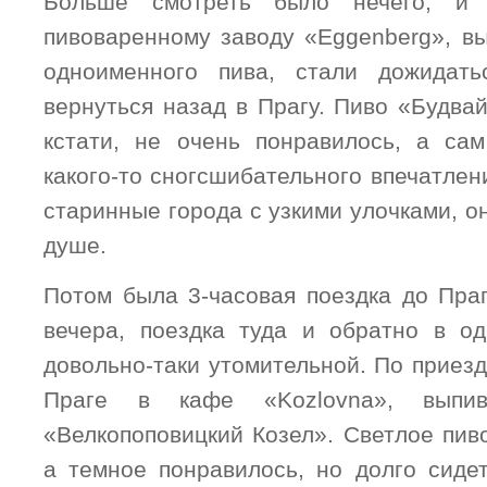
Больше смотреть было нечего, и
пивоваренному заводу «Eggenberg», вы
одноименного пива, стали дожидать
вернуться назад в Прагу. Пиво «Будва
кстати, не очень понравилось, а са
какого-то сногсшибательного впечатлени
старинные города с узкими улочками, о
душе.
Потом была 3-часовая поездка до Праг
вечера, поездка туда и обратно в о
довольно-таки утомительной. По приез
Праге в кафе «Kozlovna», вып
«Велкопоповицкий Козел». Светлое пив
а темное понравилось, но долго сиде