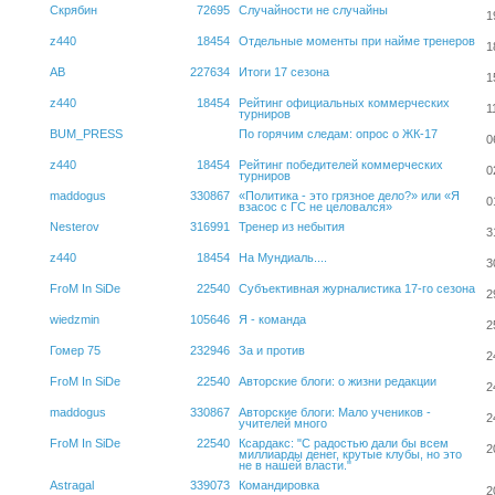
Скрябин
72695
Случайности не случайны
1
z440
18454
Отдельные моменты при найме тренеров
1
АВ
227634
Итоги 17 сезона
1
z440
18454
Рейтинг официальных коммерческих
1
турниров
BUM_PRESS
По горячим следам: опрос о ЖК-17
0
z440
18454
Рейтинг победителей коммерческих
0
турниров
maddogus
330867
«Политика - это грязное дело?» или «Я
0
взасос с ГС не целовался»
Nesterov
316991
Тренер из небытия
3
z440
18454
На Мундиаль....
3
FroM In SiDe
22540
Субъективная журналистика 17-го сезона
2
wiedzmin
105646
Я - команда
2
Гомер 75
232946
За и против
2
FroM In SiDe
22540
Авторские блоги: о жизни редакции
2
maddogus
330867
Авторские блоги: Мало учеников -
2
учителей много
FroM In SiDe
22540
Ксардакс: "C радостью дали бы всем
2
миллиарды денег, крутые клубы, но это
не в нашей власти."
Astragal
339073
Командировка
2