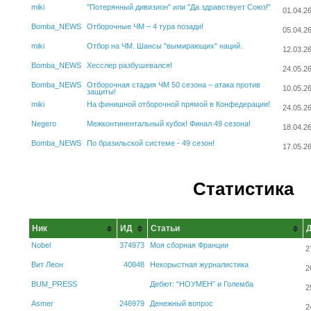
miki
"Потерянный дивизион" или "Да здравствует Союз!"
01.04.2
Bomba_NEWS
Отборочные ЧМ – 4 тура позади!
05.04.2
miki
Отбор на ЧМ. Шансы "вымирающих" наций.
12.03.2
Bomba_NEWS
Хесслер разбушевался!
24.05.2
Bomba_NEWS
Отборочная стадия ЧМ 50 сезона – атака против
10.05.2
защиты!
miki
На финишной отборочной прямой в Конфедерации!
24.05.2
Negero
Межконтинентальный кубок! Финал 49 сезона!
18.04.2
Bomba_NEWS
По бразильской системе - 49 сезон!
17.05.2
Статистика
Ник
ИД
Статьи
Nobel
374973
Моя сборная Франции
2
Вит Леон
40848
Некорыстная журналистика
2
BUM_PRESS
Дебют: “НОУМЕН” и Големба
2
Asmer
246979
Денежный вопрос
2