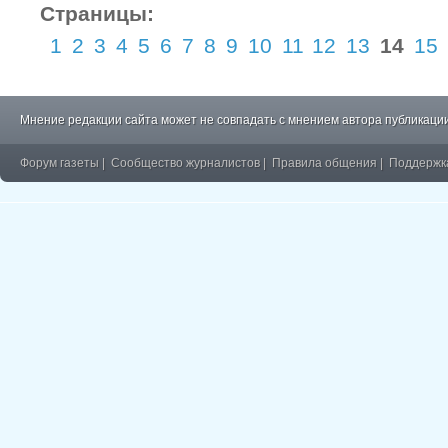
Страницы:
1
2
3
4
5
6
7
8
9
10
11
12
13
14
15
Мнение редакции сайта может не совпадать с мнением автора публикации
Форум газеты
|
Сообщество журналистов
|
Правила общения
|
Поддержк
�