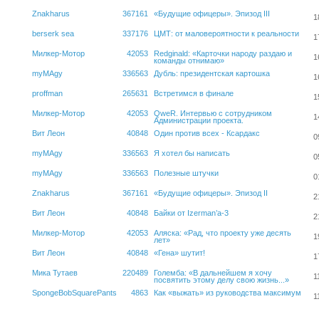
Znakharus
367161
«Будущие офицеры». Эпизод III
1
berserk sea
337176
ЦМТ: от маловероятности к реальности
1
Милкер-Мотор
42053
Redginald: «Карточки народу раздаю и
1
команды отнимаю»
myMAgy
336563
Дубль: президентская картошка
1
proffman
265631
Встретимся в финале
1
Милкер-Мотор
42053
QweR. Интервью с сотрудником
1
Администрации проекта.
Вит Леон
40848
Один против всех - Ксардакс
0
myMAgy
336563
Я хотел бы написать
0
myMAgy
336563
Полезные штучки
0
Znakharus
367161
«Будущие офицеры». Эпизод II
2
Вит Леон
40848
Байки от Izerman’а-3
2
Милкер-Мотор
42053
Аляска: «Рад, что проекту уже десять
1
лет»
Вит Леон
40848
«Гена» шутит!
1
Мика Тутаев
220489
Големба: «В дальнейшем я хочу
1
посвятить этому делу свою жизнь...»
SpongeBobSquarePants
4863
Как «выжать» из руководства максимум
1