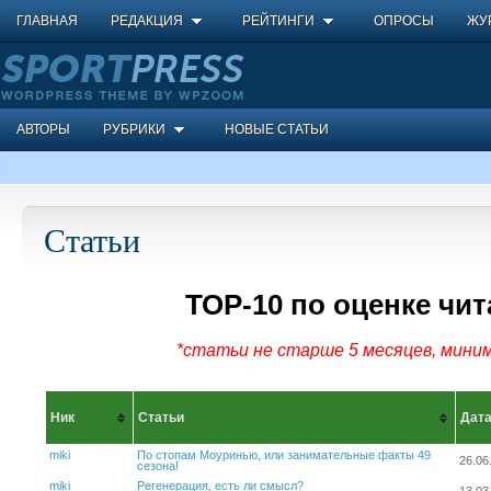
ГЛАВНАЯ
РЕДАКЦИЯ
РЕЙТИНГИ
ОПРОСЫ
ЖУ
АВТОРЫ
РУБРИКИ
НОВЫЕ СТАТЬИ
Статьи
ТОР-10 по оценке чит
*статьи не старше 5 месяцев, миним
Ник
Статьи
Дат
miki
По стопам Моуринью, или занимательные факты 49
26.06
сезона!
miki
Регенерация, есть ли смысл?