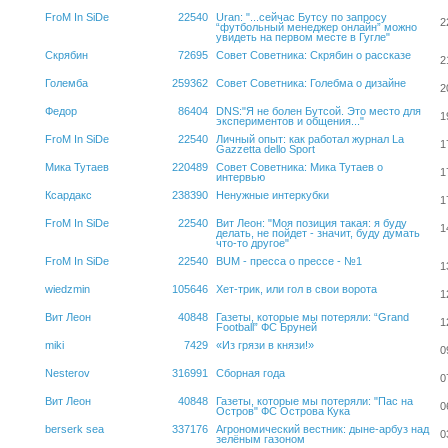
FroM In SiDe
22540
Uran: "...сейчас Бутсу по запросу
2
“футбольный менеджер онлайн” можно
увидеть на первом месте в Гугле"
Скрябин
72695
Совет Советника: Скрябин о рассказе
2
Големба
259362
Совет Советника: Голебма о дизайне
2
Федор
86404
DNS:"Я не болен Бутсой. Это место для
1
экспериментов и общения..."
FroM In SiDe
22540
Личный опыт: как работал журнал La
1
Gazzetta dello Sport
Мика Тутаев
220489
Совет Советника: Мика Тутаев о
1
интервью
Ксардакс
238390
Ненужные интеркубки
1
FroM In SiDe
22540
Вит Леон: "Моя позиция такая: я буду
1
делать, не пойдет - значит, буду думать
что-то другое"
FroM In SiDe
22540
BUM - пресса о прессе - №1
1
wiedzmin
105646
Хет-трик, или гол в свои ворота
1
Вит Леон
40848
Газеты, которые мы потеряли: “Grand
1
Football” ФС Бруней
miki
7429
«Из грязи в князи!»
0
Nesterov
316991
Сборная года
0
Вит Леон
40848
Газеты, которые мы потеряли: "Пас на
0
Остров" ФС Острова Кука
berserk sea
337176
Агрономический вестник: дыне-арбуз над
0
зелёным газоном