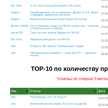
13.03
Вит Леон
А что там в большой пятерке? (49 сезон)
14.06
Negero
Непобежденные, но не чемпионы. Драма «С.К.А. Араи»
27.06
и парадокс армянского футбола.
Negero
Межконтинентальный кубок! Финал 49 сезона!
18.04
Bomba_NEWS
Кто от Америки поедет на ЧМ 50 сезона, или – в мечтах
07.03
о Галапагосских островах!
kazak.007
Семь лучших воинов Африки на ЧМ-50!
15.06
Вит Леон
Американский десант на ЧМ-50!
31.05
miki
Отбор на ЧМ. Шансы "вымирающих" наций.
12.03
miki
«Великолепная семёрка! — А как же я?!» — удивился
06.06
японец
ТОР-10 по количеству п
*статьи не старше 5 меся
Ник
Статьи
Дата
miki
Регенерация, есть ли смысл?
13.03.2
miki
Великолепная восьмерка. В погоне за удачей.
30.03.2