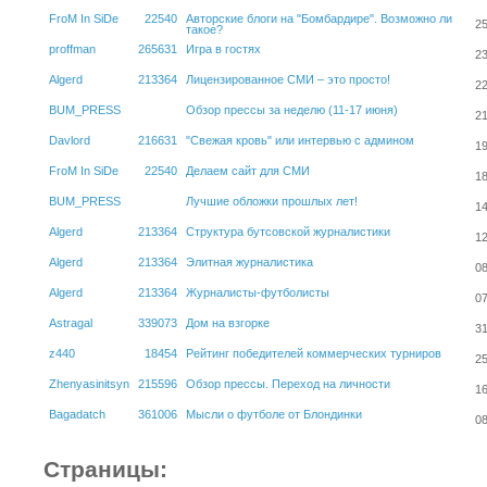
FroM In SiDe
22540
Авторские блоги на "Бомбардире". Возможно ли
25
такое?
proffman
265631
Игра в гостях
23
Algerd
213364
Лицензированное СМИ – это просто!
22
BUM_PRESS
Обзор прессы за неделю (11-17 июня)
21
Davlord
216631
"Свежая кровь" или интервью с админом
19
FroM In SiDe
22540
Делаем сайт для СМИ
18
BUM_PRESS
Лучшие обложки прошлых лет!
14
Algerd
213364
Структура бутсовской журналистики
12
Algerd
213364
Элитная журналистика
08
Algerd
213364
Журналисты-футболисты
07
Astragal
339073
Дом на взгорке
31
z440
18454
Рейтинг победителей коммерческих турниров
25
Zhenyasinitsyn
215596
Обзор прессы. Переход на личности
16
Bagadatch
361006
Мысли о футболе от Блондинки
08
Страницы: