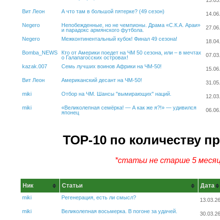
13.03
Вит Леон
А что там в большой пятерке? (49 сезон)
14.06
Negero
Непобежденные, но не чемпионы. Драма «С.К.А. Араи»
27.06
и парадокс армянского футбола.
Negero
Межконтинентальный кубок! Финал 49 сезона!
18.04
Bomba_NEWS
Кто от Америки поедет на ЧМ 50 сезона, или – в мечтах
07.03
о Галапагосских островах!
kazak.007
Семь лучших воинов Африки на ЧМ-50!
15.06
Вит Леон
Американский десант на ЧМ-50!
31.05
miki
Отбор на ЧМ. Шансы "вымирающих" наций.
12.03
miki
«Великолепная семёрка! — А как же я?!» — удивился
06.06
японец
ТОР-10 по количеству п
*статьи не старше 5 меся
Ник
Статьи
Дата
miki
Регенерация, есть ли смысл?
13.03.2
miki
Великолепная восьмерка. В погоне за удачей.
30.03.2