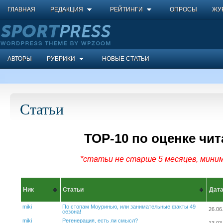
ГЛАВНАЯ
РЕДАКЦИЯ
РЕЙТИНГИ
ОПРОСЫ
ЖУ
АВТОРЫ
РУБРИКИ
НОВЫЕ СТАТЬИ
Статьи
ТОР-10 по оценке чит
*статьи не старше 5 месяцев, миним
Ник
Статьи
Дат
miki
По стопам Моуринью, или занимательные факты 49
26.06
сезона!
miki
Регенерация, есть ли смысл?