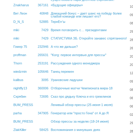
Znakharus
367161
«Будущие офицеры»
10
Вит Леон
40848
Домашний бонус – дает шанс на победу более
09
слабой команде или лишает его?
D_N_S
52885
ТернErr’ы
08
miki
7429
Время поговорить с… президентами
29
miki
7429
СТАТИСТИКА ЗБ. Откройте занавес спрятанного!
28
Гомер 75
232946
А что же дальше?
26
proffman
265631
"Korg: первое интервью для прессы"
20
Thorn
253191
Рассуждения одного менеджера
20
wiedzmin
105646
Танец перемен
12
kalibus
3095
Урановские ладушки
09
nightfly13
360006
Отборочные матчи Чемпионата мира-18
08
Скрябин
72695
Сказ про дядьку Ключа и его гремлинов
06
BUM_PRESS
Ленивый обзор прессы (25 июня-1 июля)
06
parha
347905
Генератор или "просто Гена" от А до Я
02
BUM_PRESS
Обзор прессы за неделю (18-24 июня)
29
ZlakKiller
58425
Воспоминания о минувших днях
28