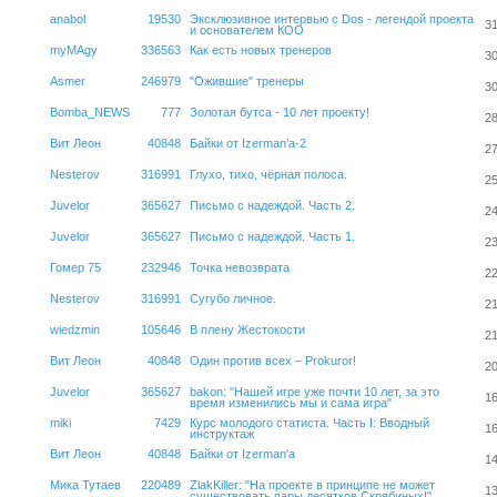
anabol
19530
Эксклюзивное интервью с Dos - легендой проекта
31
и основателем КОО
myMAgy
336563
Как есть новых тренеров
30
Asmer
246979
"Ожившие" тренеры
30
Bomba_NEWS
777
Золотая бутса - 10 лет проекту!
28
Вит Леон
40848
Байки от Izerman’а-2
27
Nesterov
316991
Глухо, тихо, чёрная полоса.
25
Juvelor
365627
Письмо с надеждой. Часть 2.
24
Juvelor
365627
Письмо с надеждой. Часть 1.
23
Гомер 75
232946
Точка невозврата
22
Nesterov
316991
Сугубо личное.
21
wiedzmin
105646
В плену Жестокости
21
Вит Леон
40848
Один против всех – Prokuror!
20
Juvelor
365627
bakon: "Нашей игре уже почти 10 лет, за это
16
время изменились мы и сама игра"
miki
7429
Курс молодого статиста. Часть I: Вводный
16
инструктаж
Вит Леон
40848
Байки от Izerman'а
14
Мика Тутаев
220489
ZlakKiller: "На проекте в принципе не может
13
существовать пары десятков Скрябиных!"