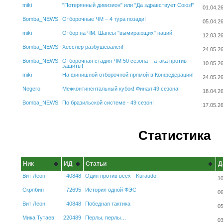
miki
"Потерянный дивизион" или "Да здравствует Союз!"
01.04.2
Bomba_NEWS
Отборочные ЧМ – 4 тура позади!
05.04.2
miki
Отбор на ЧМ. Шансы "вымирающих" наций.
12.03.2
Bomba_NEWS
Хесслер разбушевался!
24.05.2
Bomba_NEWS
Отборочная стадия ЧМ 50 сезона – атака против
10.05.2
защиты!
miki
На финишной отборочной прямой в Конфедерации!
24.05.2
Negero
Межконтинентальный кубок! Финал 49 сезона!
18.04.2
Bomba_NEWS
По бразильской системе - 49 сезон!
17.05.2
Статистика
Ник
ИД
Статьи
Д
Вит Леон
40848
Один против всех - Kuraudo
10
Скрябин
72695
История одной ФЭС
06
Вит Леон
40848
Победная тактика
05
Мика Тутаев
220489
Перлы, перлы…
03