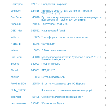
Нематрос
324767
Парадоксы Бахрейна
oettingen
324815
"Вредные советы" или 10 причин играть в
"Золотую Бутсу"
Вит Леон
40848
Бутсовская кулинарная книга – хорошие рецепты
приготовления плохих футболистов!
Арлекин
21085
Так устроен этот мир
DED_Kiev
349582
Наш веселый Гена!
kalibus
3095
Трансферные спагетти по-итальянски…
НЕВЕРП
45376
"Бутсабыт"
salerno
6833
Я Вам пишу, чего же...
Вит Леон
40848
Международной встрече бутсеров в мае 2011 г. в
Киеве посвящается…
Версус
342903
Первая любовь
Shmell
246631
РЕДАКЦИЯ
salerno
6833
Бутса в палате №6
FroM In SiDe
22540
В гостях у координатора ФС Европы
BUM_PRESS
Как написать статью и получить гонорар?
ZlakKiller
58425
Союз журналистов: возрождение?
neznakometz
295972
Жизнь моя - Бутса