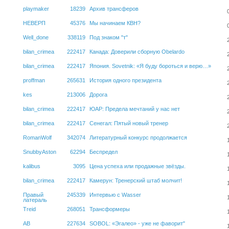
playmaker
18239
Архив трансферов
НЕВЕРП
45376
Мы начинаем КВН?
Well_done
338119
Под знаком "т"
bilan_crimea
222417
Канада: Доверили сборную Obelardo
bilan_crimea
222417
Япония. Sovetnik: «Я буду бороться и верю…»
proffman
265631
История одного президента
kes
213006
Дорога
bilan_crimea
222417
ЮАР: Предела мечтаний у нас нет
bilan_crimea
222417
Сенегал: Пятый новый тренер
RomanWolf
342074
Литературный конкурс продолжается
SnubbyAston
62294
Беспредел
kalibus
3095
Цена успеха или продажные звёзды.
bilan_crimea
222417
Камерун: Тренерский штаб молчит!
Правый
245339
Интервью с Wasser
латераль
Treid
268051
Трансформеры
АВ
227634
SOBOL: «Эгалео» - уже не фаворит"