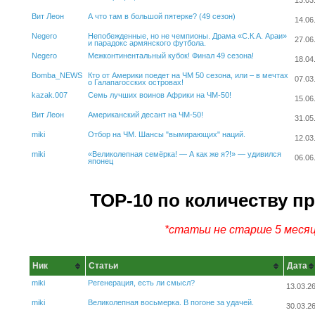
13.03
Вит Леон
А что там в большой пятерке? (49 сезон)
14.06
Negero
Непобежденные, но не чемпионы. Драма «С.К.А. Араи»
27.06
и парадокс армянского футбола.
Negero
Межконтинентальный кубок! Финал 49 сезона!
18.04
Bomba_NEWS
Кто от Америки поедет на ЧМ 50 сезона, или – в мечтах
07.03
о Галапагосских островах!
kazak.007
Семь лучших воинов Африки на ЧМ-50!
15.06
Вит Леон
Американский десант на ЧМ-50!
31.05
miki
Отбор на ЧМ. Шансы "вымирающих" наций.
12.03
miki
«Великолепная семёрка! — А как же я?!» — удивился
06.06
японец
ТОР-10 по количеству п
*статьи не старше 5 меся
Ник
Статьи
Дата
miki
Регенерация, есть ли смысл?
13.03.2
miki
Великолепная восьмерка. В погоне за удачей.
30.03.2