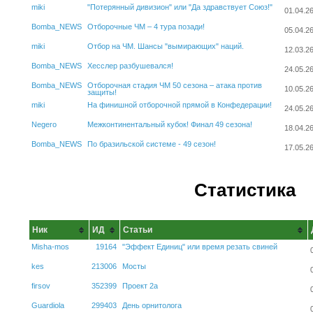
miki
"Потерянный дивизион" или "Да здравствует Союз!"
01.04.2
Bomba_NEWS
Отборочные ЧМ – 4 тура позади!
05.04.2
miki
Отбор на ЧМ. Шансы "вымирающих" наций.
12.03.2
Bomba_NEWS
Хесслер разбушевался!
24.05.2
Bomba_NEWS
Отборочная стадия ЧМ 50 сезона – атака против
10.05.2
защиты!
miki
На финишной отборочной прямой в Конфедерации!
24.05.2
Negero
Межконтинентальный кубок! Финал 49 сезона!
18.04.2
Bomba_NEWS
По бразильской системе - 49 сезон!
17.05.2
Статистика
Ник
ИД
Статьи
Misha-mos
19164
"Эффект Единиц" или время резать свиней
kes
213006
Мосты
firsov
352399
Проект 2а
Guardiola
299403
День орнитолога