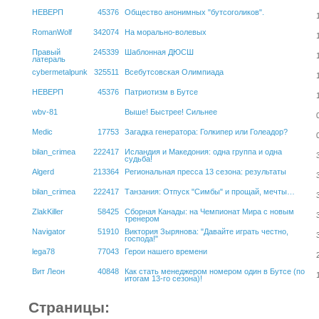
НЕВЕРП
45376
Общество анонимных "бутсоголиков".
RomanWolf
342074
На морально-волевых
Правый
245339
Шаблонная ДЮСШ
латераль
cybermetalpunk
325511
Всебутсовская Олимпиада
НЕВЕРП
45376
Патриотизм в Бутсе
wbv-81
Выше! Быстрее! Сильнее
Medic
17753
Загадка генератора: Голкипер или Голеадор?
bilan_crimea
222417
Исландия и Македония: одна группа и одна
судьба!
Algerd
213364
Региональная пресса 13 сезона: результаты
bilan_crimea
222417
Танзания: Отпуск "Симбы" и прощай, мечты…
ZlakKiller
58425
Сборная Канады: на Чемпионат Мира с новым
тренером
Navigator
51910
Виктория Зырянова: "Давайте играть честно,
господа!"
lega78
77043
Герои нашего времени
Вит Леон
40848
Как стать менеджером номером один в Бутсе (по
итогам 13-го сезона)!
Страницы: