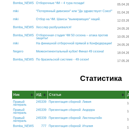
Bomba_NEWS
Отборочные ЧМ – 4 тура позади!
05.04.2
miki
"Потерянный дивизион" или "Да здравствует Союз!"
01.04.2
miki
Отбор на ЧМ. Шансы "вымирающих" наций.
12.03.2
Bomba_NEWS
Хесслер разбушевался!
24.05.2
Bomba_NEWS
Отборочная стадия ЧМ 50 сезона – атака против
10.05.2
защиты!
miki
На финишной отборочной прямой в Конфедерации!
24.05.2
Negero
Межконтинентальный кубок! Финал 49 сезона!
18.04.2
Bomba_NEWS
По бразильской системе - 49 сезон!
17.05.2
Статистика
Ник
ИД
Статьи
Правый
245339
Презентация сборной: Ливия
1
латераль
Правый
245339
Презентация сборной: Андорра
1
латераль
Правый
245339
Презентация сборной: Лихтенштейн
1
латераль
Bomba_NEWS
777
Презентация сборной: Италия
1