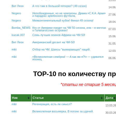
13.03
Вит Леон
А что там в большой пятерке? (49 сезон)
14.06
Negero
Непобежденные, но не чемпионы. Драма «С.К.А. Араи»
27.06
и парадокс армянского футбола.
Negero
Межконтинентальный кубок! Финал 49 сезона!
18.04
Bomba_NEWS
Кто от Америки поедет на ЧМ 50 сезона, или – в мечтах
07.03
о Галапагосских островах!
kazak.007
Семь лучших воинов Африки на ЧМ-50!
15.06
Вит Леон
Американский десант на ЧМ-50!
31.05
miki
Отбор на ЧМ. Шансы "вымирающих" наций.
12.03
miki
«Великолепная семёрка! — А как же я?!» — удивился
06.06
японец
ТОР-10 по количеству п
*статьи не старше 5 меся
Ник
Статьи
Дата
miki
Регенерация, есть ли смысл?
13.03.2
miki
Великолепная восьмерка. В погоне за удачей.
30.03.2