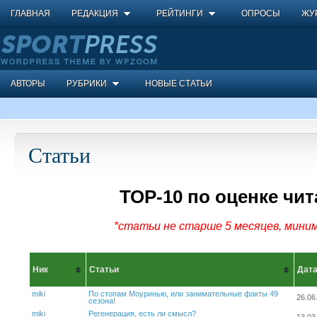
ГЛАВНАЯ
РЕДАКЦИЯ
РЕЙТИНГИ
ОПРОСЫ
ЖУ
АВТОРЫ
РУБРИКИ
НОВЫЕ СТАТЬИ
Статьи
ТОР-10 по оценке чит
*статьи не старше 5 месяцев, миним
Ник
Статьи
Дат
miki
По стопам Моуринью, или занимательные факты 49
26.06
сезона!
miki
Регенерация, есть ли смысл?