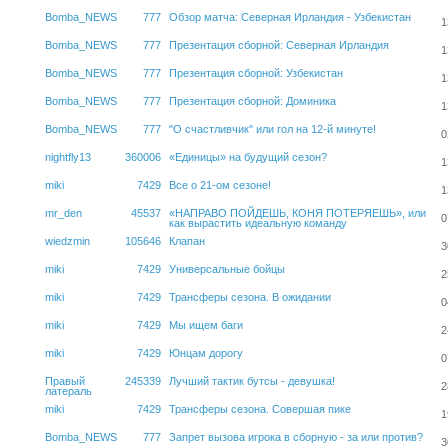
Bomba_NEWS
777
Обзор матча: Северная Ирландия - Узбекистан
1
Bomba_NEWS
777
Презентация сборной: Северная Ирландия
1
Bomba_NEWS
777
Презентация сборной: Узбекистан
1
Bomba_NEWS
777
Презентация сборной: Доминика
1
Bomba_NEWS
777
"О счастливчик" или гол на 12-й минуте!
0
nightfly13
360006
«Единицы» на будущий сезон?
1
miki
7429
Все о 21-ом сезоне!
1
mr_den
45537
«НАПРАВО ПОЙДЕШЬ, КОНЯ ПОТЕРЯЕШЬ», или
0
как вырастить идеальную команду
wiedzmin
105646
Клапан
3
miki
7429
Универсальные бойцы
2
miki
7429
Трансферы сезона. В ожидании
0
miki
7429
Мы ищем баги
2
miki
7429
Юнцам дорогу
0
Правый
245339
Лучший тактик бутсы - девушка!
2
латераль
miki
7429
Трансферы сезона. Совершая пике
1
Bomba_NEWS
777
Запрет вызова игрока в сборную - за или против?
3