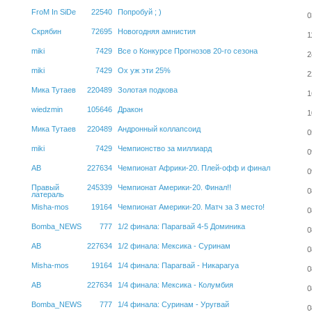
FroM In SiDe
22540
Попробуй ; )
0
Скрябин
72695
Новогодняя амнистия
1
miki
7429
Все о Конкурсе Прогнозов 20-го сезона
2
miki
7429
Ох уж эти 25%
2
Мика Тутаев
220489
Золотая подкова
1
wiedzmin
105646
Дракон
1
Мика Тутаев
220489
Андронный коллапсоид
0
miki
7429
Чемпионство за миллиард
0
АВ
227634
Чемпионат Африки-20. Плей-офф и финал
0
Правый
245339
Чемпионат Америки-20. Финал!!
0
латераль
Misha-mos
19164
Чемпионат Америки-20. Матч за 3 место!
0
Bomba_NEWS
777
1/2 финала: Парагвай 4-5 Доминика
0
АВ
227634
1/2 финала: Мексика - Суринам
0
Misha-mos
19164
1/4 финала: Парагвай - Никарагуа
0
АВ
227634
1/4 финала: Мексика - Колумбия
0
Bomba_NEWS
777
1/4 финала: Суринам - Уругвай
0