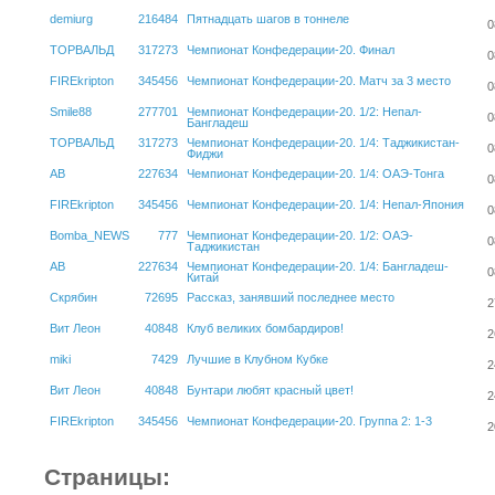
demiurg
216484
Пятнадцать шагов в тоннеле
0
ТОРВАЛЬД
317273
Чемпионат Конфедерации-20. Финал
0
FIREkripton
345456
Чемпионат Конфедерации-20. Матч за 3 место
0
Smile88
277701
Чемпионат Конфедерации-20. 1/2: Непал-
0
Бангладеш
ТОРВАЛЬД
317273
Чемпионат Конфедерации-20. 1/4: Таджикистан-
0
Фиджи
АВ
227634
Чемпионат Конфедерации-20. 1/4: ОАЭ-Тонга
0
FIREkripton
345456
Чемпионат Конфедерации-20. 1/4: Непал-Япония
0
Bomba_NEWS
777
Чемпионат Конфедерации-20. 1/2: ОАЭ-
0
Таджикистан
АВ
227634
Чемпионат Конфедерации-20. 1/4: Бангладеш-
0
Китай
Скрябин
72695
Рассказ, занявший последнее место
2
Вит Леон
40848
Клуб великих бомбардиров!
2
miki
7429
Лучшие в Клубном Кубке
2
Вит Леон
40848
Бунтари любят красный цвет!
2
FIREkripton
345456
Чемпионат Конфедерации-20. Группа 2: 1-3
2
Страницы: