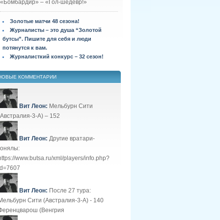
«Бомбардир» – «Гол-шедевр!»
Золотые матчи 48 сезона!
Журналисты – это душа “Золотой
бутсы”. Пишите для себя и люди
потянутся к вам.
Журналисткий конкурс – 32 сезон!
НОВЫЕ КОММЕНТАРИИ
Вит Леон:
Мельбурн Сити
(Австралия-3-А) – 152
Вит Леон:
Другие вратари-
гонялы:
https://www.butsa.ru/xml/players/info.php?
id=7607
Вит Леон:
После 27 тура:
Мельбурн Сити (Австралия-3-А) - 140
Ференцварош (Венгрия