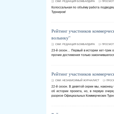
СМИ:
РЕДАКЦИЯ БОМБАРДИРА
ПРОСМОТР
Колоссальная по объёму работа подводя
Турниров!
Рейтинг участников коммерческ
волынку”
СМИ:
РЕДАКЦИЯ БОМБАРДИРА
ПРОСМОТР
23-й сезон… Первый в истории хет-трик 
прочие достижения только закончившегося
Рейтинг участников коммерчес
СМИ:
НЕЗАВИСИМЫЙ ЖУРНАЛИСТ
ПРОСМ
22-й сезон. В девятой серии мы, наконец-
об истории проекта, но, в первую очер
разрезе Официальных Коммерческих Тур