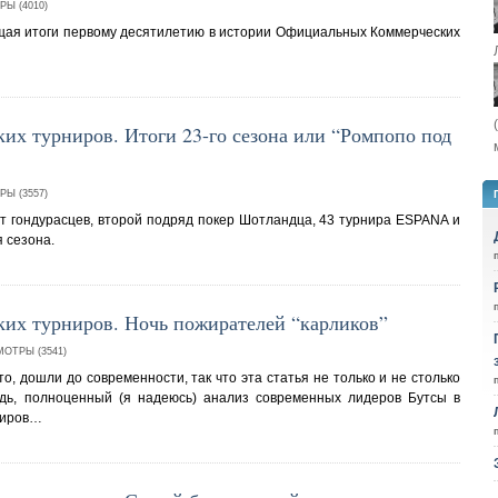
Ы (4010)
щая итоги первому десятилетию в истории Официальных Коммерческих
их турниров. Итоги 23-го сезона или “Ромпопо под
Ы (3557)
от гондурасцев, второй подряд покер Шотландца, 43 турнира ESPANA и
 сезона.
ких турниров. Ночь пожирателей “карликов”
ОТРЫ (3541)
то, дошли до современности, так что эта статья не только и не столько
едь, полноценный (я надеюсь) анализ современных лидеров Бутсы в
ниров…