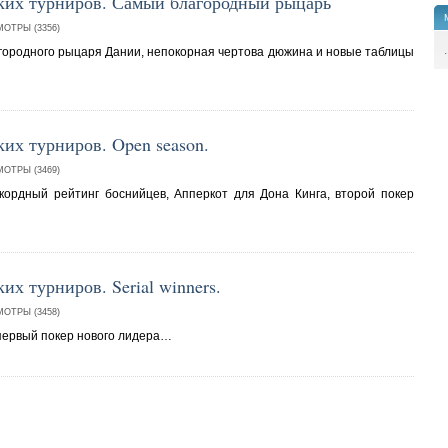
ких турниров. Самый благородный рыцарь
ОТРЫ (3356)
.
агородного рыцаря Дании, непокорная чертова дюжина и новые таблицы
их турниров. Open season.
ОТРЫ (3469)
кордный рейтинг боснийцев, Апперкот для Дона Кинга, второй покер
х турниров. Serial winners.
ОТРЫ (3458)
 первый покер нового лидера…