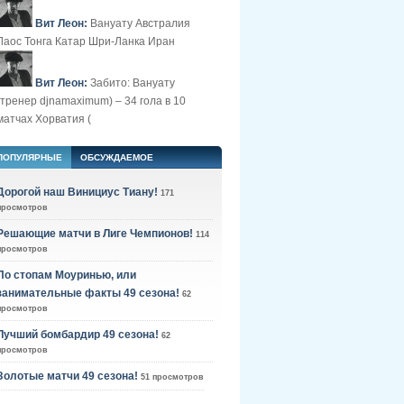
Вит Леон:
Вануату Австралия
Лаос Тонга Катар Шри-Ланка Иран
Вит Леон:
Забито: Вануату
(тренер djnamaximum) – 34 гола в 10
матчах Хорватия (
ПОПУЛЯРНЫЕ
ОБСУЖДАЕМОЕ
Дорогой наш Винициус Тиану!
171
просмотров
Решающие матчи в Лиге Чемпионов!
114
просмотров
По стопам Моуринью, или
занимательные факты 49 сезона!
62
просмотров
Лучший бомбардир 49 сезона!
62
просмотров
Золотые матчи 49 сезона!
51 просмотров