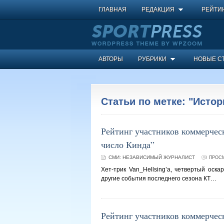
ГЛАВНАЯ
РЕДАКЦИЯ
РЕЙТИ
АВТОРЫ
РУБРИКИ
НОВЫЕ С
Статьи по метке: "Истор
Рейтинг участников коммерческ
число Кинда”
СМИ:
НЕЗАВИСИМЫЙ ЖУРНАЛИСТ
ПРОСМ
Хет-трик Van_Hellsing’а, четвертый оск
другие события последнего сезона КТ…
Рейтинг участников коммерческ