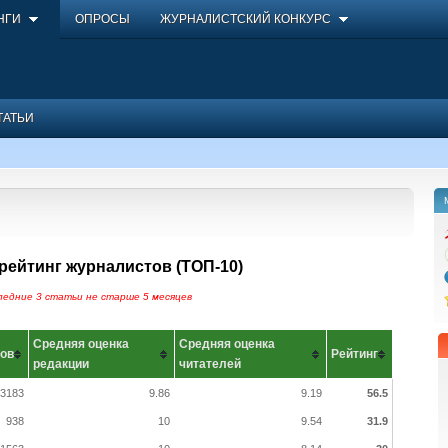
НГИ
ОПРОСЫ
ЖУРНАЛИСТСКИЙ КОНКУРС
ТАТЬИ
рейтинг журналистов (ТОП-10)
ледние 3 статьи не старше 5 месяцев
Средняя оценка
Средняя оценка
ов
Рейтинг
редакции
читателей
3183
9.86
9.19
56.5
938
10
9.54
31.9