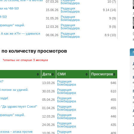
М 50 сезона, или – в мечтах
Редакция
07.03.26
10 (7)
Бомбардира
и на ЧМ-50!
Редакция
15.06.26
9.14 (14)
Бомбардира
М-50!
Редакция
31.05.26
9 (9)
Бомбардира
ирающих" наций.
Редакция
12.03.26
9 (9)
Бомбардира
А как же я?!» — удивился
Редакция
06.06.26
8.9 (10)
Бомбардира
 по количеству просмотров
*статьи не старше 5 месяцев
Дата
СМИ
Просмотров
л?
Редакция
13.03.26
646
Бомбардира
 погоне за удачей.
Редакция
30.03.26
610
Бомбардира
зади!
Редакция
05.04.26
455
Бомбардира
 "Да здравствует Союз!"
Редакция
01.04.26
455
Бомбардира
ирающих" наций.
Редакция
12.03.26
446
Бомбардира
Редакция
24.05.26
435
Бомбардира
езона – атака против
Редакция
10.05.26
409