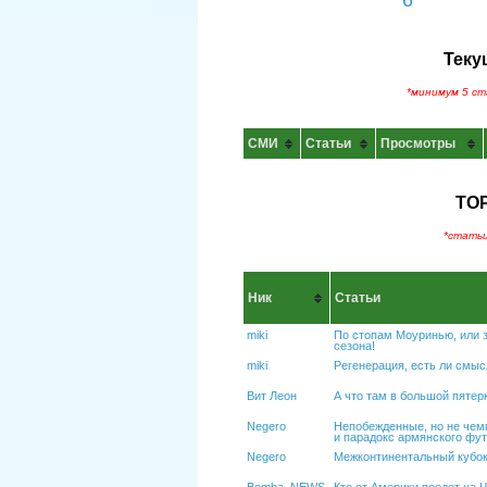
6
Теку
*минимум 5 ст
СМИ
Cтатьи
Просмотры
ТОР
*статьи
Ник
Статьи
miki
По стопам Моуринью, или 
сезона!
miki
Регенерация, есть ли смыс
Вит Леон
А что там в большой пятерк
Negero
Непобежденные, но не чем
и парадокс армянского фут
Negero
Межконтинентальный кубок!