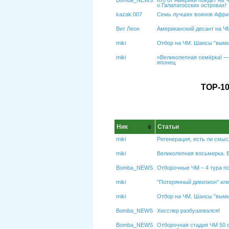
Bomba_NEWS
Кто от Америки поедет на Ч
о Галапагосских островах!
kazak.007
Семь лучших воинов Африк
Вит Леон
Американский десант на Ч
miki
Отбор на ЧМ. Шансы "вым
miki
«Великолепная семёрка! — 
японец
ТОР-10
Ник
Статьи
miki
Регенерация, есть ли смыс
miki
Великолепная восьмерка. В
Bomba_NEWS
Отборочные ЧМ – 4 тура по
miki
"Потерянный дивизион" или
miki
Отбор на ЧМ. Шансы "вым
Bomba_NEWS
Хесслер разбушевался!
Bomba_NEWS
Отборочная стадия ЧМ 50 с