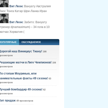
Вит Леон:
Вануату Австралия
Лаос Тонга Катар Шри-Ланка Иран
Вит Леон:
Забито: Вануату
(тренер djnamaximum) – 34 гола в 10
матчах Хорватия (
ПОПУЛЯРНЫЕ
ОБСУЖДАЕМОЕ
Дорогой наш Винициус Тиану!
166
просмотров
Решающие матчи в Лиге Чемпионов!
104
просмотров
По стопам Моуринью, или
занимательные факты 49 сезона!
63
просмотров
Лучший бомбардир 49 сезона!
62
просмотров
Хит продаж
49 просмотров