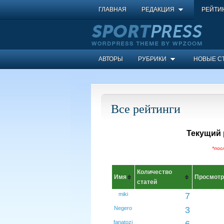
ГЛАВНАЯ
РЕДАКЦИЯ
РЕЙТИ
АВТОРЫ
РУБРИКИ
НОВЫЕ С
Все рейтинги
Текущий 
*пос
Количество
Имя
Просмотр
статей
miki
7
Negero
3
fanatozi