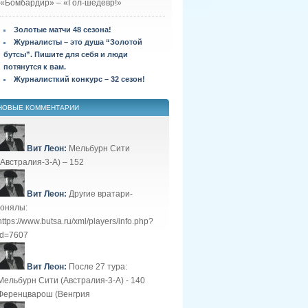
«Бомбардир» – «Гол-шедевр!»
Золотые матчи 48 сезона!
Журналисты – это душа “Золотой
бутсы”. Пишите для себя и люди
потянутся к вам.
Журналисткий конкурс – 32 сезон!
НОВЫЕ КОММЕНТАРИИ
Вит Леон:
Мельбурн Сити
(Австралия-3-А) – 152
Вит Леон:
Другие вратари-
гонялы:
https://www.butsa.ru/xml/players/info.php?
id=7607
Вит Леон:
После 27 тура:
Мельбурн Сити (Австралия-3-А) - 140
Ференцварош (Венгрия