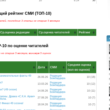
1563
10
8.14
30
щий рейтинг СМИ (ТОП-10)
атей, последние 3 статьи не старше 5 месяцев
Ср.оценка редакции
Ср.оценка читателей
Рейтинг
-10 по оценке читателей
 не старше 5 месяцев, минимум 5 оценок
Средняя оценка
Дата
СМИ
(кол-во оценок)
занимательные факты 49
Редакция
26.06.26
10 (18)
Бомбардира
л?
Редакция
13.03.26
10 (12)
Бомбардира
е? (49 сезон)
Редакция
14.06.26
10 (11)
Бомбардира
пионы. Драма «С.К.А. Араи»
Редакция
27.06.26
10 (7)
бола.
Бомбардира
 Финал 49 сезона!
Редакция
18.04.26
10 (7)
Бомбардира