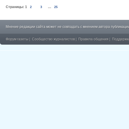
Страницы:
1
…
2
3
25
Мнение редакции сайта может не совпадать с мнением автора публикации
Форум газеты
|
Сообщество журналистов
|
Правила общения
|
Поддержк
�