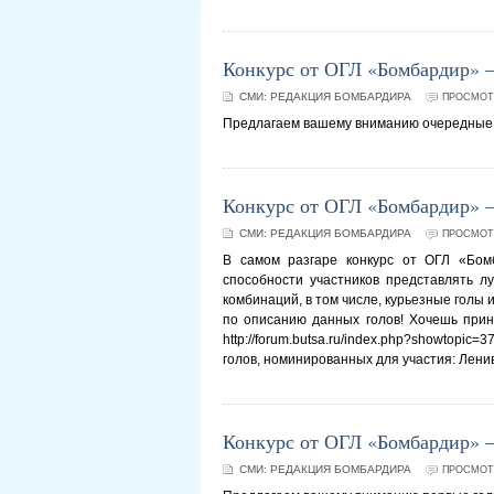
Конкурс от ОГЛ «Бомбардир» –
СМИ:
РЕДАКЦИЯ БОМБАРДИРА
ПРОСМОТР
Предлагаем вашему вниманию очередные г
Конкурс от ОГЛ «Бомбардир» – 
СМИ:
РЕДАКЦИЯ БОМБАРДИРА
ПРОСМОТР
В самом разгаре конкурс от ОГЛ «Бомб
способности участников представлять л
комбинаций, в том числе, курьезные голы и
по описанию данных голов! Хочешь приня
http://forum.butsa.ru/index.php?showto
голов, номинированных для участия: Ленив
Конкурс от ОГЛ «Бомбардир» –
СМИ:
РЕДАКЦИЯ БОМБАРДИРА
ПРОСМОТР