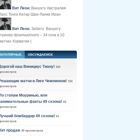
Вит Леон:
Вануату Австралия
Лаос Тонга Катар Шри-Ланка Иран
Вит Леон:
Забито: Вануату
(тренер djnamaximum) – 34 гола в 10
матчах Хорватия (
ПОПУЛЯРНЫЕ
ОБСУЖДАЕМОЕ
Дорогой наш Винициус Тиану!
164
просмотров
Решающие матчи в Лиге Чемпионов!
104
просмотров
По стопам Моуринью, или
занимательные факты 49 сезона!
62
просмотров
Лучший бомбардир 49 сезона!
61
просмотров
Хит продаж
49 просмотров