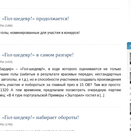
 «Гол-шедевр!» продолжается!
Ы (1486)
олы, номинированные для участия в конкурсе!
«Гол-шедевр!» в самом разгаре!
Ы (1432)
ардир» – «Гол-шедевр!», в ходе которого оцениваются не только
учшие голы (забитые в результате красивых передач, нестандартных
 автоголы, и т.д.), но и способности участников создавать произведения
ть участие и побороться за главный приз в 15 ОВ? Там все просто:
pic=371320 А тем временем, предлагаем посмотреть очередную партию
ец: «В 4 туре португальской Примеры «Эшторил» гостил в [...]
 «Гол-шедевр!» набирает обороты!
Ы (1790)