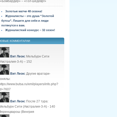
«Бомбардир» – «Гол-шедевр!»
Золотые матчи 48 сезона!
Журналисты – это душа “Золотой
бутсы”. Пишите для себя и люди
потянутся к вам.
Журналисткий конкурс – 32 сезон!
НОВЫЕ КОММЕНТАРИИ
Вит Леон:
Мельбурн Сити
(Австралия-3-А) – 152
Вит Леон:
Другие вратари-
гонялы:
https://www.butsa.ru/xml/players/info.php?
id=7607
Вит Леон:
После 27 тура:
Мельбурн Сити (Австралия-3-А) - 140
Ференцварош (Венгрия