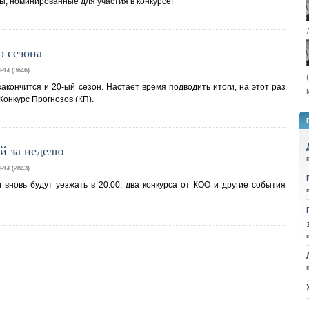
, номинированные для участия в конкурсе!
о сезона
Ы (3646)
акончится и 20-ый сезон. Настает время подводить итоги, на этот раз
Конкурс Прогнозов (КП).
й за неделю
Ы (2843)
 вновь будут уезжать в 20:00, два конкурса от КОО и другие события