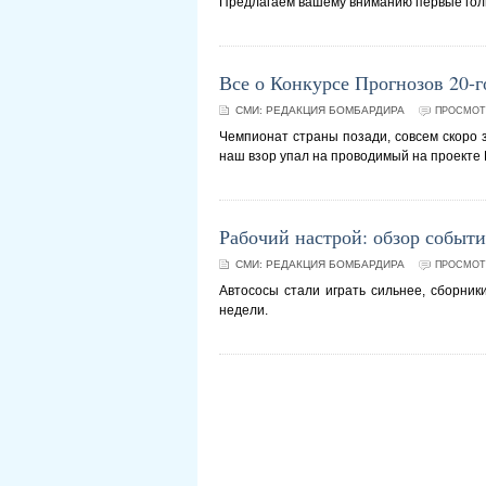
Предлагаем вашему вниманию первые голы
Все о Конкурсе Прогнозов 20-г
СМИ:
РЕДАКЦИЯ БОМБАРДИРА
ПРОСМОТР
Чемпионат страны позади, совсем скоро з
наш взор упал на проводимый на проекте 
Рабочий настрой: обзор событи
СМИ:
РЕДАКЦИЯ БОМБАРДИРА
ПРОСМОТР
Автососы стали играть сильнее, сборники
недели.