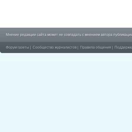
Мнение редакции сайта может не совпадать с мнением автора публикации
Форум газеты
|
Сообщество журналистов
|
Правила общения
|
Поддержк
�