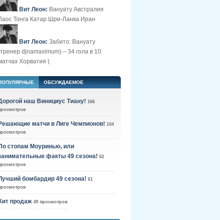
Вит Леон:
Вануату Австралия
Лаос Тонга Катар Шри-Ланка Иран
Вит Леон:
Забито: Вануату
(тренер djnamaximum) – 34 гола в 10
матчах Хорватия (
ПОПУЛЯРНЫЕ
ОБСУЖДАЕМОЕ
Дорогой наш Винициус Тиану!
166
просмотров
Решающие матчи в Лиге Чемпионов!
104
просмотров
По стопам Моуринью, или
занимательные факты 49 сезона!
62
просмотров
Лучший бомбардир 49 сезона!
61
просмотров
Хит продаж
49 просмотров