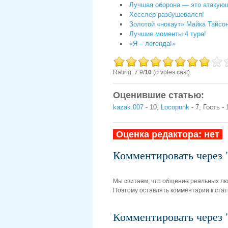
Лучшая оборона — это атакую
Хесслер разбушевался!
Золотой «нокаут» Майка Тайсон
Лучшие моменты 4 тура!
«Я – легенда!»
Rating: 7.9/
10
(8 votes cast)
Оценившие статью:
kazak.007
- 10,
Locopunk
- 7, Гость - 
-
Оценка редактора: нет
-
Комментировать чере
Мы считаем, что общение реальных л
Поэтому оставлять комментарии к стат
Комментировать чере