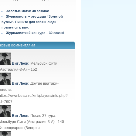
Золотые матчи 48 сезона!
Журналисты – это душа “Золотой
бутсы”. Пишите для себя и люди
потянутся к вам.
Журналисткий конкурс – 32 сезон!
НОВЫЕ КОММЕНТАРИИ
Вит Леон:
Мельбурн Сити
(Австралия-3-А) – 152
Вит Леон:
Другие вратари-
гонялы:
https://www.butsa.ru/xml/players/info.php?
id=7607
Вит Леон:
После 27 тура:
Мельбурн Сити (Австралия-3-А) - 140
Ференцварош (Венгрия