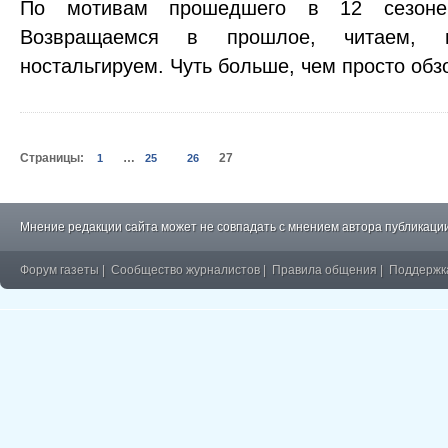
По мотивам прошедшего в 12 сезоне
Возвращаемся в прошлое, читаем, в
ностальгируем. Чуть больше, чем просто обзо
Страницы:
…
27
1
25
26
Мнение редакции сайта может не совпадать с мнением автора публикации
Форум газеты
|
Сообщество журналистов
|
Правила общения
|
Поддержк
�