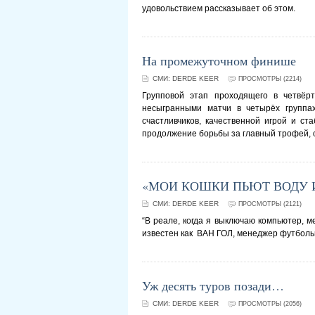
удовольствием рассказывает об этом.
На промежуточном финише
СМИ:
DERDE KEER
ПРОСМОТРЫ (2214)
Групповой этап проходящего в четвёр
несыгранными матчи в четырёх группа
счастливчиков, качественной игрой и с
продолжение борьбы за главный трофей, 
«МОИ КОШКИ ПЬЮТ ВОДУ 
СМИ:
DERDE KEER
ПРОСМОТРЫ (2121)
“В реале, когда я выключаю компьютер, 
известен как ВАН ГОЛ, менеджер футбольно
Уж десять туров позади…
СМИ:
DERDE KEER
ПРОСМОТРЫ (2056)