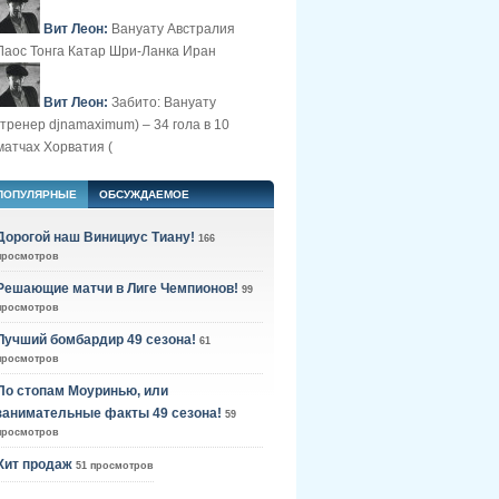
Вит Леон:
Вануату Австралия
Лаос Тонга Катар Шри-Ланка Иран
Вит Леон:
Забито: Вануату
(тренер djnamaximum) – 34 гола в 10
матчах Хорватия (
ПОПУЛЯРНЫЕ
ОБСУЖДАЕМОЕ
Дорогой наш Винициус Тиану!
166
просмотров
Решающие матчи в Лиге Чемпионов!
99
просмотров
Лучший бомбардир 49 сезона!
61
просмотров
По стопам Моуринью, или
занимательные факты 49 сезона!
59
просмотров
Хит продаж
51 просмотров