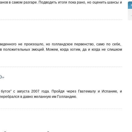
нов в самом разгаре. Подводить итоги пока рано, но оценить шансы и
.
виденного не произошло, но голландское первенство, само по себе,
 положительных эмоций. Можем, когда хотим, да и когда не слишком
О»
 бутсе” с августа 2007 года. Пройдя через Гватемалу и Испанию, и
перебрался в давно желанную им Голландию.