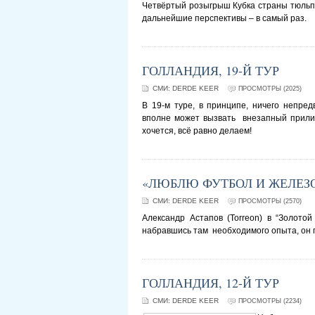
Четвёртый розыгрыш Кубка страны тюльпа
дальнейшие перспективы – в самый раз.
ГОЛЛАНДИЯ, 19-Й ТУР
СМИ:
DERDE KEER
ПРОСМОТРЫ (2025)
В 19-м туре, в принципе, ничего непред
вполне может вызвать внезапный прилив
хочется, всё равно делаем!
«ЛЮБЛЮ ФУТБОЛ И ЖЕЛЕЗ
СМИ:
DERDE KEER
ПРОСМОТРЫ (2570)
Александр Астапов (Torreon) в “Золотой
набравшись там необходимого опыта, он 
ГОЛЛАНДИЯ, 12-Й ТУР
СМИ:
DERDE KEER
ПРОСМОТРЫ (2234)