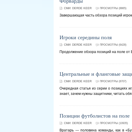
Форварды
СМИ:
DERDE KEER
ПРОСМОТРЫ (8865)
Завершающая часть обзора позиций игрок
Игроки середины поля
СМИ:
DERDE KEER
ПРОСМОТРЫ (6428)
Продолжение обзора позиций на поле от 
Центральные и фланговые защ
СМИ:
DERDE KEER
ПРОСМОТРЫ (8707)
Очередная статья из серии о позициях иг
знает, зачем нужны защитники, читать обя
Позиции футболистов на поле
СМИ:
DERDE KEER
ПРОСМОТРЫ (10935)
Вратарь — половина команды, как в «Бу