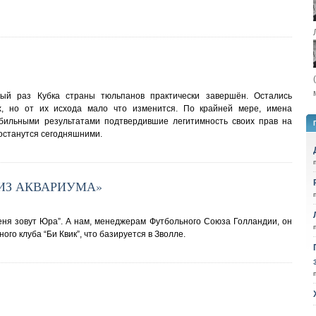
тый раз Кубка страны тюльпанов практически завершён. Остались
х, но от их исхода мало что изменится. По крайней мере, имена
табильными результатами подтвердившие легитимность своих прав на
останутся сегодняшними.
ИЗ АКВАРИУМА»
меня зовут Юра”. А нам, менеджерам Футбольного Союза Голландии, он
го клуба “Би Квик”, что базируется в Зволле.