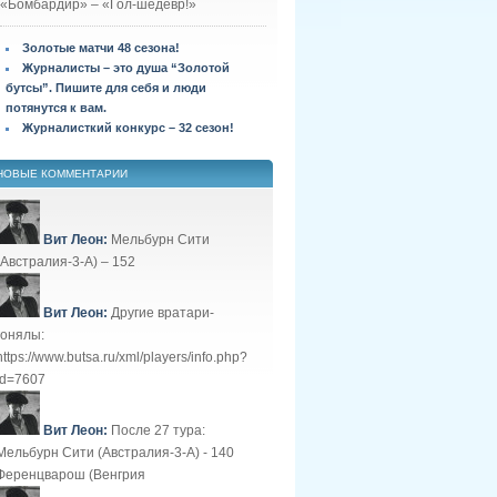
«Бомбардир» – «Гол-шедевр!»
Золотые матчи 48 сезона!
Журналисты – это душа “Золотой
бутсы”. Пишите для себя и люди
потянутся к вам.
Журналисткий конкурс – 32 сезон!
НОВЫЕ КОММЕНТАРИИ
Вит Леон:
Мельбурн Сити
(Австралия-3-А) – 152
Вит Леон:
Другие вратари-
гонялы:
https://www.butsa.ru/xml/players/info.php?
id=7607
Вит Леон:
После 27 тура:
Мельбурн Сити (Австралия-3-А) - 140
Ференцварош (Венгрия