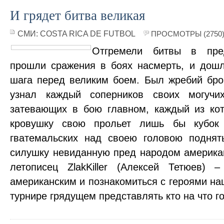
И грядет битва великая
СМИ:
COSTA RICA DE FUTBOL
ПРОСМОТРЫ (2750
Отгремели битвы в пред
прошли сражения в боях насмерть, и дош
шага перед великим боем. Был жребий бр
узнал каждый соперников своих могуч
затевающих в бою главном, каждый из ко
кровушку свою прольет лишь бы кубок
гватемальских над своею головою поднят
силушку невиданную пред народом америка
летописец ZlakKiller (Алексей Тетюев) 
американским и познакомиться с героями н
турнире грядущем представлять кто на что г