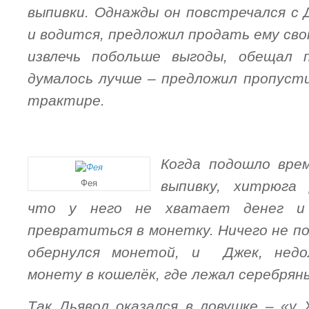
выпивки. Однажды он повстречался с 
и водится, предложил продать ему сво
извлечь побольше выгоды, обещал 
думалось лучше – предложил пропуст
трактире.
Когда подошло вре
Фея
выпивку, хитрюга
что у нег
о не хватает денег и 
превратиться в монетку. Ничего не п
обернулся монетой, и Джек, недол
монету в кошелёк, где лежал серебрян
Так Дьявол оказался в ловушке – «у 