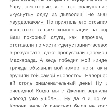
бару, некоторые уже так «накушалис
«куснуть» одну из дьяволиц! Не зна
«вурдалаком». Но приятель его отсыпа
«золотых» в счёт компенсации за «п
Ваш покорный слуга, как, впрочем,
отставали по части «дегустации» всево
в результате, даже пропустили церемо
Маскарада. А ведь победил мой «индее
трижды объявили мой номер, но я так и
вручили той самой «невесте». Наверно
ей столь знаменательный день! Ну 
очевидно! Когда мы с Дженни вернули
«поезд уже ушёл»… Ну да я и не оче
Корона ведь (к счастью) была не зол