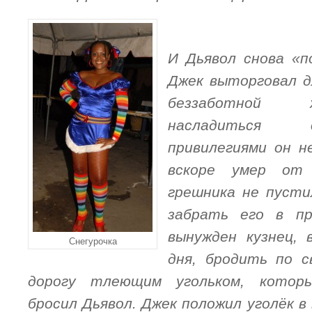
И Дьявол снова «п
Джек выторговал д
беззаботной 
насладиться 
привилегиями он н
вскоре умер от
грешника не пусти
забрать его в п
вынужден кузнец, 
Снегурочка
дня, бродить по с
дорогу тлеющим угольком, котор
бросил Дьявол. Джек положил уголёк в