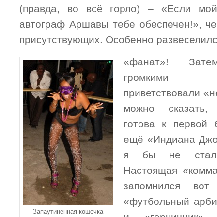
(правда, во всё горло) – «Если мо
автограф Аршавы тебе обеспечен!», че
присутствующих. Особенно развеселилс
«фанат»! Зате
громкими а
приветствовали «не
можно сказать,
готова к первой 
ещё «Индиана Джон
я бы не стал 
Настоящая «комма
запомнился вот
«футбольный арбит
Запаутиненная кошечка