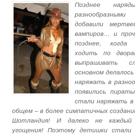
Позднее
наря
разнообразным
добавили мертвец
вампиров… и проч
позднее, когда
ходить по двора
выпрашивать с
основном делалось
наряжать в разно
появились пираты
стали наряжать в
общем – в более симпатичных созданий
Шотл
андия! И далеко не каждый 
угощения! Поэтому детишки
стали 