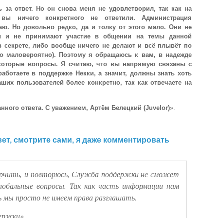
за ответ. Но он снова меня не удовлетворил, так как на
вы ничего конкретного не ответили. Администрация
аю. Но довольно редко, да и толку от этого мало. Они не
ы и не принимают участие в общении на темы данной
в секрете, либо вообще ничего не делают и всё плывёт по
о маловероятно). Поэтому я обращаюсь к вам, в надежде
екоторые вопросы. Я считаю, что вы напрямую связаны с
работаете в поддержке Некки, а значит, должны знать хоть
аших пользователей более конкретно, так как отвечаете на
ного ответа. С уважением, Артём Белецкий (Juvelor)
».
ет, смотрите сами, я даже комментировать
орчить, и повторюсь, Служба поддержки не сможет
обальные вопросы. Так как часть информации нам
ь мы просто не имеем права разглашать.
ержки».