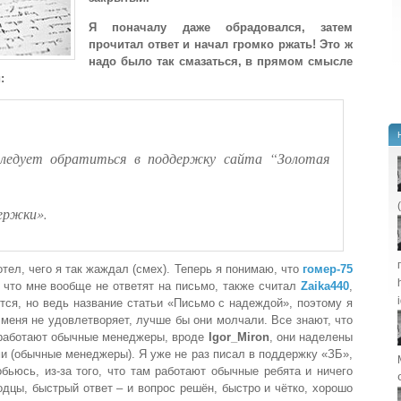
Я поначалу даже обрадовался, затем
прочитал ответ и начал громко ржать! Это ж
надо было так смазаться, в прямом смысле
:
ледует обратиться в поддержку сайта “Золотая
ержки».
хотел, чего я так жаждал (смех). Теперь я понимаю, что
гомер-75
, что мне вообще не ответят на письмо, также считал
Zaika440
,
ется, но ведь название статьи «Письмо с надеждой», поэтому я
 меня не удовлетворяет, лучше бы они молчали. Все знают, что
 работают обычные менеджеры, вроде
Igor_Miron
, они наделены
ми (обычные менеджеры). Я уже не раз писал в поддержку «ЗБ»,
обьюсь, из-за того, что там работают обычные ребята и ничего
дцы, быстрый ответ – и вопрос решён, быстро и чётко, хорошо