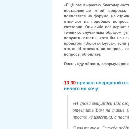
«
Ещё раз выражаю благодарность 
поставленные мной вопросы, 
появляется на форуме, не отриц
отвечают на подобные вопрос
категории. Они либо всё держат 
течению, случайным образом (чт
получить ответы, хотя бы на н
проектом «Золотая Бутса», если 
что-то. И отвечать на вопросы в
вопросы об оплате.
Очень жду чёткого, сформулирован
13:30
пришел очередной отв
ничего не хочу:
«И снова вынужден Вас ог
ответить Вам на такие гл
просто не известна, а част
С уважением, Служба подд