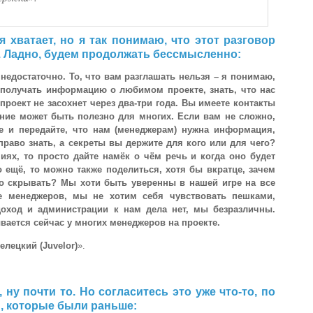
я хватает, но я так понимаю, что этот разговор
 Ладно, будем продолжать бессмысленно:
 недостаточно. То, что вам разглашать нельзя – я понимаю,
 получать информацию о любимом проекте, знать, что нас
 проект не засохнет через два-три года. Вы имеете контакты
ние может быть полезно для многих. Если вам не сложно,
е и передайте, что нам (менеджерам) нужна информация,
раво знать, а секреты вы держите для кого или для чего?
иях, то просто дайте намёк о чём речь и когда оно будет
о ещё, то можно также поделиться, хотя бы вкратце, зачем
го скрывать? Мы хоти быть уверенны в нашей игре на все
е менеджеров, мы не хотим себя чувствовать пешками,
доход и администрации к нам дела нет, мы безразличны.
вается сейчас у многих менеджеров на проекте.
елецкий (Juvelor)
».
л, ну почти то. Но согласитесь это уже что-то, по
, которые были раньше: