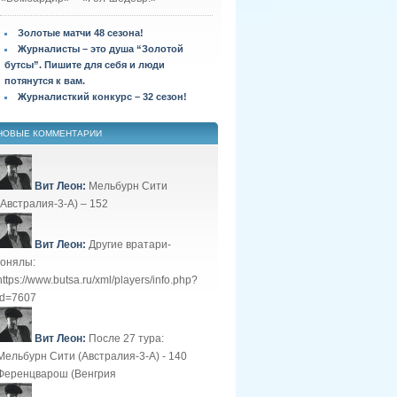
Золотые матчи 48 сезона!
Журналисты – это душа “Золотой
бутсы”. Пишите для себя и люди
потянутся к вам.
Журналисткий конкурс – 32 сезон!
НОВЫЕ КОММЕНТАРИИ
Вит Леон:
Мельбурн Сити
(Австралия-3-А) – 152
Вит Леон:
Другие вратари-
гонялы:
https://www.butsa.ru/xml/players/info.php?
id=7607
Вит Леон:
После 27 тура:
Мельбурн Сити (Австралия-3-А) - 140
Ференцварош (Венгрия