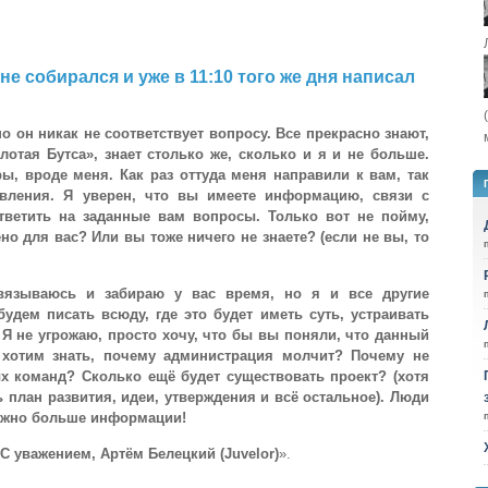
не собирался и уже в 11:10 того же дня написал
но он никак не соответствует вопросу. Все прекрасно знают,
лотая Бутса», знает столько же, сколько и я и не больше.
, вроде меня. Как раз оттуда меня направили к вам, так
вления. Я уверен, что вы имеете информацию, связи с
тветить на заданные вам вопросы. Только вот не пойму,
но для вас? Или вы тоже ничего не знаете? (если не вы, то
вязываюсь и забираю у вас время, но я и все другие
удем писать всюду, где это будет иметь суть, устраивать
 Я не угрожаю, просто хочу, что бы вы поняли, что данный
 хотим знать, почему администрация молчит? Почему не
х команд? Сколько ещё будет существовать проект? (хотя
ь план развития, идеи, утверждения и всё остальное). Люди
 нужно больше информации!
 С уважением, Артём Белецкий (Juvelor)
».