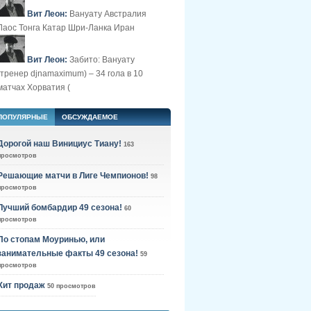
Вит Леон:
Вануату Австралия
Лаос Тонга Катар Шри-Ланка Иран
Вит Леон:
Забито: Вануату
(тренер djnamaximum) – 34 гола в 10
матчах Хорватия (
ПОПУЛЯРНЫЕ
ОБСУЖДАЕМОЕ
Дорогой наш Винициус Тиану!
163
просмотров
Решающие матчи в Лиге Чемпионов!
98
просмотров
Лучший бомбардир 49 сезона!
60
просмотров
По стопам Моуринью, или
занимательные факты 49 сезона!
59
просмотров
Хит продаж
50 просмотров