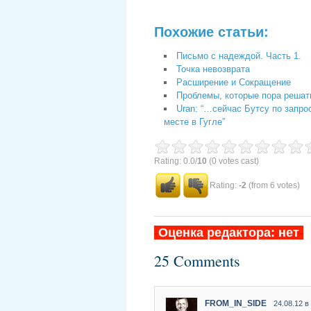
Похожие статьи:
Письмо с надеждой. Часть 1.
Точка невозврата
Расширение и Сокращение
Проблемы, которые пора решат
Uran: “…сейчас Бутсу по запр
месте в Гугле”
Rating: 0.0/
10
(0 votes cast)
Rating:
-2
(from 6 votes)
-
Оценка редактора: нет
-
25 Comments
FROM_IN_SIDE
24.08.12 в