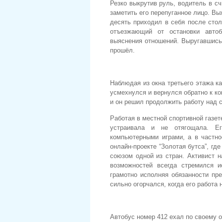
Резко выкрутив руль, водитель в с
заметить его перепуганное лицо. В
десять приходил в себя после сто
отъезжающий от остановки авто
выяснения отношений. Выругавшись 
прошёл.
Наблюдая из окна третьего этажа к
усмехнулся и вернулся обратно к к
и он решил продолжить работу над 
Работая в местной спортивной газе
устраивала и не отягощала. Е
компьютерными играми, а в частно
онлайн-проекте “Золотая бутса”, г
союзом одной из стран. Активист н
возможностей всегда стремился 
грамотно исполняя обязанности пре
сильно огорчался, когда его работа 
Автобус номер
412
ехал по своему 