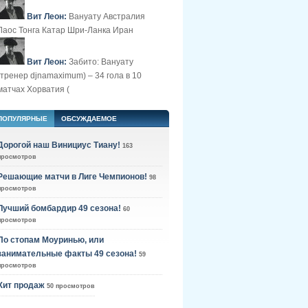
Вит Леон:
Вануату Австралия
Лаос Тонга Катар Шри-Ланка Иран
Вит Леон:
Забито: Вануату
(тренер djnamaximum) – 34 гола в 10
матчах Хорватия (
ПОПУЛЯРНЫЕ
ОБСУЖДАЕМОЕ
Дорогой наш Винициус Тиану!
163
просмотров
Решающие матчи в Лиге Чемпионов!
98
просмотров
Лучший бомбардир 49 сезона!
60
просмотров
По стопам Моуринью, или
занимательные факты 49 сезона!
59
просмотров
Хит продаж
50 просмотров