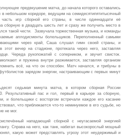
 волнующее предвкушение матча, до начала которого оставались
л в небольшом коридоре, ведущим на семидесятипятитысячный
 часть игр сборной его страны, в числе одиннадцати её
а сборную в двадцать шесть лет и сразу же получить место в
ался такой чести. Зазвучала торжественная музыка, и команды
каемые аплодисменты болельщиков. Переполненный самыми
ывающими через край, Саша слушал гимн своей страны, и
 этот вечер на стадионе, протекала через него, заставляя
дце. Череда рукопожатий с соперником, и звучит свисток.
амолкают и пружина внутри разжимается, заставляя организм
помнить всё, на что он способен. Матч начался, и трибуны в
 футболистов зарядом энергии, настраивающим с первых минут
ьдесят седьмая минута матча, в котором сборная России
0. Результативный пас и гол, первый в карьере за сборную,
и, и болельщики с восторгом встречали каждое его касание
ствовал, что приближается что-то неминуемое в его судьбе, но
е не мог.
оиспечённый нападающий сборной с неугасаемой энергией
ангу. Справа на него, как танк, набегал высокорослый мощный
понял, какую может представлять угрозу этот неудержимый и