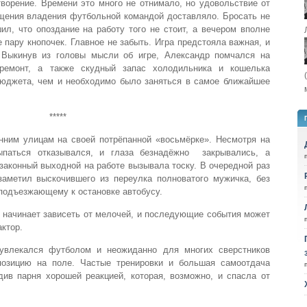
творение. Времени это много не отнимало, но удовольствие от
щения владения футбольной командой доставляло. Бросать не
ил, что опоздание на работу того не стоит, а вечером вполне
 пару кнопочек. Главное не забыть. Игра предстояла важная, и
. Выкинув из головы мысли об игре, Александр помчался на
ремонт, а также скудный запас холодильника и кошелька
юджета, чем и необходимо было заняться в самое ближайшее
*****
ним улицам на своей потрёпанной «восьмёрке». Несмотря на
паться отказывался, и глаза безнадёжно закрывались, а
законный выходной на работе вызывала тоску. В очередной раз
аметил выскочившего из переулка полноватого мужичка, без
 подъезжающему к остановке автобусу.
и начинает зависеть от мелочей, и последующие события может
ктор.
увлекался футболом и неожиданно для многих сверстников
позицию на поле. Частые тренировки и большая самоотдача
див парня хорошей реакцией, которая, возможно, и спасла от