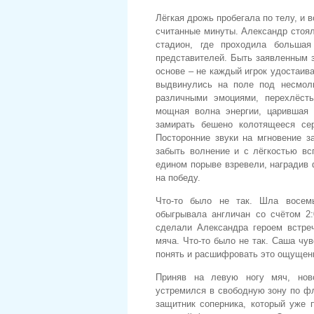
Лёгкая дрожь пробегала по телу, и
считанные минуты. Александр стоя
стадион, где проходила большая
представителей. Быть заявленным з
основе – не каждый игрок удостаив
выдвинулись на поле под несмол
различными эмоциями, перехлёст
мощная волна энергии, царившая в
замирать бешено колотящееся сер
Посторонние звуки на мгновение з
забыть волнение и с лёгкостью вс
едином порыве взревели, наградив
на победу.
Что-то было не так. Шла восем
обыгрывала англичан со счётом 2:
сделали Александра героем встреч
мяча. Что-то было не так. Саша чув
понять и расшифровать это ощущени
Приняв на левую ногу мяч, нов
устремился в свободную зону по фл
защитник соперника, который уже 