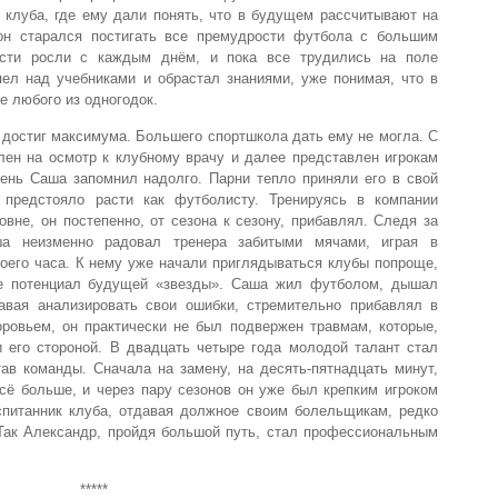
 клуба, где ему дали понять, что в будущем рассчитывают на
 он старался постигать все премудрости футбола с большим
ости росли с каждым днём, и пока все трудились на поле
ел над учебниками и обрастал знаниями, уже понимая, что в
е любого из одногодок.
р достиг максимума. Большего спортшкола дать ему не могла. С
лен на осмотр к клубному врачу и далее представлен игрокам
день Саша запомнил надолго. Парни тепло приняли его в свой
 предстояло расти как футболисту. Тренируясь в компании
вне, он постепенно, от сезона к сезону, прибавлял. Следя за
ша неизменно радовал тренера забитыми мячами, играя в
оего часа. К нему уже начали приглядываться клубы попроще,
е потенциал будущей «звезды». Саша жил футболом, дышал
авая анализировать свои ошибки, стремительно прибавлял в
ровьем, он практически не был подвержен травмам, которые,
и его стороной. В двадцать четыре года молодой талант стал
ав команды. Сначала на замену, на десять-пятнадцать минут,
сё больше, и через пару сезонов он уже был крепким игроком
спитанник клуба, отдавая должное своим болельщикам, редко
 Так Александр, пройдя большой путь, стал профессиональным
*****