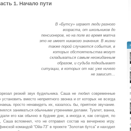
часть 1. Начало пути
В «Бутсу» играют люди разного
возраста, от школьников до
пенсионеров, но на поле во время матча
это не имеет никакого значения. В жизни
также порой случаются события, в
которых обстоятельства могут
складываться самым неожиданным
образом, и судьба подкидывает
ситуации, в которых от нас уже ничего
не зависит…
рорезал резкий звук будильника. Саша не любил современные
 установить вместо неприятного звонка и от которых не всегда
наешь просто ненавидеть их, казалось бы, приятное звучание.
ринялся заниматься обычными утренними делами. Туалет, ванна,
ждали его как обычно в будние дни, а иногда и, как сегодня, по
 Саша вспомнил, что не отправил состав на вечернюю игру.
финской командой “Ойа-73″ в проекте “Золотая бутса” и находил