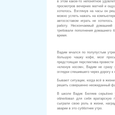
в этом какое-то непонятное удовле
просмотров вечерних матчей и ощу
хотелось. Взглянув на часы он реш
можно успеть нажать на компьютере
автосоставом играть не хотелось
работу. Нескончаемый домашний 
требовали пополнения домашнего б
время.
Вадим мчался по полупустым утрен
большую чашку кофе, мозг просы
предстоящая перспектива провести 
«клюнув носом», Вадим не сразу з
оглядки спешившего через дорогу к
Бывают ситуации, когда всё в жизн
решить совершенно неожиданный фа
В школе Вадик Беляев серьёзно 
облюбовал для себя вратарскую 
сыграли свою роль в жизни, награ
аварии в это субботнее утро.