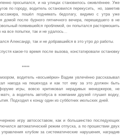
епенно просыпался, и на улицах становилось оживлённее. Уже
угов по городу, водитель остановился перекусить, но, заметив
ассажира, пошёл поднимать бедолагу, видимо с утра уже
 домой после бурного пятничного вечера, перешедшего в не
овольный появившейся проблемой, он попытался растормошить
я на все попытки, так и не удалось…
лся Александр, так и не добравшийся в это утро до работы.
пустя какое-то время после вызова, констатировали остановку
*****
визором, водитель «восьмёрки» Вадим увлечённо рассказывал
жал наезда на пешехода и как тот ему за это должен быть
 форуме игры, вовсю критиковал нерадивых менеджеров, не
матч, а водитель автобуса в компании друзей глушил водку,
ытия. Подходил к концу один из субботних июльских дней.
ечернюю игру автосоставом, как и большинство последующих
лючился автоматический режим отпуска, а по прошествии двух
 управления клубом за систематические нарушения, наградив