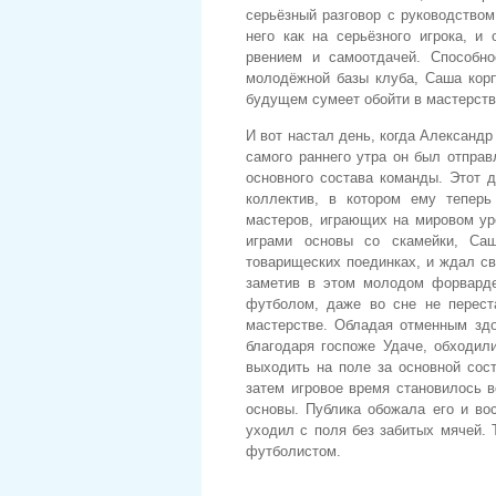
серьёзный разговор с руководством
него как на серьёзного игрока, и
рвением и самоотдачей. Способн
молодёжной базы клуба, Саша корп
будущем сумеет обойти в мастерств
И вот настал день, когда Александ
самого раннего утра он был отправ
основного состава команды. Этот 
коллектив, в котором ему теперь
мастеров, играющих на мировом уро
играми основы со скамейки, Са
товарищеских поединках, и ждал св
заметив в этом молодом форвард
футболом, даже во сне не перест
мастерстве. Обладая отменным здо
благодаря госпоже Удаче, обходил
выходить на поле за основной сост
затем игровое время становилось в
основы. Публика обожала его и во
уходил с поля без забитых мячей.
футболистом.