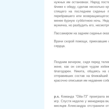
нужных им остановках. Народ пост
ближе к обеду, сделав несколько кр
спящего на последнем сиденье п
перебравшего или возвращающегося
менее бурную субботнюю ночь. Нед
мужичка, но разбудить его, несмотр
Пассажиром на заднем сиденье оказа
Врачи скорой помощи, приехавшие с
сердца.
Поздним вечером, сидя перед теле
жене, как он сегодня чудом избе
благодарен. Никита, общаясь на
отправивших состав на ближайший 
красочно описывая им недавние соб
p.s.
Команда “Ойа-73″ проиграла в
игр. Спустя неделю у менеджера вк
месяцев Александра отстранили от