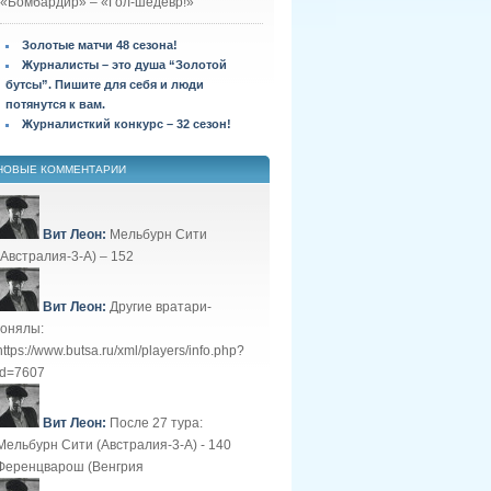
«Бомбардир» – «Гол-шедевр!»
Золотые матчи 48 сезона!
Журналисты – это душа “Золотой
бутсы”. Пишите для себя и люди
потянутся к вам.
Журналисткий конкурс – 32 сезон!
НОВЫЕ КОММЕНТАРИИ
Вит Леон:
Мельбурн Сити
(Австралия-3-А) – 152
Вит Леон:
Другие вратари-
гонялы:
https://www.butsa.ru/xml/players/info.php?
id=7607
Вит Леон:
После 27 тура:
Мельбурн Сити (Австралия-3-А) - 140
Ференцварош (Венгрия