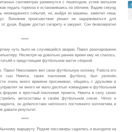
читанных сантиметрах разминулся с пешеходом, успев мельком
ыжав педаль тормоза и остановившись на обочине, Вадим секунд
ль неожиданного события, но, выйдя из машины, заметил лишь
.
бус. Виновник происшествия решил не задерживаться для
от души, Вадим достал сигарету и закурил. Сон безвозвратно
*****
артину чуть было не случившейся аварии, Павел разочарованно
омпьютеру. Несмотря на довольно раннее время ему не спалось,
статьёй о предстоящем футбольном матче сборной.
те, Павел Николаевич вёл свою футбольную колонку. Работа его
го сын Никита, также поклонник футбола, был увлечён
сти очень много времени просиживал, общаясь с друзьями в
де управлял ни много ни мало десятью командами и футбольным
а форуме и яростный поклонник проекта, Никита в силу своих
истребить автосоставы в своём футбольном союзе. Чётко и
зидента, он добился-таки неплохого постоянного коллектива и
не давала результат.
*****
обычному маршруту. Редкие пассажиры садились и выходили на