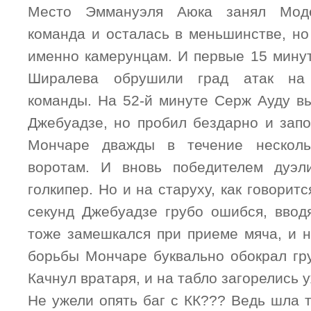
Место Эммануэля Аюка занял Мод
команда и осталась в меньшинстве, но
именно камерунцам. И первые 15 мину
Ширалева обрушили град атак на 
команды. На 52-й минуте Серж Ауду в
Джебуадзе, но пробил бездарно и запо
Мончаре дважды в течение несколь
воротам. И вновь победителем дуэл
голкипер. Но и на старуху, как говорит
секунд Джебуадзе грубо ошибся, вводя
тоже замешкался при приеме мяча, и 
борьбы Мончаре буквально обокрал гру
Качнул вратаря, и на табло загорелись у
Не ужели опять баг с КК??? Ведь шла т