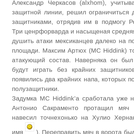
Александр Черкасов (alxhom), учиты
защитной линии, решил ограничиться
защитниками, отрядив им в подмогу Р
Три ценрфорварда и насыщеная средня
душить атаки мексиканцев далеко на п
площади. Максим Артюх (MC Hiddink) т
атакующий состав. Наверняка он был
будут играть без крайних защитнико
появились два крайних напа, которых 
полузащитники.
Задумка MC Hiddink’а сработала уже н
Антонио Сакраменто протащил мяч
навесил точнехонько на Хулио Херна
имя
). Переправить мяч в ворота был