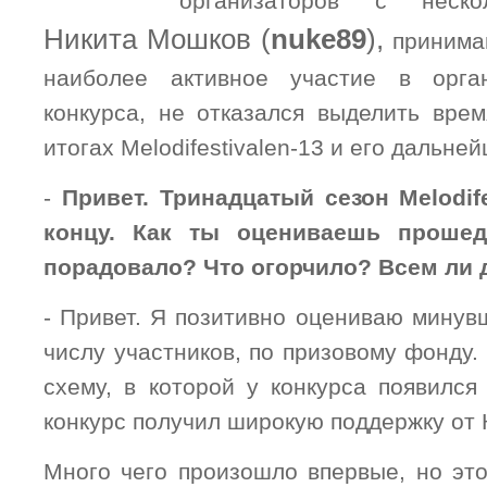
организаторов с неско
Никита Мошков (
nuke89
),
принимав
наиболее активное участие в орга
конкурса, не отказался выделить вре
итогах
Melodifestivalen
-13 и его дальней
-
Привет. Тринадцатый сезон
Melodif
концу. Как ты оцениваешь проше
порадовало? Что огорчило? Всем ли 
- Привет. Я позитивно оцениваю минув
числу участников, по призовому фонду
схему, в которой у конкурса появился
конкурс получил широкую поддержку от
Много чего произошло впервые, но это