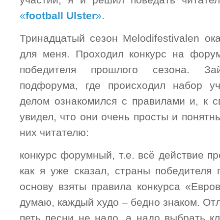
участии, я и решил поведать читате
«
football
Ulster
»
.
Тринадцатый сезон
Melodifestivalen
ока
для меня. Проходил конкурс на форум
победителя прошлого сезона. За
подфорума, где происходил набор уч
делом ознакомился с правилами и, к с
увидел, что они очень просты и понятн
них читателю:
конкурс форумный, т.е. всё действие п
как я уже сказал, страны победителя 
основу взяты правила конкурса «Евров
думаю, каждый худо – бедно знаком. Отл
петь песни не надо, а надо выбрать к