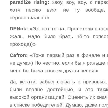
paradi
2
e
rising
:
«
воу, воу, воу. с пер
хотя песню взял не ту вообще,
первоначально»
DENok:
«
Эх..вот те на. Пролетели в св
Жаль. Надо было брать чё-то попсов
прохода))»
Cafron:
«
Тоже первый раз в финале и 
не думая) Но честно, если бы я раньше 
меня бы была совсем другая песня!»
Да, кстати, забыл сказать о призовых
были вполне достойные, и это так
высокой организацией! Оценить их зна
в списке победителей. Думаю, даже по