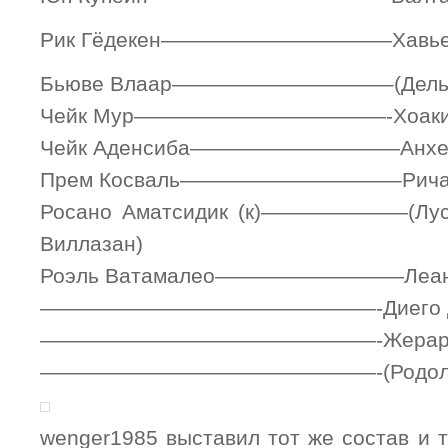
Рик Гёдекен———————————Хавьер
Бьюве Влаар——————————–(Дельм
Чейк Мур————————————-Хоакин
Чейк Аденсиба——————————Анхело
Прем Косваль——————————–Ричар
Росано Аматсидик (к)———————(Луси
Виллазан)
Роэль Ватамалео—————————Леандр
————————————————-Диего Диа
————————————————-Жерардо 
————————————————-(Родольфо
wenger1985 выставил тот же состав и т