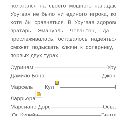
полагался на своего мощного напада
Уругвая не было ни единого игрока, к
хотя бы сравняться. В Уругвая здоров
вратарь Эмануэль Чевантон, да 
прослеживалась, оставалось надеятьс
сможет подыскать ключи к сопернику, 
первых двух турах.
Суринам:—————————————-Уруг
Дамило Бона——————————–Джонат
Марсель Кул
——————————Па
Ларрьера
Марсиано Дорс—————————–Осваль
Юп Купейн———————————–Балтаза