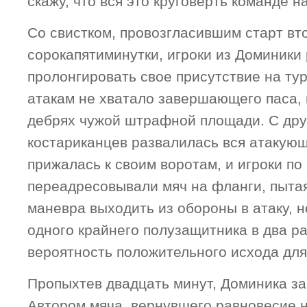
скажу, что вся это круговерть команде н
Со свистком, провозгласившим старт вт
сорокапятиминутки, игроки из Доминики
пролонгировать свое присутствие на ту
атакам не хватало завершающего паса, 
дебрях чужой штрафной площади. С дру
костариканцев развалилась вся атакующ
прижалась к своим воротам, и игроки по
переадресовывали мяч на фланги, пытая
маневра выходить из обороны в атаку, н
одного крайнего полузащитника в два р
вероятность положительного исхода дл
Пропыхтев двадцать минут, Доминика за
Автором мяча, вернувшего равновесие н