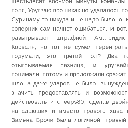
шестьдесят восьмой минуты команды 
поля, Уругваю все никак не удавалось п
Суринаму то никуда и не надо было, они
соперник сам начнет ошибаться. И вот
разыгрывают штрафной, Аматсиди
Косваля, но тот не сумел переиграт
подумали, это третий гол? Два 
отыгрываемая разница, и уругва
понимали, потому и продолжали сражать
шло, а даже ударов не было, вынужден
значить предоставлять и возможност
действовать и cheeps80, сделав двой
нападающих и вместо правого хава в
Замена Брочи была логичной, правый 