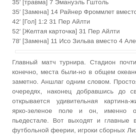
35′ [травма] 7 Эмануэль Гштоль
35′ [Замена] 14 Райнер Фроммлет вмест
42′ [Гол] 1:2 31 Пер Айлти
52′ [Желтая карточка] 31 Пер Айлти
78′ [Замена] 11 Исо Зильва вместо 4 А
Главный матч турнира. Стадион почти
конечно, места были-но в общем океан
заметно. Аншлаг одним словом. Просто
очередях, наконец добравшись до св
открывается удивительная картина-ж
ярко-зеленое поле и он, именно 
пьедестале. Вот выходят и главные 
футбольной феерии, игроки сборных Ли