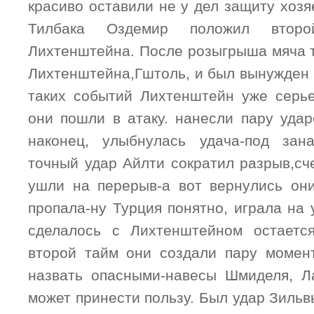
красиво оставили не у дел защиту хозя
Тилбака Оздемир положил втор
Лихтенштейна. После розыгрыша мяча т
Лихтенштейна,Гштоль, и был вынужден 
таких событий Лихтенштейн уже серье
они пошли в атаку. нанесли пару удар
наконец, улыбнулась удача-под зан
точный удар Айлти сократил разрыв,сч
ушли на перерыв-а вот вернулись он
пропала-ну Турция понятно, играла на 
сделалось с Лихтенштейном остается
второй тайм они создали пару момен
назвать опасными-навесы Шмиделя, Ла
может принести пользу. Был удар Зиль