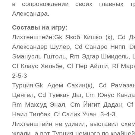
в сопровождении своих главных т
Александра.
Составы на игру:
Лихтенштейн:Gk Якоб Кишко (к), Cd 
Александер Шулер, Cd Сандро Нипп, 
Эмануэль Гштоль, Rm Эдгар Шмидель, 
Cf Клаус Хильбе, Cf Пер Айлти, Rf Мар
2-5-3
Турция:Gk Адем Сахин(к), Cd Рамаза
Ценгел, Cd Тумкая Даг, Lm Юнус Канд
Rm Максуд Энал, Cm Йигит Дадан, Cf
Наил Тилбак, Cf Салих Учан. 3-4-3.
Лихтенштейн не удивил, выставил схем
ждали, а вот Турция немного,по крайней