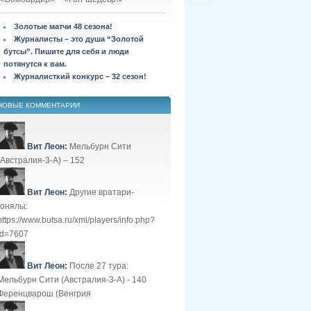
Золотые матчи 48 сезона!
Журналисты – это душа “Золотой
бутсы”. Пишите для себя и люди
потянутся к вам.
Журналисткий конкурс – 32 сезон!
НОВЫЕ КОММЕНТАРИИ
Вит Леон:
Мельбурн Сити
(Австралия-3-А) – 152
Вит Леон:
Другие вратари-
гонялы:
https://www.butsa.ru/xml/players/info.php?
id=7607
Вит Леон:
После 27 тура:
Мельбурн Сити (Австралия-3-А) - 140
Ференцварош (Венгрия