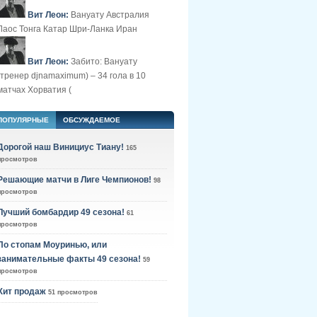
Вит Леон:
Вануату Австралия
Лаос Тонга Катар Шри-Ланка Иран
Вит Леон:
Забито: Вануату
(тренер djnamaximum) – 34 гола в 10
матчах Хорватия (
ПОПУЛЯРНЫЕ
ОБСУЖДАЕМОЕ
Дорогой наш Винициус Тиану!
165
просмотров
Решающие матчи в Лиге Чемпионов!
98
просмотров
Лучший бомбардир 49 сезона!
61
просмотров
По стопам Моуринью, или
занимательные факты 49 сезона!
59
просмотров
Хит продаж
51 просмотров