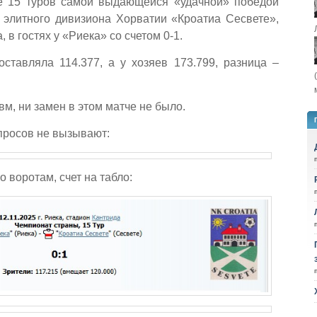
ле 15 туров самой выдающейся «удачной» победой
 элитного дивизиона Хорватии «Кроатиа Сесвете»,
 гостях у «Риека» со счетом 0-1.
оставляла 114.377, а у хозяев 173.799, разница –
вм, ни замен в этом матче не было.
просов не вызывают:
о воротам, счет на табло: