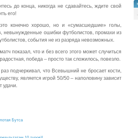
итесь до конца, никогда не сдавайтесь, ждите свой
ть его!
.
это конечно хорошо, но и «сумасшедшие» голы,
, невынужденные ошибки футболистов, промахи из
утболистов, события не из разряда невозможных.
тч показал, что и без всего этого может случиться
 радостная, победа – просто так сложилось, повезло.
раз подчеркивал, что Всевышний не бросает кости,
существу, является игрой 50/50 – наполовину зависит
т удачи.
олотая Бутса
результатам 10 туров)!