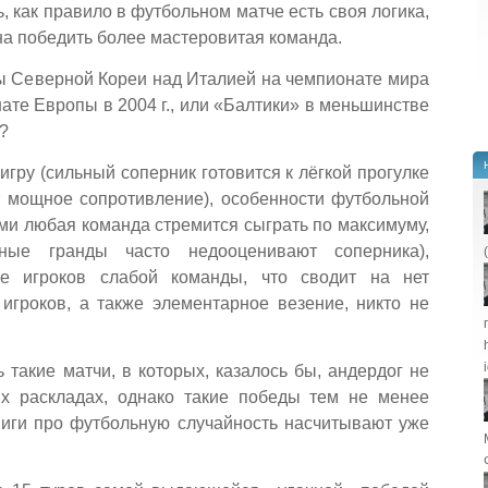
ь, как правило в футбольном матче есть своя логика,
на победить более мастеровитая команда.
ды Северной Кореи над Италией на чемпионате мира
нате Европы в 2004 г., или «Балтики» в меньшинстве
?
гру (сильный соперник готовится к лёгкой прогулке
ут мощное сопротивление), особенности футбольной
ами любая команда стремится сыграть по максимуму,
ые гранды часто недооценивают соперника),
ие игроков слабой команды, что сводит на нет
игроков, а также элементарное везение, никто не
 такие матчи, в которых, казалось бы, андердог не
их раскладах, однако такие победы тем не менее
книги про футбольную случайность насчитывают уже