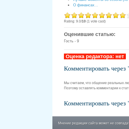
О финансах…
Rating: 9.0/
10
(1 vote cast)
Оценившие статью:
Гость - 9
-
Оценка редактора: нет
-
Комментировать чере
Мы считаем, что общение реальных л
Поэтому оставлять комментарии к стат
Комментировать чере
Мнение редакции сайта может не совпадат