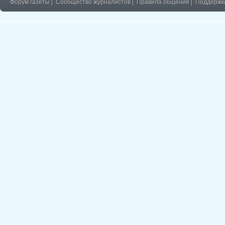
Форум газеты
|
Сообщество журналистов
|
Правила общения
|
Поддержк
�