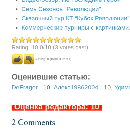
Семь Сезонов “Революции”
Сказочный тур КТ “Кубок Революции”
Коммерческие турниры с картинками
Rating: 10.0/
10
(3 votes cast)
Rating:
0
(from 0 votes)
Оценившие статью:
DeFrager
- 10,
Алекс19862004
- 10,
Удим
-
Оценка редактора: 10
-
2 Comments