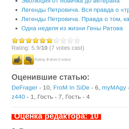
Эволюция от новичка до ветерана
Легенды Петровича. Вся правда о «т
Легенды Петровича. Правда о том, ка
Одна неделя из жизни Гены Ратова
Rating: 5.9/
10
(7 votes cast)
Rating:
0
(from 0 votes)
Оценившие статью:
DeFrager
- 10,
FroM In SiDe
- 6,
myMAgy
z440
- 1, Гость - 7, Гость - 4
-
Оценка редактора: 10
-