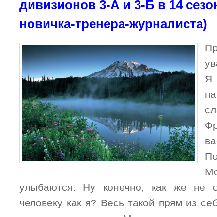
дивизионов 3-А и 3-Б в 14 сезо
новичка-тренера-журналиста)
П
ув
Я 
п
сл
Фр
ва
По
Мо
улыбаются. Ну конечно, как же не с
человеку как я? Весь такой прям из се