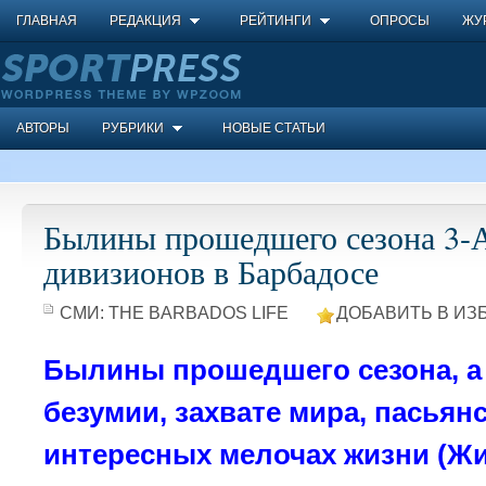
ГЛАВНАЯ
РЕДАКЦИЯ
РЕЙТИНГИ
ОПРОСЫ
ЖУ
АВТОРЫ
РУБРИКИ
НОВЫЕ СТАТЬИ
Былины прошедшего сезона 3-А
дивизионов в Барбадосе
СМИ:
THE BARBADOS LIFE
ДОБАВИТЬ В ИЗ
Былины прошедшего сезона, а 
безумии, захвате мира, пасьянс
интересных мелочах жизни (Ж