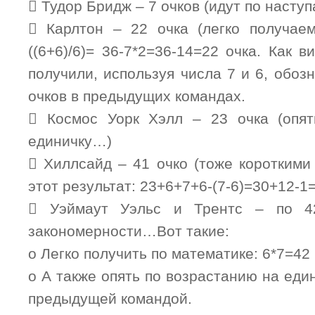
 Тудор Бридж – 7 очков (идут по насту
 Карлтон – 22 очка (легко получаем 
((6+6)/6)= 36-7*2=36-14=22 очка. Как в
получили, используя числа 7 и 6, обо
очков в предыдущих командах.
 Космос Уорк Хэлл – 23 очка (опят
единичку…)
 Хиллсайд – 41 очко (тоже короткими
этот результат: 23+6+7+6-(7-6)=30+12-1
 Уэймаут Уэльс и Трентс – по 4
закономерности…Вот такие:
o Легко получить по математике: 6*7=42
o А также опять по возрастанию на еди
предыдущей командой.