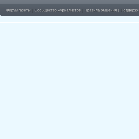
Форум газеты
|
Сообщество журналистов
|
Правила общения
|
Поддержк
�