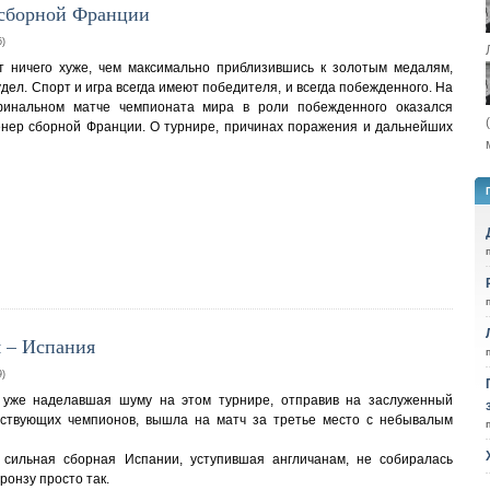
 сборной Франции
)
т ничего хуже, чем максимально приблизившись к золотым медалям,
удел. Спорт и игра всегда имеют победителя, и всегда побежденного. На
финальном матче чемпионата мира в роли побежденного оказался
енер сборной Франции. О турнире, причинах поражения и дальнейших
я – Испания
)
 уже наделавшая шуму на этом турнире, отправив на заслуженный
ствующих чемпионов, вышла на матч за третье место с небывалым
 сильная сборная Испании, уступившая англичанам, не собиралась
ронзу просто так.