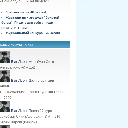
«Бомбардир» – «Гол-шедевр!»
Золотые матчи 48 сезона!
Журналисты – это душа “Золотой
бутсы”. Пишите для себя и люди
потянутся к вам.
Журналисткий конкурс – 32 сезон!
НОВЫЕ КОММЕНТАРИИ
Вит Леон:
Мельбурн Сити
(Австралия-3-А) – 152
Вит Леон:
Другие вратари-
гонялы:
https://www.butsa.ru/xml/players/info.php?
id=7607
Вит Леон:
После 27 тура:
Мельбурн Сити (Австралия-3-А) - 140
Ференцварош (Венгрия