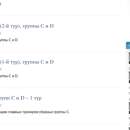
D
2-й тур), группы С и D
)
руппы С и D
1-й тур), группы С и D
)
уппы С и D.
упп C и D – 1 тур
)
цию главных тренеров сборных группы C.