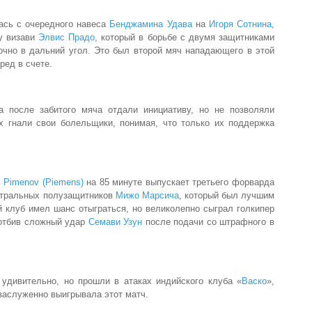
ась с очередного навеса
Бенджамина Удава
на
Игоря Сотнина
,
у визави
Элвис Прадо
, который в борьбе с двумя защитниками
очно в дальний угол. Это был второй мяч нападающего в этой
ред в счете.
а после забитого мяча отдали инициативу, но не позволяли
ех гнали свои болельщики, понимая, что только их поддержка
i Pimenov (Piemens)
на 85 минуте выпускает третьего форварда
ентральных полузащитников
Мижо Марсича
, который был лучшим
й клуб имел шанс отыграться, но великолепно сыграл голкипер
 отбив сложный удар
Семави Узун
после подачи со штрафного в
 удивительно, но прошли в атаках индийского клуба «
Васко
»,
 заслуженно выигрывала этот матч.