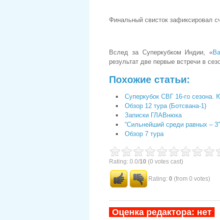
Финальный свисток зафиксировал сч
Вслед за Суперкубком Индии, «
Ва
результат две первые встречи в сез
Похожие статьи:
Суперкубок СВГ 16-го сезона. 
Обзор 12 тура (Ботсвана-1)
Записки ГЛАВнюка
“Сильнейший среди равных – 3″
Обзор 7 тура
Rating: 0.0/
10
(0 votes cast)
Rating:
0
(from 0 votes)
-
Оценка редактора: нет
-