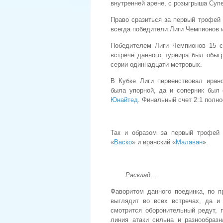
внутренней арене, с розыгрыша Супе
Право сразиться за первый трофей
всегда победители Лиги Чемпионов 
Победителем Лиги Чемпионов 15 с
встрече данного турнира был обыг
серии одиннадцати метровых.
В Кубке Лиги первенствовал иран
была упорной, да и соперник был
Юнайтед
. Финальный счет 2:1 полн
Так и образом за первый трофей
«
Васко
» и иранский «
Малаван
».
Расклад. . .
Фаворитом данного поединка, по п
выглядит во всех встречах, да и
смотрится оборонительный редут,
линия атаки сильна и разнообраз