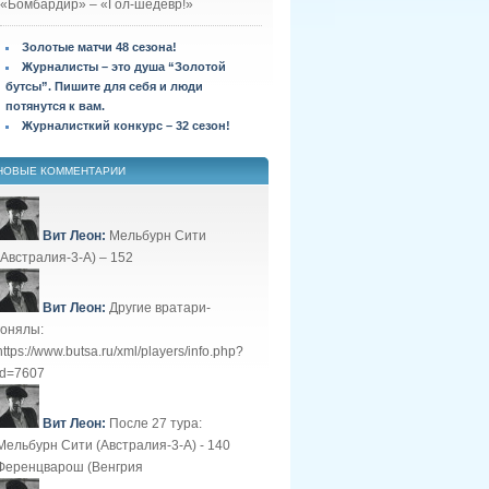
«Бомбардир» – «Гол-шедевр!»
Золотые матчи 48 сезона!
Журналисты – это душа “Золотой
бутсы”. Пишите для себя и люди
потянутся к вам.
Журналисткий конкурс – 32 сезон!
НОВЫЕ КОММЕНТАРИИ
Вит Леон:
Мельбурн Сити
(Австралия-3-А) – 152
Вит Леон:
Другие вратари-
гонялы:
https://www.butsa.ru/xml/players/info.php?
id=7607
Вит Леон:
После 27 тура:
Мельбурн Сити (Австралия-3-А) - 140
Ференцварош (Венгрия