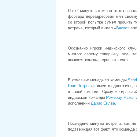
На 72 минуте затяжная атака начал
форвард переадресовал мяч своем
со второй попытке сумел пробить т
встрече, который вывел «
Васко
» впе
Осознанно игроки индийского клуб
многого своему сопернику, ведь т
поможет команде сравнять счет.
В отчаянье менеджер команды
Sery
Гоце Петрески
, вместо одного из ц
в своей команде. Сразу же ирански
индийской команды
Рожериу Рама
,
исполнении
Дарио Силва.
Последние минуты встречи, как не
подтверждая тот факт, что команда