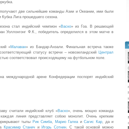
ркубка.
 получают две сильнейшие команды Азии и Океании, ими были
и Кубка Лига прошедшего сезона.
езона стал индийский чемпион «
Васко
» из Гоа. В решающей
ран Уоллонгонг Ф.К., победитель определился в этом матче в
ский «
Малаван
» из Бандар-Анзали. Финальная встреча также
 соответствующий статусу встречи – новозеландский
Централ
остью соответствовал происходящему на футбольном поле.
 на международной арене Конфедерации поспорят индийский
раву считали индийский клуб «
Васко
», очень мощно команда
 каждая линия представляет собою монолит. Очень крепким
 прикрывают тылы
Рик Симба
,
Марио Галеа
и
Сагис Кар
, да и
на
Красимир Станич
и
Игорь Сотнин
. С такой основой можно