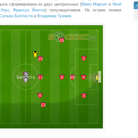
была сформирована из двух центральных (
Мижо Марсич
и
Якоб
Узун
,
Франсуа Йонтча
) полузащитников. На острие лезвия
.
Сальва Баллеста
и
Владимир Тумаев
.