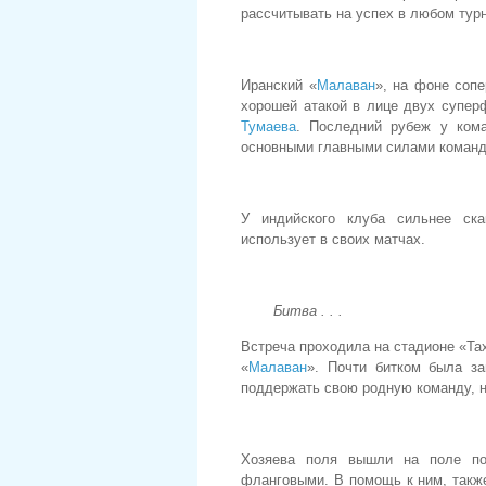
рассчитывать на успех в любом турн
Иранский «
Малаван
», на фоне сопе
хорошей атакой в лице двух супе
Тумаева
. Последний рубеж у ком
основными главными силами команд
У индийского клуба сильнее ск
использует в своих матчах.
Битва . . .
Встреча проходила на стадионе «Та
«
Малаван
». Почти битком была за
поддержать свою родную команду, н
Хозяева поля вышли на поле по
фланговыми. В помощь к ним, так