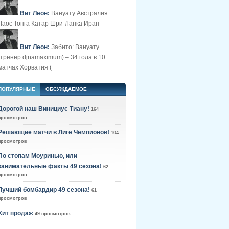
Вит Леон:
Вануату Австралия
Лаос Тонга Катар Шри-Ланка Иран
Вит Леон:
Забито: Вануату
(тренер djnamaximum) – 34 гола в 10
матчах Хорватия (
ПОПУЛЯРНЫЕ
ОБСУЖДАЕМОЕ
Дорогой наш Винициус Тиану!
164
просмотров
Решающие матчи в Лиге Чемпионов!
104
просмотров
По стопам Моуринью, или
занимательные факты 49 сезона!
62
просмотров
Лучший бомбардир 49 сезона!
61
просмотров
Хит продаж
49 просмотров