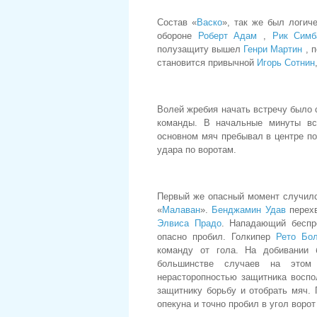
Состав «
Васко
», так же был логич
обороне
Роберт Адам
,
Рик Сим
полузащиту вышел
Генри Мартин
, 
становится привычной
Игорь Сотнин
Волей жребия начать встречу было
команды. В начальные минуты вст
основном мяч пребывал в центре по
удара по воротам.
Первый же опасный момент случилс
«
Малаван
».
Бенджамин Удав
перехв
Элвиса Прадо
. Нападающий беспр
опасно пробил. Голкипер
Рето Бо
команду от гола. На добивании
большинстве случаев на этом
нерасторопностью защитника восп
защитнику борьбу и отобрать мяч.
опекуна и точно пробил в угол ворот