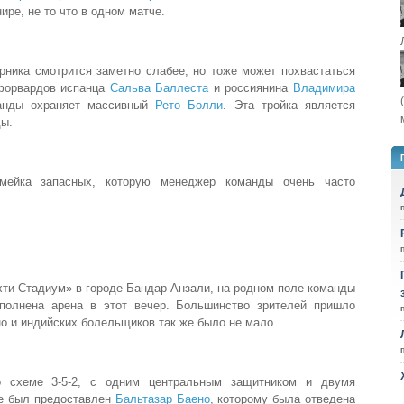
ире, не то что в одном матче.
рника смотрится заметно слабее, но тоже может похвастаться
рфорвардов испанца
Сальва Баллеста
и россиянина
Владимира
анды охраняет массивный
Рето Болли
. Эта тройка является
ы.
амейка запасных, которую менеджер команды очень часто
хти Стадиум» в городе Бандар-Анзали, на родном поле команды
полнена арена в этот вечер. Большинство зрителей пришло
о и индийских болельщиков так же было не мало.
 схеме 3-5-2, с одним центральным защитником и двумя
же был предоставлен
Бальтазар Баено
, которому была отведена