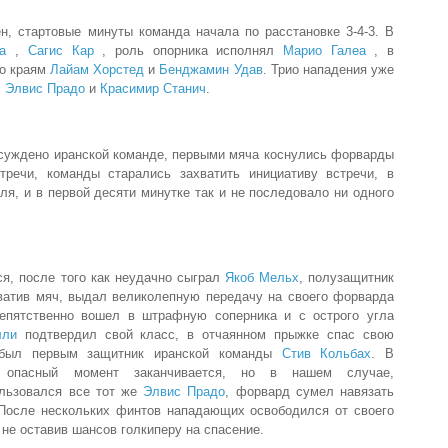
ен, стартовые минуты команда начала по расстановке 3-4-3. В
ба
,
Сагис Кар
, роль опорника исполнял
Марио Галеа
, в
по краям
Лайам Хорстед
и
Бенджамин Удав
. Трио нападения уже
,
Элвис Прадо
и
Красимир Станич
.
 суждено иранской команде, первыми мяча коснулись форварды
речи, команды старались захватить инициативу встречи, в
ля, и в первой десяти минутке так и не последовало ни одного
я, после того как неудачно сыграл
Якоб Мельх
, полузащитник
атив мяч, выдал великолепную передачу на своего форварда
епятственно вошел в штрафную соперника и с острого угла
лли
подтвердил свой класс, в отчаянном прыжке спас свою
 был первым защитник иранской команды
Стив Кольбах
. В
 опасный момент заканчивается, но в нашем случае,
ользовался все тот же
Элвис Прадо
, форвард сумел навязать
 После нескольких финтов нападающих освободился от своего
 не оставив шансов голкиперу на спасение.