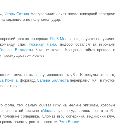
»,
Игорь Сотнин
мог увеличить счет после шикарной передачи
у нападающего не получился удар.
, хороший проход совершил
Якоб Мельх
, еще лучше получился
 команду спас
Рожериу Рама
, подбор остался за игроками
Сальвы Баллесты
был не точен. Концовка тайма прошла в
м преимуществом хозяев.
ения мяча осталось у иранского клуба. В результате чего,
уа Йонтча
, форвард
Сальва Баллеста
переправил мяч в пустой
во встрече.
го фола, тем самым сбивая игру на мелкие эпизоды, которые
я, и по этой причине «
Малавану
», не удавалось не то чтобы
на половине соперника. Сломав игру соперника, индийский клуб
за разом начал угрожать воротам
Рето Болли
.