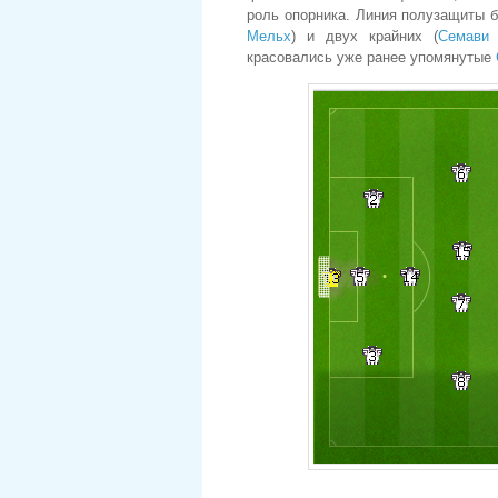
роль опорника. Линия полузащиты 
Мельх
) и двух крайних (
Семави 
красовались уже ранее упомянутые