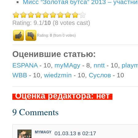
Мисс “Золотая бутса” 2013 – участн
Rating: 9.1/
10
(8 votes cast)
Rating:
0
(from 0 votes)
Оценившие статью:
ESPANA
- 10,
myMAgy
- 8,
nntt
- 10,
play
WBB
- 10,
wiedzmin
- 10,
Суслов
- 10
-
Оценка редактора: нет
-
9 Comments
MYMAGY
01.03.13 в 02:17