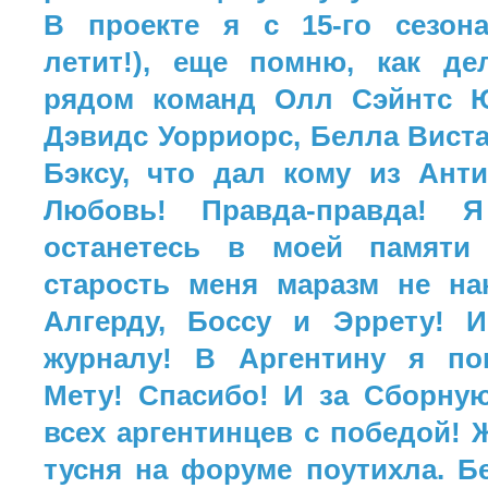
В проекте я с 15-го сезона
летит!), еще помню, как д
рядом команд Олл Сэйнтс Ю
Дэвидс Уорриорс, Белла Виста
Бэксу, что дал кому из Ант
Любовь! Правда-правда! 
останетесь в моей памяти 
старость меня маразм не на
Алгерду, Боссу и Эррету! 
журналу! В Аргентину я по
Мету! Спасибо! И за Сборну
всех аргентинцев с победой! 
тусня на форуме поутихла. Б