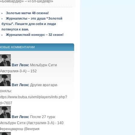
«Бомбардир» – «Гол-шедевр!»
Золотые матчи 48 сезона!
Журналисты – это душа “Золотой
бутсы”. Пишите для себя и люди
потянутся к вам.
Журналисткий конкурс – 32 сезон!
НОВЫЕ КОММЕНТАРИИ
Вит Леон:
Мельбурн Сити
(Австралия-3-А) – 152
Вит Леон:
Другие вратари-
гонялы:
https://www.butsa.ru/xml/players/info.php?
id=7607
Вит Леон:
После 27 тура:
Мельбурн Сити (Австралия-3-А) - 140
Ференцварош (Венгрия