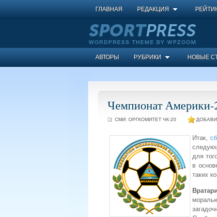
ГЛАВНАЯ
РЕДАКЦИЯ
РЕЙТИ
АВТОРЫ
РУБРИКИ
НОВЫЕ С
Чемпионат Америки-2
СМИ:
ОРГКОМИТЕТ ЧК-20
ДОБАВИ
Итак,
сб
следующ
для тог
в основ
таких к
Вратар
мораль
загадочн