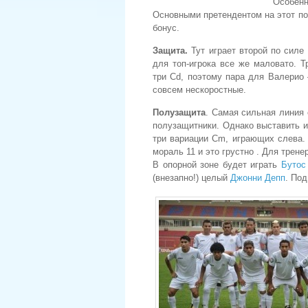
Особенн
Основными претендентом на этот п
бонус.
Защита.
Тут играет второй по силе
для топ-игрока все же маловато. Т
три Cd, поэтому пара для Валерио
совсем нескоростные.
Полузащита
. Самая сильная линия 
полузащитники. Однако выставить и
три вариации Cm, играющих слева.
мораль 11 и это грустно . Для трене
В опорной зоне будет играть
Бутос
(внезапно!) целый
Джонни Депп
. По