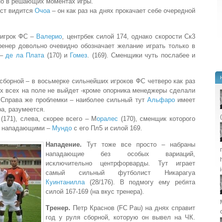
о в решающих моментах игры.
ост видится
Очоа
– он как раз на днях прокачает себе очередной
 игрок ФС –
Валерио
, центрбек силой 174, однако скорости Ск3
ренер довольно очевидно обозначает желание играть только в
 –
де ла Плата
(170) и
Гомез
. (169). Сменщики чуть послабее и
сборной – в восьмерке сильнейших игроков ФС четверо как раз
х всех на поле не выйдет -кроме опорника менеджеры сделали
 Справа же проблемки – наиболее сильный тут
Альфаро
имеет
ра, разумеется.
(171), слева, скорее всего – М
оралес
(170), сменщик которого
д нападающими –
Мундо
с его Пл5 и силой 169.
Нападение.
Тут тоже все просто – набраны
нападающие без особых вариаций,
исключительно центрфорварды. Тут играет
самый сильный футболист Никарагуа
Куинтанилла
(28/176). В подмогу ему ребята
силой 167-169 (на вкус тренера).
Тренер.
Петр Краснов (FC Pau) на днях справит
год у руля сборной, которую он вывел на ЧК.