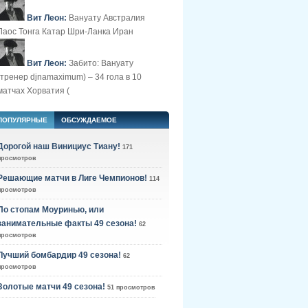
Вит Леон:
Вануату Австралия
Лаос Тонга Катар Шри-Ланка Иран
Вит Леон:
Забито: Вануату
(тренер djnamaximum) – 34 гола в 10
матчах Хорватия (
ПОПУЛЯРНЫЕ
ОБСУЖДАЕМОЕ
Дорогой наш Винициус Тиану!
171
просмотров
Решающие матчи в Лиге Чемпионов!
114
просмотров
По стопам Моуринью, или
занимательные факты 49 сезона!
62
просмотров
Лучший бомбардир 49 сезона!
62
просмотров
Золотые матчи 49 сезона!
51 просмотров