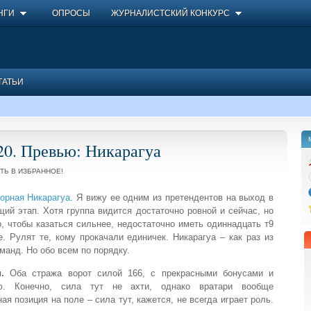
НГИ
ОПРОСЫ
ЖУРНАЛИСТСКИЙ КОНКУРС
ТАТЬИ
0. Превью: Никарагуа
ТЬ В ИЗБРАННОЕ!
орная Никарагуа
. Я вижу ее одним из претендентов на выход в
ий этап. Хотя группа видится достаточно ровной и сейчас, но
о, чтобы казаться сильнее, недостаточно иметь одиннадцать т9
е. Рулят те, кому прокачали единичек. Никарагуа – как раз из
оманд. Но обо всем по порядку.
и.
Оба стража ворот силой 166, с прекрасными бонусами и
ю. Конечно, сила тут не ахти, однако вратари вообще
ая позиция на поле – сила тут, кажется, не всегда играет роль.