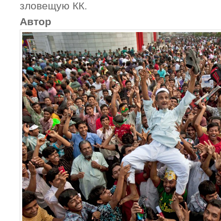
зловещую КК.
Авт