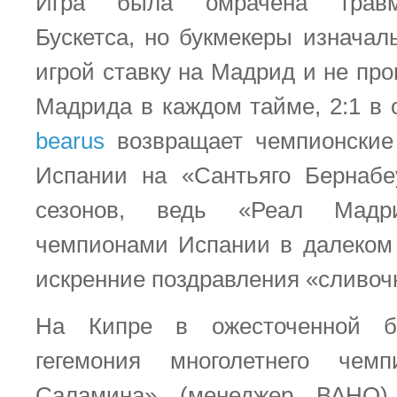
Игра была омрачена травм
Бускетса, но букмекеры изначал
игрой ставку на Мадрид и не прог
Мадрида в каждом тайме, 2:1 в 
bearus
возвращает чемпионские
Испании на «Сантьяго Бернабе
сезонов, ведь «Реал Мадри
чемпионами Испании в далеком
искренние поздравления «сливоч
На Кипре в ожесточенной б
гегемония многолетнего че
Саламина» (менеджер ВАНО)