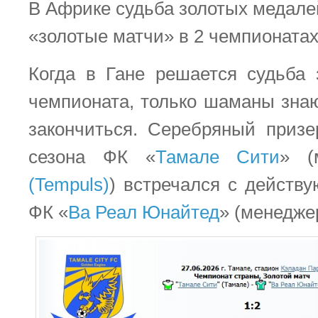
В Африке судьба золотых медале
«золотые матчи» в 2 чемпионатах:
Когда в Гане решается судьба
чемпионата, только шаманы знаю
закончиться. Серебряный приз
сезона ФК «
Тамале Сити
» (
(Tempuls)
) встречался с дейст
ФК «
Ва Реал Юнайтед
» (менедж