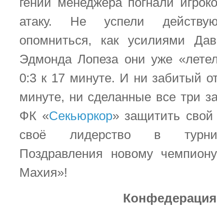
гений менеджера погнали игрок
атаку. Не успели действу
опомниться, как усилиями Да
Эдмонда Лопеза они уже «лете
0:3 к 17 минуте. И ни забитый о
минуте, ни сделанные все три з
ФК «
Секьюркор
» защитить свой 
своё лидерство в турнир
Поздравления новому чемпион
Махия»!
Конфедерация