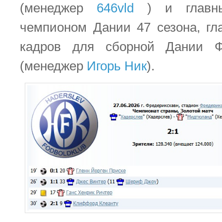
(менеджер
646vld
) и главны
чемпионом Дании 47 сезона, гл
кадров для сборной Дании 
(менеджер
Игорь Ник
).