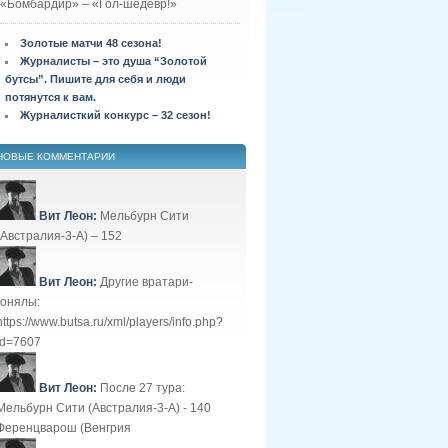
«Бомбардир» – «Гол-шедевр!»
Золотые матчи 48 сезона!
Журналисты – это душа “Золотой
бутсы”. Пишите для себя и люди
потянутся к вам.
Журналисткий конкурс – 32 сезон!
НОВЫЕ КОММЕНТАРИИ
Вит Леон:
Мельбурн Сити
(Австралия-3-А) – 152
Вит Леон:
Другие вратари-
гонялы:
https://www.butsa.ru/xml/players/info.php?
id=7607
Вит Леон:
После 27 тура:
Мельбурн Сити (Австралия-3-А) - 140
Ференцварош (Венгрия