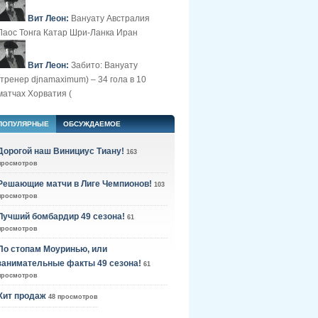
Вит Леон:
Вануату Австралия
Лаос Тонга Катар Шри-Ланка Иран
Вит Леон:
Забито: Вануату
(тренер djnamaximum) – 34 гола в 10
матчах Хорватия (
ПОПУЛЯРНЫЕ
ОБСУЖДАЕМОЕ
Дорогой наш Винициус Тиану!
163
просмотров
Решающие матчи в Лиге Чемпионов!
103
просмотров
Лучший бомбардир 49 сезона!
61
просмотров
По стопам Моуринью, или
занимательные факты 49 сезона!
61
просмотров
Хит продаж
48 просмотров