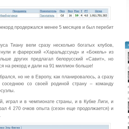
рекорд продержался менее 5 месяцев и был перебит
уса Тиану вели сразу несколько богатых клубов,
гнули и фарерский «Харальдссунд» и «Бокель» из
льше других предлагал белорусский «Савит», но
я на рекорд и дали на 91 миллион больше!
рался, но не в Европу, как планировалось, а сразу
 соседнюю со своей родиной страну – команду
есуэлы.
, играл и в чемпионате страны, и в Кубке Лиги, и
рал 4 270 очков опыта (сезон еще продолжается) и
.