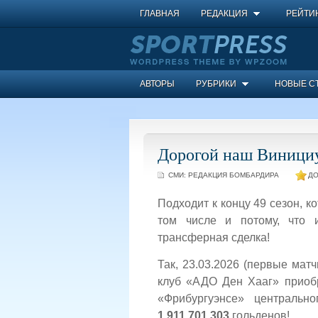
ГЛАВНАЯ
РЕДАКЦИЯ
РЕЙТИ
АВТОРЫ
РУБРИКИ
НОВЫЕ С
Дорогой наш Винициу
СМИ:
РЕДАКЦИЯ БОМБАРДИРА
ДО
Подходит к концу 49 сезон, к
том числе и потому, что
трансферная сделка!
Так, 23.03.2026 (первые мат
клуб «АДО Ден Хааг» приобр
«Фрибургуэнсе» центральн
1 911 701 303
гольденов!