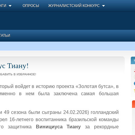
НГИ
ОПРОСЫ
ЖУРНАЛИСТСКИЙ КОНКУРС
ТАТЬИ
с Тиану!
БАВИТЬ В ИЗБРАННОЕ!
оторый войдет в историю проекта «Золотая бутса», в
 именно в нем была заключена самая большая
чи 49 сезона были сыграны 24.02.2026) голландский
ел 16-летнего воспитанника бразильской команды
ого защитника
Винициуса Тиану
за рекордные