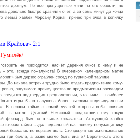
ентов дрогнул. Не все пропущенные мячи на его совести, но
ева довольно быстро сравняли счёт, а за семь минут до конца
.
то левый хавбек Мэрсану Корнач принёс три очка в копилку
ив Крайова» 2:1
 Гумилёв/
говорить не приходится, насчёт дарения очков к нему и не
а – это, всегда пожалуйста! В очередном календарном матче
ории» был дерзко ограблен сосед по турнирной таблице,
овы. До начала встречи трудно было отдать предпочтение кому-
ни ровно, ощутимого преимущества по предматчевым раскладам
го поединка подтвердил предположения, что ничья – наиболее
 Логика игры была нарушена более высоким индивидуальным
и». В первом тайме с самой лучшей стороны себя проявил
счёт в матче. Дмитрий Немирный предоставил ему такую
рой форвард был не в силах отказаться. Атакующий хавбек
 во втором тайме выдал идеальный пас левому полузащитнику
фной безжалостно поразил цель. Стопроцентное использование
ам три балла, а разве могло быть иначе? Вероятность этого