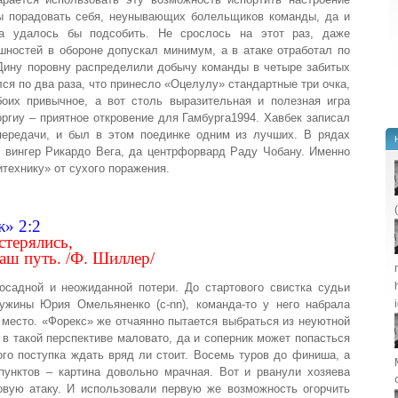
ы порадовать себя, неунывающих болельщиков команды, да и
а удалось бы подсобить. Не срослось на этот раз, даже
шностей в обороне допускал минимум, а в атаке отработал по
ину поровну распределили добычу команды в четыре забитых
ся по два раза, что принесло «Оцелулу» стандартные три очка,
оих привычное, а вот столь выразительная и полезная игра
ргиу – приятное откровение для Гамбурга1994. Хавбек записал
передачи, и был в этом поединке одним из лучших. В рядах
 вингер Рикардо Вега, да центрфорвард Раду Чобану. Именно
технику» от сухого поражения.
» 2:2
стерялись,
наш путь. /Ф. Шиллер/
осадной и неожиданной потери. До стартового свистка судьи
ужины Юрия Омельяненко (c-nn), команда-то у него набрала
 место. «Форекс» же отчаянно пытается выбраться из неуютной
 в такой перспективе маловато, да и соперник может попасться
ого поступка ждать вряд ли стоит. Восемь туров до финиша, а
пунктов – картина довольно мрачная. Вот и рванули хозяева
овую атаку. И использовали первую же возможность огорчить