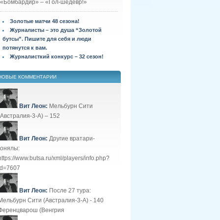
«Бомбардир» – «Гол-шедевр!»
Золотые матчи 48 сезона!
Журналисты – это душа “Золотой
бутсы”. Пишите для себя и люди
потянутся к вам.
Журналисткий конкурс – 32 сезон!
НОВЫЕ КОММЕНТАРИИ
Вит Леон:
Мельбурн Сити
(Австралия-3-А) – 152
Вит Леон:
Другие вратари-
гонялы:
https://www.butsa.ru/xml/players/info.php?
id=7607
Вит Леон:
После 27 тура:
Мельбурн Сити (Австралия-3-А) - 140
Ференцварош (Венгрия