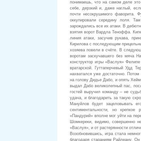
понимаешь, что на самом деле это 
себе, дерзкий и, даже наглый, есл
почти несокрушимого фаворита. Ф
оккупировали середину поля. Та
зарождались все их атаки. В дебют
взятия ворот Вардла Теноффа. Кипе
линия атаки, засучив рукава, при
Кирилова с последующим прицельны
хозяева повели в счёте. В следую
воротам заскучавшего без мяча На
конструктор игры «Васлуя» Фелипе 
вратарской. Гуттаперчевый Удд Те
нахватался уже достаточно. Потом
на голову Дидье Дабо, и опять Хей
выдал Дабо великолепный пас, посл
гостей выручил команду – не судьб
удача, и благодарить за такую скр
Мануйлов будет зацеловывать ег
сентиментальности, но крепкое 
«Пандурий» вполне мог уйти на пер
Шомкереки, видимо, совершенно н
«Васлуя», и от растерянности отлич
Возобновившись, игра стала немног
благодаря стараниям Райлеану. Он