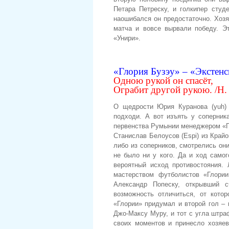
Петара Петреску, и голкипер студ
наошибался он предостаточно. Хозя
матча и вовсе вырвали победу. Э
«Унири».
«Глория Бузэу» – «Экстенс
Одною рукой он спасёт,
Ограбит другой рукою. /Н.
О щедрости Юрия Куранова (yuh) 
подходи. А вот изъять у соперник
первенства Румынии менеджером «Гл
Станислав Белоусов (Espi) из Край
либо из соперников, смотрелись о
не было ни у кого. Да и ход само
вероятный исход противостояния.
мастерством футболистов «Глори
Александр Попеску, открывший 
возможность отличиться, от кото
«Глории» придумал и второй гол –
Джо-Максу Муру, и тот с угла штра
своих моментов и принесло хозяев