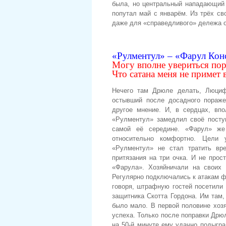
была, но центральный нападающий 
попутал май с январём. Из трёх св
даже для «справедливого» дележа о
«Рулментул» – «Фарул Конс
Могу вполне увериться пор
Что сатана меня не примет в
Нечего там Дрюле делать, Люциф
остывший после досадного пораже
другое мнение. И, в сердцах, вп
«Рулментул» замедлил своё поступ
самой её середине. «Фарул» же
относительно комфортно. Цели 
«Рулментул» не стал тратить вр
притязания на три очка. И не прос
«Фарула». Хозяйничали на своих
Регулярно подключались к атакам ф
говоря, штрафную гостей посетили
защитника Скотта Гордона. Им там,
было мало. В первой половине хозя
успеха. Только после поправки Дрю
на 50-й минуте ему удачно подыгр