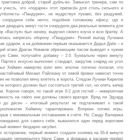
трактовка доброй, старой дубль-вэ. Замысел тренера, сам по
и учесть, что «подарок» этот припасён для столь сильного и
утболисты «Пандурия», не мудрствуя лукаво, без раздумий,
м соорудили себе нечто, подобное головному офису, где и
ные двадцать минут гости соорудили два реальных момента для
р «Васлуя» был начеку, выручил своего коуча и всю братву. А
нялась напрягать оборону «Пандурия». Резкий выпад Лучиана
м ударом, а на добивании первым оказывается Дидье Дабо – и
щей атаке Драган Новаков обрезающим пасом выводит к чужим
ую Сами, получайте добавку – 2:0. Буквально через минуту
Партего искусно выполнил стандарт, закрутив снаряд на угол
рье Хеймен намертво взял мяч, вполне логично полагая, что
 настойчивый Михаил Райлеану от левой бровки навесил точно
мен не позволил мячу влететь в ворота. Следом Лучиан Кирилов
е которого должен был состояться третий гол, но опять кипер
а. Короче говоря, по такой игре 0:2 для гостей – невероятная
омность на табло они должны своего вратаря. Вряд ли Эдуард
о до дёсен – итоговый результат не подталкивает к такой
рукопожатие Хеймену гарантировано. Вопреки логике игры,
ерыв с минимальным отставанием в счёте. Но, Санду Валерика
еожиданно для самого себя, вывалился один перед воротами
ный момент бездарно загубил.
о осторожнее, первый момент создали хозяева на 55-й минуте
 нашёл неприкрытого Наую Сами, а форвард в касание пробил