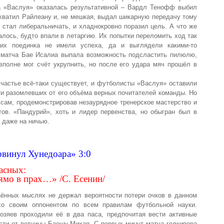
ка «Васлуя» оказалась результативной – Вардл Тенофф выбил
дхватил Райлеану и, не мешкая, выдал шикарную передачу тому
стал либеральничать, и хладнокровно поразил цель. А что же
алось, будто впали в летаргию. Их попытки переломить ход так
их поединка не имели успеха, да и выглядели какими-то
 матча Бае Исалиа выпала возможность подсластить пилюлю,
вполне мог счёт укрупнить, но после его удара мяч прошёл в
счастье всё-таки существует, и футболисты «Васлуя» оставили
сти разомлевших от его объёма верных почитателей команды. Но
 сам, продемонстрировав незаурядное тренерское мастерство и
ов. «Пандурий», хоть и лидер первенства, но обыгран был в
в даже на ничью.
винул Хунедоара» 3:0
асных:
ямо в прах…» /С. Есенин/
таённых мыслях не держал вероятности потери очков в данном
 со своим оппонентом по всем правилам футбольной науки.
хозяев проходили её в два паса, предпочитая вести активные
сти от вотчины Баешу Михая. С первых минут матча голкипера