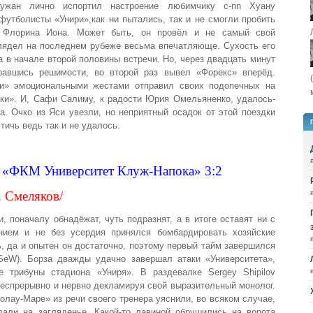
ужан лично испортил настроение любимчику c-nn Хуану
футболисты «Унири»,как ни пытались, так и не смогли пробить
а Флорина Иона. Может быть, он провёл и не самый свой
лядел на последнем рубеже весьма впечатляюще. Сухость его
 в начале второй половины встречи. Но, через двадцать минут
равшись решимости, во второй раз вывел «Форекс» вперёд.
ри» эмоциональными жестами отправил своих подопечных на
ки». И, Сафи Салиму, к радости Юрия Омельяненко, удалось-
. Очко из Яси увезли, но неприятный осадок от этой поездки
тичь ведь так и не удалось.
 «ФКМ Университет Клуж-Напока» 3:2
. Смеляков/
и, поначалу обнадёжат, чуть подразнят, а в итоге оставят ни с
нием и не без усердия принялся бомбардировать хозяйские
ь, да и опытен он достаточно, поэтому первый тайм завершился
SeW). Борза дважды удачно завершал атаки «Университета»,
е трибуны стадиона «Униря». В раздевалке Sergey Shipilov
 беспрерывно и нервно декламируя свой выразительный монолог.
олау-Маре» из речи своего тренера уяснили, во всяком случае,
али на загляденье. Какой-то лавиной обрушились на ворота