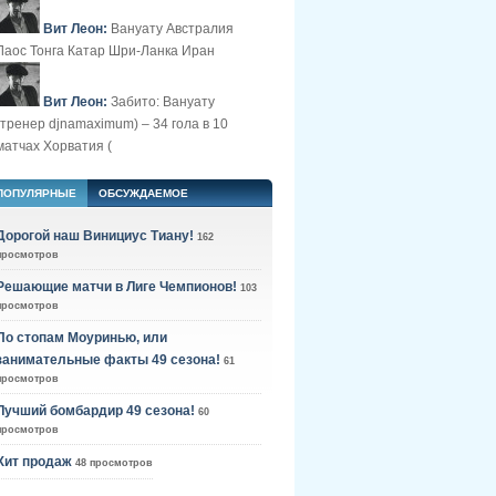
Вит Леон:
Вануату Австралия
Лаос Тонга Катар Шри-Ланка Иран
Вит Леон:
Забито: Вануату
(тренер djnamaximum) – 34 гола в 10
матчах Хорватия (
ПОПУЛЯРНЫЕ
ОБСУЖДАЕМОЕ
Дорогой наш Винициус Тиану!
162
просмотров
Решающие матчи в Лиге Чемпионов!
103
просмотров
По стопам Моуринью, или
занимательные факты 49 сезона!
61
просмотров
Лучший бомбардир 49 сезона!
60
просмотров
Хит продаж
48 просмотров