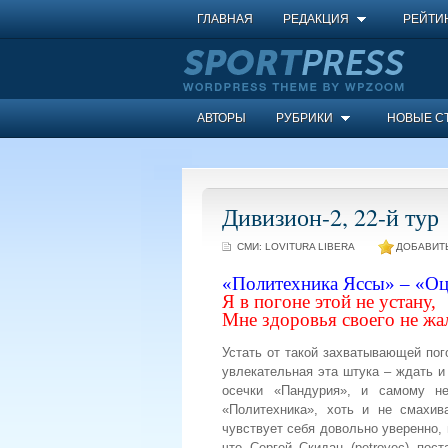
ГЛАВНАЯ
РЕДАКЦИЯ
РЕЙТИ
АВТОРЫ
РУБРИКИ
НОВЫЕ С
Дивизион-2, 22-й тур
СМИ:
LOVITURA LIBERA
ДОБАВИТЬ
«Политехника Яссы» – «Оц
Я в погоне этой не устану,
Мне здоровья своего не жа
Устать от такой захватывающей пог
увлекательная эта штука – ждать и
осечки «Пандурия», и самому н
«Политехника», хоть и не смахи
чувствует себя довольно уверенно,
что Сергей Скидан (petrovec) пос