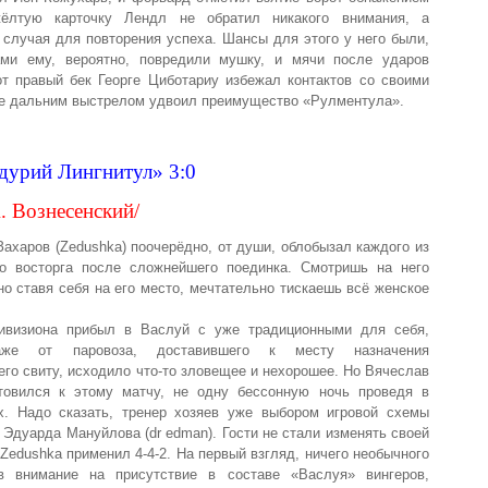
ёлтую карточку Лендл не обратил никакого внимания, а
 случая для повторения успеха. Шансы для этого у него были,
ами ему, вероятно, повредили мушку, и мячи после ударов
 правый бек Георге Циботариу избежал контактов со своими
уте дальним выстрелом удвоил преимущество «Рулментула».
дурий Лингнитул» 3:0
. Вознесенский/
ахаров (Zedushka) поочерёдно, от души, облобызал каждого из
го восторга после сложнейшего поединка. Смотришь на него
но ставя себя на его место, мечтательно тискаешь всё женское
дивизиона прибыл в Васлуй с уже традиционными для себя,
аже от паровоза, доставившего к месту назначения
го свиту, исходило что-то зловещее и нехорошее. Но Вячеслав
отовился к этому матчу, не одну бессонную ночь проведя в
х. Надо сказать, тренер хозяев уже выбором игровой схемы
 Эдуарда Мануйлова (dr edman). Гости не стали изменять своей
 Zedushka применил 4-4-2. На первый взгляд, ничего необычного
ив внимание на присутствие в составе «Васлуя» вингеров,