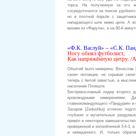
торса. На полученную за это ж
сосредоточился на поиске удобного
но в плотной борьбе с защитник
нападающего шли мимо цели. А вот
визави из «Фарула», и на 90-й мин
«Ф.К. Васлуй» – «С.К. Пан
Ногу обнял футболист,
Как напряжённую цитру. /А
Объятий было немеряно, Вячеслав З
своих питомцев, не скрывая свое
теперь с белой завистью, а мыслен
население Плоешти.
Беспрекословный лидер второго 
кровожадными намерениями. Д
главнокомандующего «Пандурия» и е
Захаров (Zedushka) отлично подг
глубоких и мучительных раздумья
привёл в некоторое замешательство
проверенной и излюбленной 3-4-3, а
и невиданного. И, только обрат