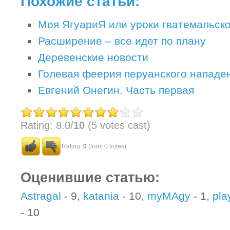
Похожие статьи:
Моя ЯгуариЯ или уроки гватемальско
Расширение – все идет по плану
Деревенские новости
Голевая феерия перуанского нападе
Евгений Онегин. Часть первая
Rating: 8.0/
10
(5 votes cast)
Rating:
0
(from 0 votes)
Оценившие статью:
Astragal
- 9,
katania
- 10,
myMAgy
- 1,
pla
- 10