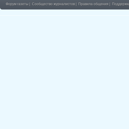
Форум газеты
|
Сообщество журналистов
|
Правила общения
|
Поддержк
�