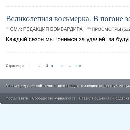
Великолепная восьмерка. В погоне за
СМИ:
РЕДАКЦИЯ БОМБАРДИРА
ПРОСМОТРЫ (612
Каждый сезон мы гонимся за удачей, за бу
Страницы:
3
…
1
2
4
5
219
Мнение редакции сайта может не совпадать с мнением автора публикации
Форум газеты
|
Сообщество журналистов
|
Правила общения
|
Поддержк
�