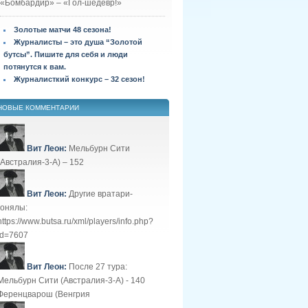
«Бомбардир» – «Гол-шедевр!»
Золотые матчи 48 сезона!
Журналисты – это душа “Золотой
бутсы”. Пишите для себя и люди
потянутся к вам.
Журналисткий конкурс – 32 сезон!
НОВЫЕ КОММЕНТАРИИ
Вит Леон:
Мельбурн Сити
(Австралия-3-А) – 152
Вит Леон:
Другие вратари-
гонялы:
https://www.butsa.ru/xml/players/info.php?
id=7607
Вит Леон:
После 27 тура:
Мельбурн Сити (Австралия-3-А) - 140
Ференцварош (Венгрия