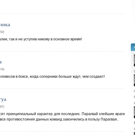
иника
02)
лии, так и не уступив никому в основное время!
м
74)
овесов в боксе, когда соперники больше ждут, чем создают!
гуа
67)
сят принципиальный характер для последних. Парагвай злейшие враги
 все противостояния данных команд закончились в пользу Парагвая..