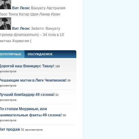
Вит Леон:
Вануату Австралия
Лаос Тонга Катар Шри-Ланка Иран
Вит Леон:
Забито: Вануату
(тренер djnamaximum) – 34 гола в 10
матчах Хорватия (
ПОПУЛЯРНЫЕ
ОБСУЖДАЕМОЕ
Дорогой наш Винициус Тиану!
166
просмотров
Решающие матчи в Лиге Чемпионов!
99
просмотров
Лучший бомбардир 49 сезона!
61
просмотров
По стопам Моуринью, или
занимательные факты 49 сезона!
59
просмотров
Хит продаж
51 просмотров