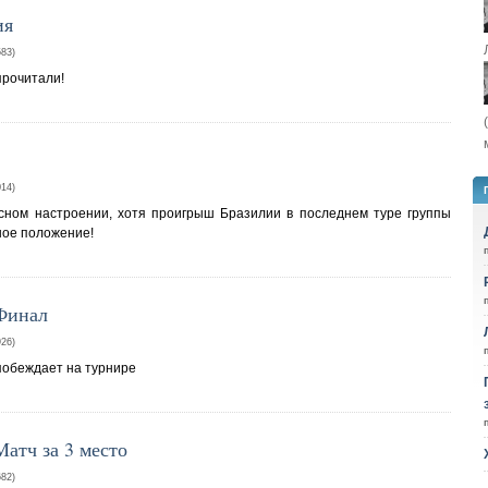
ия
83)
прочитали!
14)
сном настроении, хотя проигрыш Бразилии в последнем туре группы
ное положение!
Финал
26)
побеждает на турнире
атч за 3 место
82)