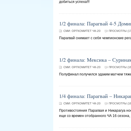
добиться успеха!!!
1/2 финала: Парагвай 4-5 Дом
СМИ:
ОРГКОМИТЕТ ЧК-20
ПРОСМОТРЫ (17
Парагвай снимает с себя чемпионские рега
1/2 финала: Мексика – Сурина
СМИ:
ОРГКОМИТЕТ ЧК-20
ПРОСМОТРЫ (16
Полуфинал получился эдаким матчем тяжел
1/4 финала: Парагвай – Никара
СМИ:
ОРГКОМИТЕТ ЧК-20
ПРОСМОТРЫ (16
Противостояния Парагвая и Никарагуа но
еще со времен отобранного ЧА 16 сезона,