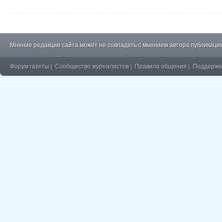
Мнение редакции сайта может не совпадать с мнением автора публикации
Форум газеты
|
Сообщество журналистов
|
Правила общения
|
Поддержк
�