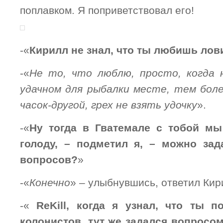
поплавком. Я поприветствовал его!
-«
Кирилл не знал, что ты любишь лов
-«
Не то, что люблю, просто, когда 
удачном для рыбалки месте, тем бол
часок-другой, грех не взять удочку
».
-«
Ну тогда в Гватемале с тобой мы
голоду, – подметил я, – можно зад
вопросов?
»
-«
Конечно
» – улыбнувшись, ответил Кир
-«
ReKill, когда я узнал, что ты 
колонистов, тут же задался вопросом