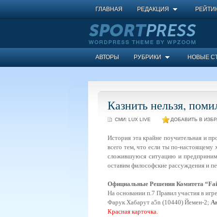
ГЛАВНАЯ
РЕДАКЦИЯ
РЕЙТИ
АВТОРЫ
РУБРИКИ
НОВЫЕ С
Казнить нельзя, пом
СМИ:
LUX LIVE
ДОБАВИТЬ В ИЗБР
История эта крайне поучительная и пр
всего тем, что если ты по-настоящему 
сложившуюся ситуацию и предпринимат
оставим философские рассуждения и пе
Официальные Решения Комитета “Fair P
На основании п.7 Правил участия в игре
Фарук Хабарут a5n (10440) Йемен-2;
А
Красная карточка.