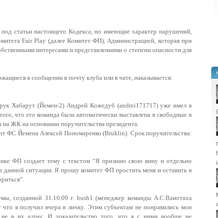
 под статьи настоящего Кодекса, но имеющие характер нарушений,
итета Fair Play (далее Комитет ФП), Администрацией, которая при
бственными интересами и представлениями о степени опасности для
жащиеся в сообщении в почту клуба или в чате, наказывается:
к Хабарут (Йемен-2) Андрей Кожедуб (andrei171717) уже имел в
ого, что его команда была автоматически выставлена в свободные в
а на ЖК на основании поручительства президента.
нт ФС Йемена Алексей Пономаренко (Bruklin). Срок поручительства:
топике ФП создает тему с текстом “Я признаю свою вину и отдельно
 в данной ситуации. Я прошу комитет ФП простить меня и оставить в
ориться”.
емы, созданной 31.10.09 г. bush1 (менеджер команды А.С.Ваиотаха
т что я получил вчера в личку. Этим субъектам не понравились мои
 не в их адрес. И доказательство того, что я с ними вообще не