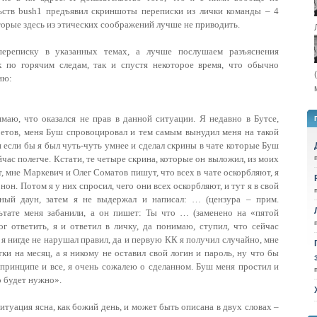
льств bush1 предъявил скриншоты переписки из лички команды – 4
торые здесь из этических соображений лучше не приводить.
ереписку в указанных темах, а лучше послушаем разъяснения
 по горячим следам, так и спустя некоторое время, что обычно
ию:
имаю, что оказался не прав в данной ситуации. Я недавно в Бутсе,
ретов, меня Буш спровоцировал и тем самым вынудил меня на такой
 и если бы я был чуть-чуть умнее и сделал скрины в чате которые Буш
йчас полегче. Кстати, те четыре скрина, которые он выложил, из моих
ат, мне Маркевич и Олег Соматов пишут, что всех в чате оскорбляют, я
нон. Потом я у них спросил, чего они всех оскорбляют, и тут я в свой
ный даун, затем я не выдержал и написал: … (цензура – прим.
льтате меня забанили, а он пишет: Ты что … (заменено на «пятой
ог ответить, я и ответил в личку, да понимаю, ступил, что сейчас
я я нигде не нарушал правил, да и первую КК я получил случайно, мне
ки на месяц, а я никому не оставил свой логин и пароль, ну что бы
 принципе и все, я очень сожалею о сделанном. Буш меня простил и
то будет нужно».
уация ясна, как божий день, и может быть описана в двух словах –