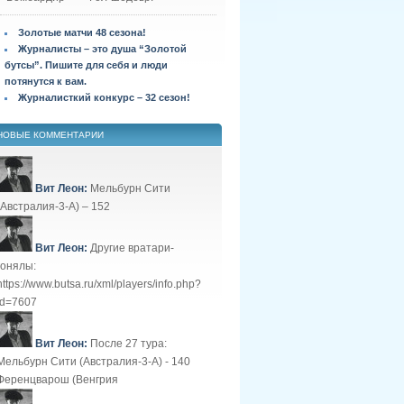
Золотые матчи 48 сезона!
Журналисты – это душа “Золотой
бутсы”. Пишите для себя и люди
потянутся к вам.
Журналисткий конкурс – 32 сезон!
НОВЫЕ КОММЕНТАРИИ
Вит Леон:
Мельбурн Сити
(Австралия-3-А) – 152
Вит Леон:
Другие вратари-
гонялы:
https://www.butsa.ru/xml/players/info.php?
id=7607
Вит Леон:
После 27 тура:
Мельбурн Сити (Австралия-3-А) - 140
Ференцварош (Венгрия