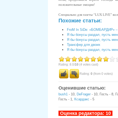
положительные эмоции!
Специально для газеты “LUX LIVE”
вол
Похожие статьи:
FroM In SiDe: «БОМБАРДИР» – э
Я бы бонусы раздал, пусть меня
Я бы бонусы раздал, пусть меня
Трансфер для двоих
Я бы бонусы раздал, пусть меня
Rating: 8.0/
10
(4 votes cast)
Rating:
0
(from 0 votes)
Оценившие статью:
bush1
- 10,
DeFrager
- 10, Гость - 8, Г
Гость - 1,
Ксардакс
- 5
-
Оценка редактора: 10
-