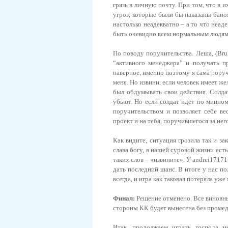
грязь в личную почту. При том, что в 
угроз, которые были бы наказаны баном
настолько неадекватно – а то что неад
быть очевидно всем нормальным людям, 
По поводу поручительства. Леша, (Bru
“активного менеджера” и получать п
наверное, именно поэтому я сама поруч
меня. Но извини, если человек имеет ж
был обдумывать свои действия. Солда
убьют. Но если солдат идет по минном
поручительством и позволяет себе ве
проект и на тебя, поручившегося за нег
Как видите, ситуация грозила так и за
слава богу, в нашей суровой жизни ест
таких слов – «извините». У andrei1717
дать последний шанс. В итоге у нас п
всегда, и игра как таковая потеряла у
Финал:
Решение отменено. Все виновны
стороны КК будет вынесена без промед
Итак, продолжаем играть господа м