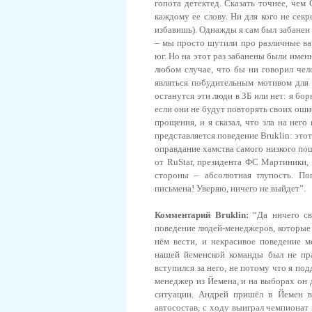
гопота детектед. Сказать точнее, чем
каждому ее слову. Ни для кого не секр
избавишь). Однажды я сам был забанен н
– мы просто шутили про различные вар
юг. Но на этот раз забанены были имен
любом случае, что бы ни говорил чело
являться побудительным мотивом для 
останутся эти люди в ЗБ или нет: я бо
если они не будут повторять своих оши
прощения, и я сказал, что зла на нег
представляется поведение Bruklin: это
оправдание хамства самого низкого пош
от RuStar, президента ФС Мартиники, 
стороны – абсолютная глупость. По
письмена! Уверяю, ничего не выйдет”.
Комментарий Bruklin:
“Да ничего св
поведение людей-менеджеров, которые е
нём вести, и некрасивое поведение 
нашей йеменской команды был не пра
вступился за него, не потому что я по
менеджер из Йемена, и на выборах он д
ситуации. Андрей пришёл в Йемен в
автосостав, с ходу выиграл чемпионат 