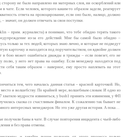
их сторону не было направлено ни матерных слов, ни оскорблений или
 в чате. Если человек, которого каким-то образом задели, реагирует
екватность ответа на провоцирование, если оно было, налицо, должно
– значит, он должен отвечать за свои поступки.
klin – прим. журналиста) я понимаю, что тебе обидно терять такого
редупреждение из-за его действий. Мне бы самой было обидно –
усь только за тех людей, которых знаю лично, и которые не подведут
елтую карточку и находится под поручительством, он вдвойне должен
т в бою может ошибиться дважды и трижды – если повезет, его не
у полю, у него нет права на ошибку. Если менеджер находится под
сти себя таким образом – наверное, ему просто наплевать на этот
о.
кончиться тем, чего началась данная статья – красной карточкой. Но,
ь место и волшебству. По крайней мере, волшебным словам. И одно из
17 хватило мудрости извиниться, у bush1 принять эти извинения, у ФП
олучилась сказка со счастливым финалом. К сожалению так бывает не
же много интересных менеджеров. Но это уже другая история. А пока…
е получили баны в чате. В случае повторения инцидента с чьей-либо
ления и без права отмены.
енеджеры, и давайте лучше получать от этого процесса только