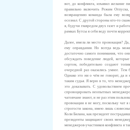
вот, до конфликта, изъявил желание п
правильно включить Режим Отпуска, 
возвращению команда была ему возвр
осознал. С другой стороны кто-то скаж
я, будучи главредом двух газет и работ
рамках Бутсы я себя веду почти коррек
Далее, имела ли место провокация? Да,
ему оправдания. Но всегда ведь мож
достаточно самого понимания, что они
обсуждать поведение людей, которые
сортом, победительно создают топик
очередной раз оказались умнее. Тем 
Однако это ни о чём не говорит, да и 
таким судья. Я верю в то, что менедже
это доказывать. С удовольствием пр
спровоцировать неопытных менеджеро
чатовчане знают, и не раз этим пользо
провокации я не могу, поскольку чат я 
строгости закона, имею лишь словесны
Коли Билана, как президент пострадавш
президенты защищают своих менеджеро
менеджеров-участников конфликта я так