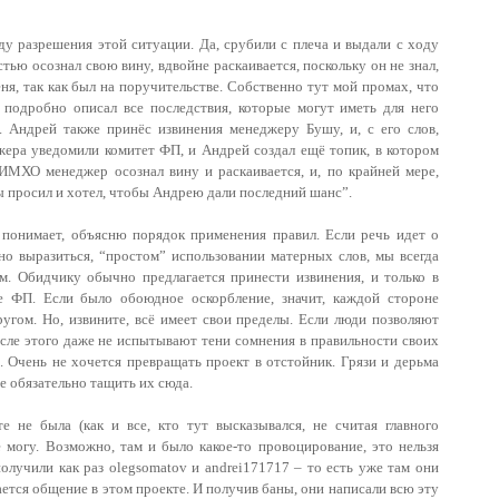
ду разрешения этой ситуации. Да, срубили с плеча и выдали с ходу
ью осознал свою вину, вдвойне раскаивается, поскольку он не знал,
ня, так как был на поручительстве. Собственно тут мой промах, что
 подробно описал все последствия, которые могут иметь для него
. Андрей также принёс извинения менеджеру Бушу, и, с его слов,
жера уведомили комитет ФП, и Андрей создал ещё топик, в котором
 ИМХО менеджер осознал вину и раскаивается, и, по крайней мере,
бы просил и хотел, чтобы Андрею дали последний шанс”.
е понимает, объясню порядок применения правил. Если речь идет о
но выразиться, “простом” использовании матерных слов, мы всегда
м. Обидчику обычно предлагается принести извинения, и только в
е ФП. Если было обоюдное оскорбление, значит, каждой стороне
ругом. Но, извините, всё имеет свои пределы. Если люди позволяют
сле этого даже не испытывают тени сомнения в правильности своих
о. Очень не хочется превращать проект в отстойник. Грязи и дерьма
не обязательно тащить их сюда.
 не была (как и все, кто тут высказывался, не считая главного
е могу. Возможно, там и было какое-то провоцирование, это нельзя
получили как раз olegsomatov и andrei171717 – то есть уже там они
ется общение в этом проекте. И получив баны, они написали всю эту