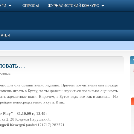
НГИ
ОПРОСЫ
ЖУРНАЛИСТСКИЙ КОНКУРС
ТАТЬИ
иловать…
АННОЕ!
оизошла она сравнительно недавно. Причем поучительна она прежде
хочешь играть в Бутсу, то ты должен научиться правильно оценивать
ь адекватные шаги. Впрочем, в Бутсе ведь все как в жизни.…
Но
рейдем непосредственно к сути. Итак:
lay” – 31.10.09 г., 12.49:
, ст.2, 28 Кодекса Нарушений:
ндрей Кожедуб
(andrei171717) 282571