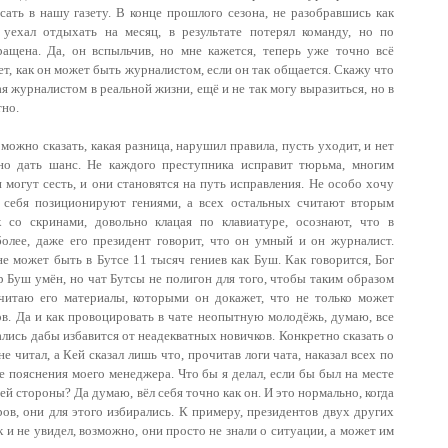
исать в нашу газету. В конце прошлого сезона, не разобравшись как
уехал отдыхать на месяц, в результате потерял команду, но по
ащена. Да, он вспыльчив, но мне кажется, теперь уже точно всё
ет, как он может быть журналистом, если он так общается. Скажу что
ая журналистом в реальной жизни, ещё и не так могу выразиться, но в
тно.
 можно сказать, какая разница, нарушил правила, пусть уходит, и нет
но дать шанс. Не каждого преступника исправит тюрьма, многим
 могут сесть, и они становятся на путь исправления. Не особо хочу
 себя позиционируют гениями, а всех остальных считают вторым
 со скринами, довольно клацая по клавиатуре, осознают, что в
более, даже его президент говорит, что он умный и он журналист.
не может быть в Бутсе 11 тысяч гениев как Буш. Как говорится, Бог
р Буш умён, но чат Бутсы не полигон для того, чтобы таким образом
очитаю его материалы, которыми он докажет, что не только может
в.
Да и как провоцировать в чате неопытную молодёжь, думаю, все
вались дабы избавится от неадекватных новичков. Конкретно сказать о
не читал, а Кей сказал лишь что, прочитав логи чата, наказал всех по
е пояснения моего менеджера. Что бы я делал, если бы был на месте
ей стороны? Да думаю, вёл себя точно как он. И это нормально, когда
в, они для этого избирались. К примеру, президентов двух других
 и не увидел, возможно, они просто не знали о ситуации, а может им