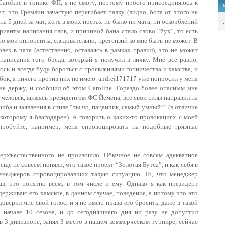
 Caroline в топике ФП, я не смогу, поэтому просто присоединяюсь к
ет, что Гремлин зачастую перегибает палку (видно, бота от этого не
а 5 дней за мат, хотя в моих постах не было ни мата, ни оскорблений
.
ианты написания слов, и причиной бана стало слово “йух”, то есть
но мои оппоненты, следовательно, претензий ко мне быть не может. В
век в чате (естественно, оставаясь в рамках правил), это не может
написания того бреда, который я получил в личку. Мне всё равно,
рюсь и всегда буду бороться с проявлениями гопничества и хамства, и
бок, я ничего против них не имею. andrei171717 уже попросил у меня
о не держу, и сообщил об этом Caroline. Гораздо более опасным мне
т человек, являясь президентом ФС Йемена, все свои силы направил на
иба и заявления в стиле “ты чо, пацанчик, самый умный?” (в отличие
которому я благодарен). А говорить о каких-то провокациях с моей
пробуйте, например, меня спровоцировать на подобные грязные
ерхъестественного не произошло. Обычное не совсем адекватное
щё не совсем поняли, что такое проект “Золотая Бутса”, и как себя в
менеджеров спровоцировавших такую ситуацию. То, что менеджер
в, это понятно всем, в том числе и ему. Однако я как президент
ддерживаю его хамское, в данном случае, поведение, а потому что это
оверил мне свой голос, и я не имею права его бросить, даже в такой
 начале 10 сезона, и до сегодняшнего дня ни разу не допустил
в 3 дивизионе, занял 3 место в нашем коммерческом турнире, сейчас