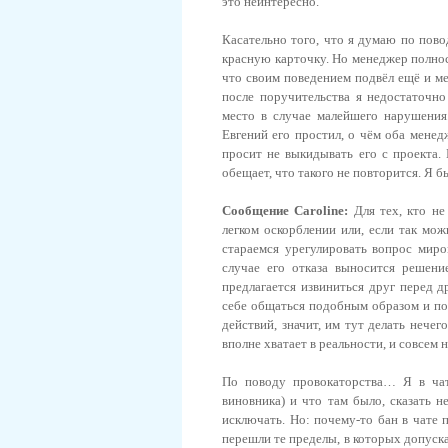
это неинтересно.
Касательно того, что я думаю по пово
красную карточку. Но менеджер полност
что своим поведением подвёл ещё и ме
после поручительства я недостаточно
место в случае малейшего нарушения
Евгений его простил, о чём оба менед
просит не выкидывать его с проекта.
обещает, что такого не повторится. Я 
Сообщение Caroline:
Для тех, кто н
легком оскорблении или, если так мож
стараемся урегулировать вопрос миро
случае его отказа выносится решени
предлагается извиниться друг перед д
себе общаться подобным образом и по
действий, значит, им тут делать нечег
вполне хватает в реальности, и совсем 
По поводу провокаторства… Я в чате
виновника) и что там было, сказать н
исключать. Но: почему-то бан в чате 
перешли те пределы, в которых допуска