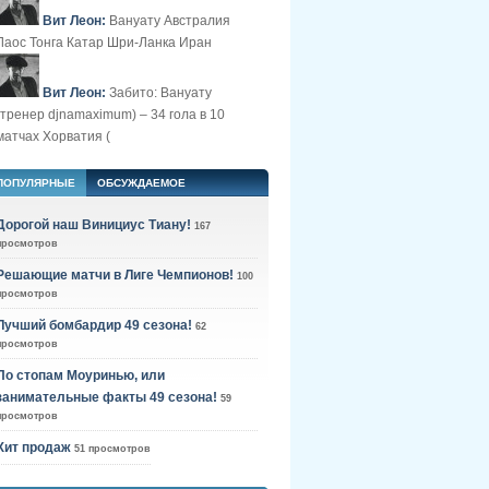
Вит Леон:
Вануату Австралия
Лаос Тонга Катар Шри-Ланка Иран
Вит Леон:
Забито: Вануату
(тренер djnamaximum) – 34 гола в 10
матчах Хорватия (
ПОПУЛЯРНЫЕ
ОБСУЖДАЕМОЕ
Дорогой наш Винициус Тиану!
167
просмотров
Решающие матчи в Лиге Чемпионов!
100
просмотров
Лучший бомбардир 49 сезона!
62
просмотров
По стопам Моуринью, или
занимательные факты 49 сезона!
59
просмотров
Хит продаж
51 просмотров