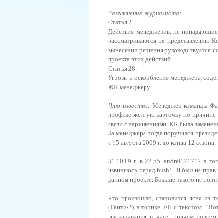
Разъяснение журналиста:
Статья 2.
Действия менеджеров, не попадающие
рассматриваются по представлению Ком
вынесении решения руководствуется со
проекта этих действий.
Статья 28.
Угрозы и оскорбление менеджера, содер
ЖК менеджеру.
Что известно:
Менеджер команды Фару
профиле желтую карточку по причине т
связи с нарушениями. КК была заменен
За менеджера тогда поручился президе
с 15 августа 2009 г. до конца 12 сезона.
31.10.09 г. в 22.55. andrei171717 в 
извиняюсь перед bush1. Я был не прав
данном проекте. Больше такого не повт
Что произошло, становится ясно из т
(Таити-2) в топике ФП с текстом: “Во
высказывания в чате, причем совсем