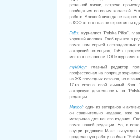
реальной жизни, встреча происх
пообщаться со своим коллегой. Ег
работе. Алексей никогда не закрое
в КОО от его глаз не скроется ни о
ГаБэ
:
журналист “Połska Piłka”, гла
хороший человек. Глеб пришел в ред
помог нам серией нестандартных с
авторский потенциал, ГаБэ прогре
место в негласном ТОПе журналисто
myMAgy
:
главный редактор польс
профессионал на поприще журналист
на ЖК последних сезонов, но и зани
17-го сезона свой личный блог “
авторскую деятельность на “Połs
редакции.
Maxbol
:
один из ветеранов и активи
он сравнительно недавно, уже з
материала для нашего издания. Сво
помог нашей редакции. Но, к сожа
внутри редакции Макс вынужден 
проделанную работу на благо “Połska