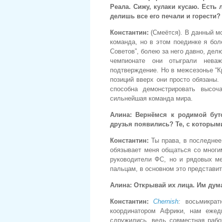
Реала. Сижу, кулаки кусаю. Есть
делишь все его печали и горести?
Константин:
(Смеётся). В данный м
команда, но в этом поединке я бол
Советов”, болею за него давно, дел
чемпионате они отыграли нева
подтверждение. Но в межсезонье “К
позиций вверх они просто обязаны.
способна демонстрировать высоч
сильнейшая команда мира.
Алина:
Вернёмся к родимой бутс
друзья появились? Те, с которым
Константин:
Ты права, в последнее
обязывает меня общаться со многи
руководители ФС, но и рядовых ме
пальцам, в основном это представите
Алина:
Открывай их лица. Им дума
Константин:
Chernish
:
восьмикратн
координатором Африки, нам еже
сдружились, ведь совместная раб