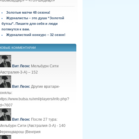
«Бомбардир» – «Гол-шедевр!»
Золотые матчи 48 сезона!
Журналисты – это душа “Золотой
бутсы”. Пишите для себя и люди
потянутся к вам.
Журналисткий конкурс – 32 сезон!
НОВЫЕ КОММЕНТАРИИ
Вит Леон:
Мельбурн Сити
(Австралия-3-А) – 152
Вит Леон:
Другие вратари-
гонялы:
https://www.butsa.ru/xml/players/info.php?
id=7607
Вит Леон:
После 27 тура:
Мельбурн Сити (Австралия-3-А) - 140
Ференцварош (Венгрия