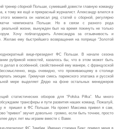
ий тренер сборной Польши, сумевший довести главную команду
ра, к тому же ещё и прекрасный журналист. Александр влился в
этого момента он написал ряд статей о сборной, регулярно
атчи чемпионата Польши. Но в связи с разного рода
 реальной жизни, вынужден был на время покинуть не только
орум. Хочу поблагодарить Александра за отзывчивость и
е. Желаю ему быстрейшего возвращения на поприще “Золотой
однократный вице-президент ФС Польши. В начале сезона
ании рубрикой новостей, казалось бы, что в этом может быть
то делал в особенной, свойственной ему манере, с французской
 бессмысленно, ведь очевидно, что проживающему в столице
ерпать эмоции. Гремучая смесь парижского эпатажа и русской
ельной мере выделяет Дядю на фоне остальных менеджеров
щий статистических обзоров для “Połska Piłka”. Мы много
 обсуждаем трансферы и пути развития наших команд. Пожалуй,
ому я пришел в ФС Польши. На проект Максима привел я сам,
ово “привел” звучит довольно громко, если быть точнее, просто
более двух лет мы играем вместе с Вами.
це-президент ФС Замбии. Именно старина Бекс привел меня в