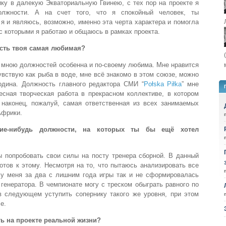
ику в далекую Экваториальную Гвинею, с тех пор на проекте я
олжности. А на счет того, что я спокойный человек, ты
 я и являюсь, возможно, именно эта черта характера и помогла
с которыми я работаю и общаюсь в рамках проекта.
ость твоя самая любимая?
 мною должностей особенна и по-своему любима. Мне нравится
увствую как рыба в воде, мне всё знакомо в этом союзе, можно
Родина. Должность главного редактора СМИ “
Połska Piłka
” мне
есная творческая работа в прекрасном коллективе, в котором
наконец, пожалуй, самая ответственная из всех занимаемых
Африки.
кие-нибудь должности, на которых ты бы ещё хотел
 попробовать свои силы на посту тренера сборной. В данный
отов к этому. Несмотря на то, что пытаюсь анализировать все
у меня за два с лишним года игры так и не сформировалась
 генератора. В чемпионате могу с треском обыграть равного по
в следующем уступить сопернику такого же уровня, при этом
е.
ть на проекте реальной жизни?