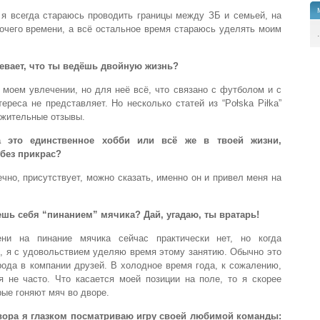
, я всегда стараюсь проводить границы между ЗБ и семьей, на
бочего времени, а всё остальное время стараюсь уделять моим
.
евает, что ты ведёшь двойную жизнь?
 моем увлечении, но для неё всё, что связано с футболом и с
ереса не представляет. Но несколько статей из “Połska Piłka”
ожительные отзывы.
а это единственное хобби или всё же в твоей жизни,
 без прикрас?
чно, присутствует, можно сказать, именно он и привел меня на
уешь себя “пинанием” мячика? Дай, угадаю, ты вратарь!
и на пинание мячика сейчас практически нет, но когда
, я с удовольствием уделяю время этому занятию. Обычно это
рода в компании друзей. В холодное время года, к сожалению,
я не часто. Что касается моей позиции на поле, то я скорее
рые гоняют мяч во дворе.
вора я глазком посматриваю игру своей любимой команды: