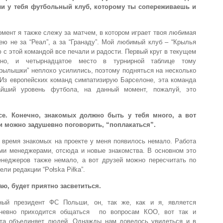
 ли у тебя футбольный клуб, которому ты сопереживаешь и
омент я также слежу за матчем, в котором играет твоя любимая
ею не за “Реал”, а за “Гранаду”. Мой любимый клуб – “Крылья
ю с этой командой все печали и радости. Первый круг в текущем
жно, и четырнадцатое место в турнирной таблице тому
рылышки” неплохо усилились, поэтому подняться на несколько
 Из европейских команд симпатизирую Барселоне, эта команда
айший уровень футбола, на данный момент, пожалуй, это
е. Конечно, знакомых должно быть у тебя много, а вот
и можно задушевно поговорить, “поплакаться”.
 время знакомых на проекте у меня появилось немало. Работа
ми менеджерами, отсюда и новые знакомства. В основном это
неджеров также немало, а вот друзей можно пересчитать по
ли редакции “Połska Piłka”.
ю, будет приятно засветиться.
ый президент ФС Польши, он, так же, как и я, является
дневно приходится общаться по вопросам КОО, вот так и
ота объединяет людей. Однажды нам довелось увидеться и в