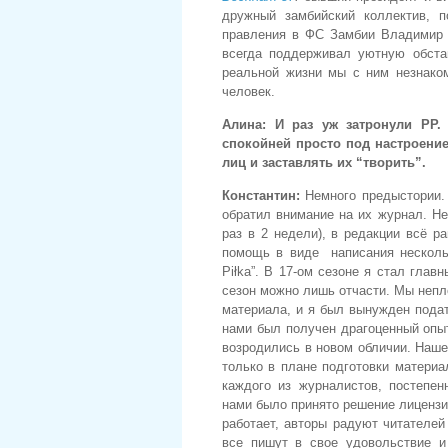
дружный замбийский коллектив, п
правления в ФС Замбии Владимир в
всегда поддерживал уютную обста
реальной жизни мы с ним незнако
человек.
Алина:
И раз уж затронули РР.
спокойней просто под настроение
лиц и заставлять их “творить”.
Константин:
Немного предыстории. 
обратил внимание на их журнал. Нес
раз в 2 недели), в редакции всё р
помощь в виде написания нескольк
Piłka”. В 17-ом сезоне я стал глав
сезон можно лишь отчасти. Мы непл
материала, и я был вынужден подат
нами был получен драгоценный опы
возродились в новом обличии. Наше
только в плане подготовки материа
каждого из журналистов, постепе
нами было принято решение лицензи
работает, авторы радуют читателей
все пишут в свое удовольствие и 