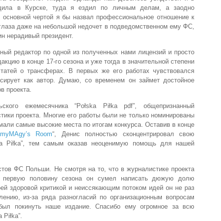
одила в Курске, туда я ездил по личным делам, а заодно
о основной чертой я бы назвал профессиональное отношение к
т глаза даже на небольшой недочет в подведомственном ему ФС,
дин нерадивый президент.
вный редактор по одной из полученных нами лицензий и просто
акцию в конце 17-го сезона и уже тогда в значительной степени
татей о трансферах. В первых же его работах чувствовался
ссирует как автор. Думаю, со временем он займет достойное
в проекта.
кого ежемесячника “Połska Piłka pdf”, общепризнанный
ики проекта. Многие его работы были не только номинированы
мали самые высокие места по итогам конкурса. Оставив в конце
myMAgy’s Room
“, Денис полностью сконцентрировал свою
ka Piłka”, тем самым оказав неоценимую помощь для нашей
стов ФС Польши. Не смотря на то, что в журналистике проекта
а первую половину сезона он сумел написать дюжую долю
ей здоровой критикой и неиссякающим потоком идей он не раз
лению, из-за ряда разногласий по организационным вопросам
был покинуть наше издание. Спасибо ему огромное за всю
 Piłka”.