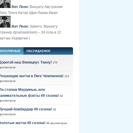
Вит Леон:
Вануату Австралия
Лаос Тонга Катар Шри-Ланка Иран
Вит Леон:
Забито: Вануату
(тренер djnamaximum) – 34 гола в 10
матчах Хорватия (
ПОПУЛЯРНЫЕ
ОБСУЖДАЕМОЕ
Дорогой наш Винициус Тиану!
170
просмотров
Решающие матчи в Лиге Чемпионов!
113
просмотров
По стопам Моуринью, или
занимательные факты 49 сезона!
62
просмотров
Лучший бомбардир 49 сезона!
62
просмотров
Золотые матчи 49 сезона!
50 просмотров