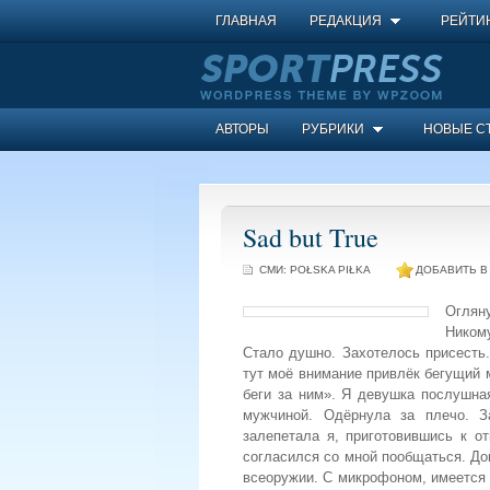
ГЛАВНАЯ
РЕДАКЦИЯ
РЕЙТИ
АВТОРЫ
РУБРИКИ
НОВЫЕ С
Sad but True
СМИ:
POŁSKA PIŁKA
ДОБАВИТЬ В
Оглян
Ником
Стало душно. Захотелось присесть.
тут моё внимание привлёк бегущий м
беги за ним». Я девушка послушна
мужчиной. Одёрнула за плечо. З
залепетала я, приготовившись к о
согласился со мной пообщаться. До
всеоружии. С микрофоном, имеется 