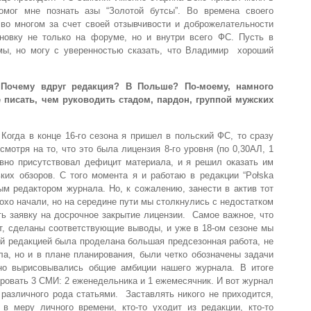
омог мне познать азы “Золотой бутсы”. Во времена своего
о многом за счет своей отзывчивости и доброжелательности
новку не только на форуме, но и внутри всего ФС. Пусть в
мы, но могу с уверенностью сказать, что Владимир хороший
 Почему вдруг редакция? В Польше? По-моему, намного
 писать, чем руководить стадом, пардон, группой мужских
Когда в конце 16-го сезона я пришел в польский ФС, то сразу
мотря на то, что это была лицензия 8-го уровня (по 0,30АЛ, 1
авно присутствовал дефицит материала, и я решил оказать им
их обзоров. С того момента я и работаю в редакции “Połska
ным редактором журнала. Но, к сожалению, занести в актив тот
охо начали, но на середине пути мы столкнулись с недостатком
ь заявку на досрочное закрытие лицензии. Самое важное, что
т, сделаны соответствующие выводы, и уже в 18-ом сезоне мы
й редакцией была проделана большая предсезонная работа, не
ла, но и в плане планирования, были четко обозначены задачи
нно вырисовывались общие амбиции нашего журнала. В итоге
ровать 3 СМИ: 2 еженедельника и 1 ежемесячник. И вот журнал
 различного рода статьями. Заставлять никого не приходится,
в меру личного времени, кто-то уходит из редакции, кто-то