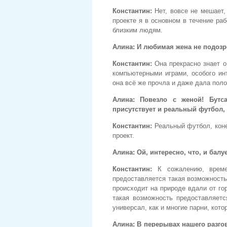
Константин:
Нет, вовсе не мешает
проекте я в основном в течение ра
близким людям.
Алина:
И любимая жена не подозр
Константин:
Она прекрасно знает о
компьютерными играми, особого инт
она всё же прочла и даже дала пол
Алина:
Повезло с женой! Бутс
присутствует и реальный футбол,
Константин:
Реальный футбол, коне
проект.
Алина:
Ой, интересно, что, и бал
Константин
:
К сожалению, времен
предоставляется такая возможность
происходит на природе вдали от го
такая возможность предоставляетс
универсал, как и многие парни, кото
Алина:
В перерывах нашего разго