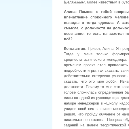
Шелякиным
, более известным в бут
Алина:
Помню, с тобой впервы
впечатление спокойного челове
выводы я тогда сделала. А зат
смысле, с должности на должнос
осознанно, то есть ты захотел 
всё?
Константин
:
Привет, Алина. Я пре
Тогда у меня только формиро
среднестатистического менеджера, 
временем проект стал привлекат
подробности игры, так сказать, за
действительно интересно узнавать
сказать, что это мое хобби. Изн
должности. Почему-то мне это каз
голове сложилась определенная баз
силы на одной из руководящих долж
наборе менеджеров в «Школу кадров
увидев свой ник в списке менедже
решил, что пройду обучение от нач
нисколько не пожалел. Процесс обу
заданий на знание теоритической