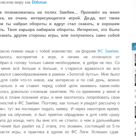
совском миру как
Dithmar
.
е познакомилась на полях Замбии… Произвёл на меня
ка, не очень интересующегося игрой. Да-да, вот такие
ем ты набрал обороты и вдруг стал скакать, в хорошем
ть. Твоя карьера набирала обороты. Интересно, это было
познать другие стороны игры, или получилось само собой
красно помню наше с тобой знакомство на форуме
ФС Замбии
.
валось восприятие к игре, я ничем не отличался от
брал в голову только самое необходимое, в дебри не лез. Со
ь меня всё больше и больше, я старался вдаваться во все
нимался самообразованием в рамках «Золотой бутсы». Мне было
 для себя что-то новое, как интересно и по сей день, можно
ачально я не ставил перед собой цели занимать какие-либо
алось довольно сложным занятием. Но со временем у меня в
а в плане познания игры, и мне захотелось попробовать свои
ностей в ФС Замбии. Поэтому, как только я увидел рассылку о
», тут же поспешил подать заявку. И через некоторое время,
ров на обучение, я был приятно обрадован и для себя сразу
ала до конца, чего бы мне это не стоило, о чем в дальнейшем
чения был разбит на 2 этапа, это экзамен, состоящий из 5-ти
 части игры, и практика в одном из ФС Лиги. Успешно сдав