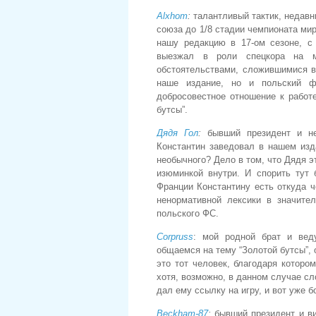
Alxhom
:
талантливый тактик, недавн
союза до 1/8 стадии чемпионата ми
нашу редакцию в 17-ом сезоне, с 
выезжал в роли спецкора на м
обстоятельствами, сложившимися в
наше издание, но и польский ф
добросовестное отношение к работ
бутсы”.
Дядя Гол
:
бывший президент и не
Константин заведовал в нашем изд
необычного? Дело в том, что Дядя э
изюминкой внутри. И спорить тут
Франции Константину есть откуда ч
ненормативной лексики в значит
польского ФС.
Corpruss
: мой родной брат и веду
общаемся на тему “Золотой бутсы”,
это тот человек, благодаря котор
хотя, возможно, в данном случае сл
дал ему ссылку на игру, и вот уже 
Beckham-87
:
бывший президент и ви