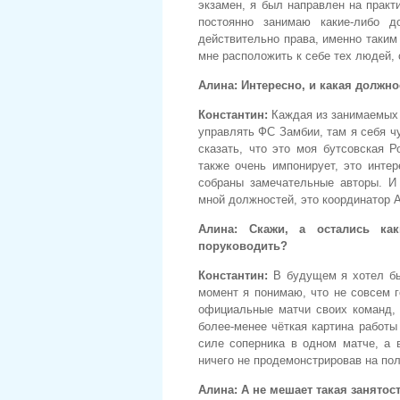
экзамен, я был направлен на практ
постоянно занимаю какие-либо д
действительно права, именно таким
мне расположить к себе тех людей, 
Алина:
Интересно, и какая должн
Константин:
Каждая из занимаемых
управлять ФС Замбии, там я себя ч
сказать, что это моя бутсовская 
также очень импонирует, это интер
собраны замечательные авторы. И 
мной должностей, это координатор 
Алина:
Скажи, а остались ка
поруководить?
Константин:
В будущем я хотел бы
момент я понимаю, что не совсем г
официальные матчи своих команд, 
более-менее чёткая картина работы
силе соперника в одном матче, а 
ничего не продемонстрировав на пол
Алина:
А не мешает такая занятос