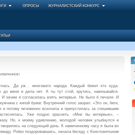
НГИ
ОПРОСЫ
ЖУРНАЛИСТСКИЙ КОНКУРС
ТАТЬИ
 ИЗБРАННОЕ!
улась. Да уж… многовато народа. Каждый бежит кто куда.
у до меня и дела нет. А ты тут стой, крутись, навязывайся.
 И зачем я согласилась взять интервью. Не было б печали. И
ужчина с кипой бумаг. Внутренний голос заорал: «Это он, беги,
я и потому мгновенно вскочила и припустилась за спешившим
астеснялась. Уже поздно краснеть. «Мне бы интервью», –
тказу. Но, к моему удивлению, молодой человек улыбнулся и
говорились на следующий день. К намеченному часу я была во
ввиду. Робко поздоровавшись, начала беседу с
Константином