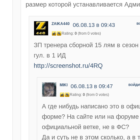
размер которой устанавливается Адми
ZAIKA440
06.08.13 в 09:43
В
Rating:
0
(from 0 votes)
ЗП тренера сборной 15 лям в сезон
гул. в 1 ИД
http://screenshot.ru/4RQ
MIKI
06.08.13 в 09:47
ВОЙДИ
Rating:
0
(from 0 votes)
А где нибудь написано это в оф
форме? На сайте или на форуме
официальной ветке, не в ФС?
Да и суть не в этом сколько, а в 