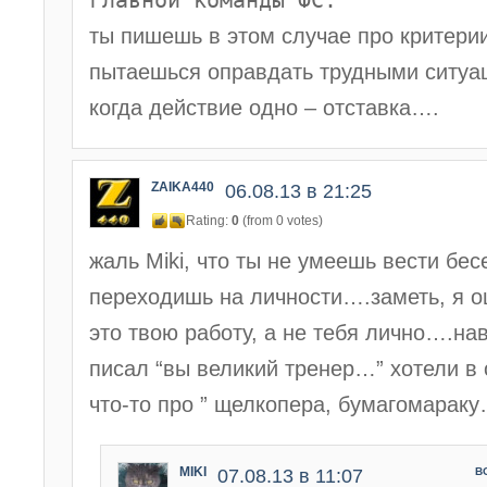
главной команды ФС.
ты пишешь в этом случае про критери
пытаешься оправдать трудными ситуаци
когда действие одно – отставка….
ZAIKA440
06.08.13 в 21:25
Rating:
0
(from 0 votes)
жаль Miki, что ты не умеешь вести бес
переходишь на личности….заметь, я о
это твою работу, а не тебя лично….нав
писал “вы великий тренер…” хотели в 
что-то про ” щелкопера, бумагомарак
MIKI
07.08.13 в 11:07
В